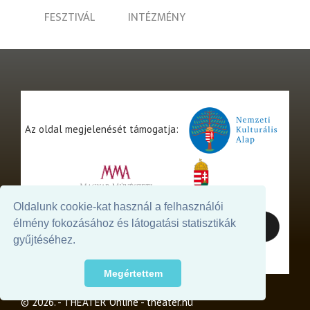
FESZTIVÁL
INTÉZMÉNY
Az oldal megjelenését támogatja:
Oldalunk cookie-kat használ a felhasználói
élmény fokozásához és látogatási statisztikák
gyűjtéséhez.
Megértettem
© 2026. - THEATER Online -
theater.hu