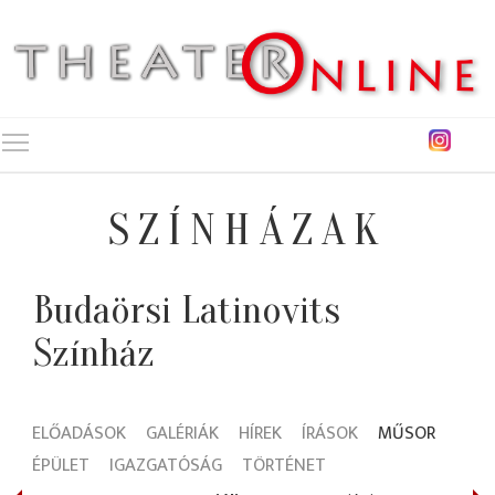
Toggle main menu visibility
SZÍNHÁZAK
Budaörsi Latinovits
Színház
ELŐADÁSOK
GALÉRIÁK
HÍREK
ÍRÁSOK
MŰSOR
ÉPÜLET
IGAZGATÓSÁG
TÖRTÉNET