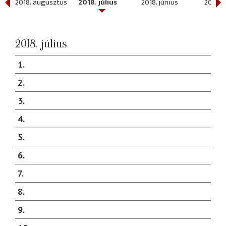
ber
2018. augusztus
2018. július
2018. június
2018. 
2018. július
1
2
3
4
5
6
7
8
9