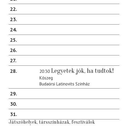
22
23
24
25
26
27
Legyetek jók, ha tudtok!
28
20:30
Kőszeg
Budaörsi Latinovits Színház
29
30
31
Játszóhelyek, társszínházak, fesztiválok