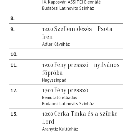
IX. Kaposvári ASSITEJ Biennálé
Budaörsi Latinovits Színház
8
Szellemidézés - Psota
9
18:00
Irén
Adler Kávéház
10
Fény presszó - nyilvános
11
19:00
főpróba
Nagyszínpad
Fény presszó
12
19:00
Bemutató előadás
Budaörsi Latinovits Színház
Cerka Tinka és a szürke
13
10:00
Lord
Aranytíz Kultúrház