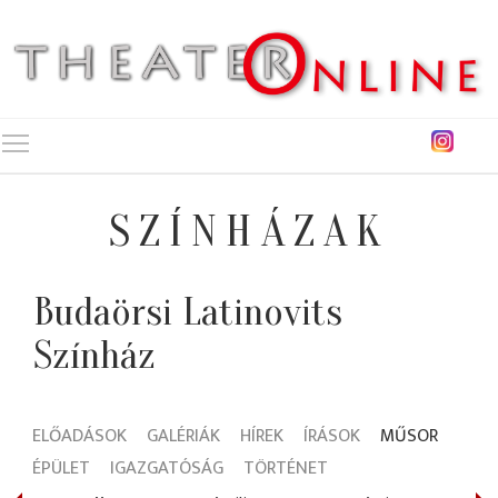
Toggle main menu visibility
SZÍNHÁZAK
Budaörsi Latinovits
Színház
ELŐADÁSOK
GALÉRIÁK
HÍREK
ÍRÁSOK
MŰSOR
ÉPÜLET
IGAZGATÓSÁG
TÖRTÉNET