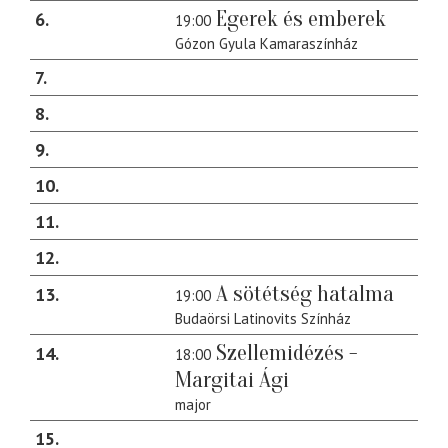
Egerek és emberek
6
19:00
Gózon Gyula Kamaraszínház
7
8
9
10
11
12
A sötétség hatalma
13
19:00
Budaörsi Latinovits Színház
Szellemidézés -
14
18:00
Margitai Ági
major
15