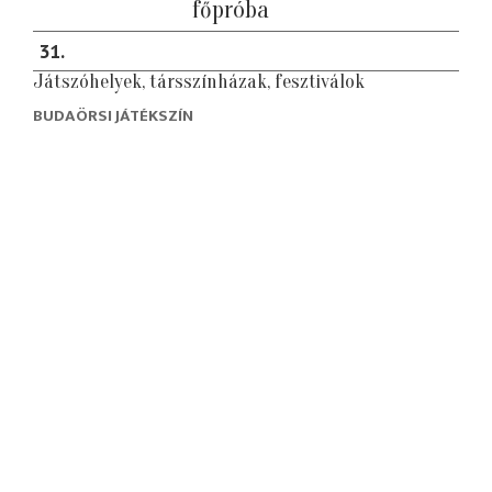
főpróba
31
Játszóhelyek, társszínházak, fesztiválok
BUDAÖRSI JÁTÉKSZÍN