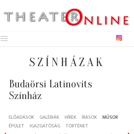
Toggle main menu visibility
SZÍNHÁZAK
Budaörsi Latinovits
Színház
ELŐADÁSOK
GALÉRIÁK
HÍREK
ÍRÁSOK
MŰSOR
ÉPÜLET
IGAZGATÓSÁG
TÖRTÉNET