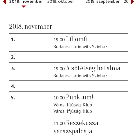
r
2018. november
2018. október
2018. szeptember
2018. 
2018. november
Liliomfi
1
19:00
Budaörsi Latinovits Színház
2
A sötétség hatalma
3
19:00
Budaörsi Latinovits Színház
4
Punktum!
5
10:00
Városi Ifjúsági Klub
Városi Ifjúsági Klub
Keszekusza
11:00
varázspálcája