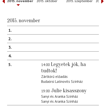
r
2015. november
2015. október
2015. szeptember
2015. j
2015. november
1
2
3
4
Legyetek jók, ha
5
14:00
tudtok!
Zártkörű előadás
Budaörsi Latinovits Színház
Julie kisasszony
19:00
Sanyi és Aranka Színház
Sanyi és Aranka Színház