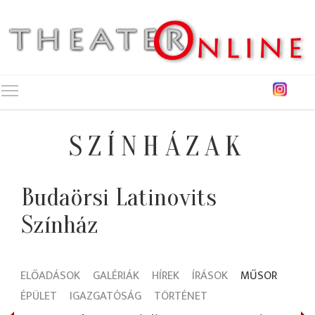
Toggle main menu visibility
SZÍNHÁZAK
Budaörsi Latinovits
Színház
ELŐADÁSOK
GALÉRIÁK
HÍREK
ÍRÁSOK
MŰSOR
ÉPÜLET
IGAZGATÓSÁG
TÖRTÉNET