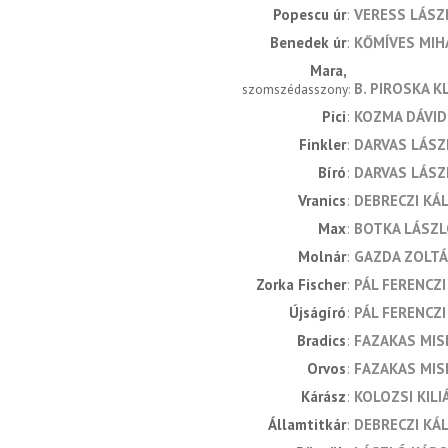
Popescu úr
VERESS LÁSZ
Benedek úr
KŐMÍVES MIH
Mara
B. PIROSKA K
szomszédasszony
Pici
KOZMA DÁVID
Finkler
DARVAS LÁSZ
Bíró
DARVAS LÁSZ
Vranics
DEBRECZI KÁ
Max
BOTKA LÁSZ
Molnár
GAZDA ZOLT
Zorka Fischer
PÁL FERENCZI
Újságíró
PÁL FERENCZI
Bradics
FAZAKAS MIS
Orvos
FAZAKAS MIS
Kárász
KOLOZSI KILI
Államtitkár
DEBRECZI KÁ