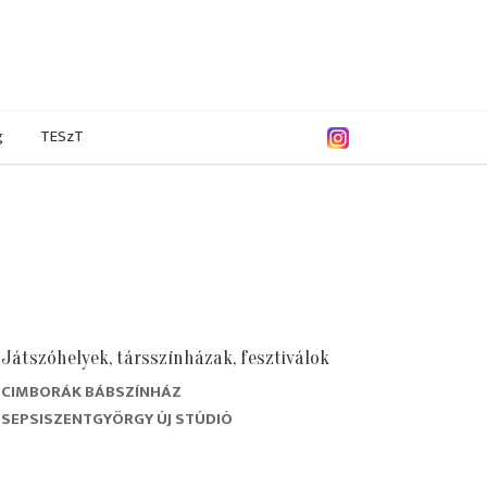
g
TESzT
Játszóhelyek, társszínházak, fesztiválok
CIMBORÁK BÁBSZÍNHÁZ
1/2002
2000/2001
1999/2000
1998/1999
SEPSISZENTGYÖRGY ÚJ STÚDIÓ