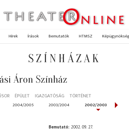
Hírek
Írások
Bemutatók
HTMSZ
Képügynöksé
SZÍNHÁZAK
ási Áron Színház
ŰSOR
ÉPÜLET
IGAZGATÓSÁG
TÖRTÉNET
2004/2005
2003/2004
2002/2003
200
Bemutató
2002. 09. 27.