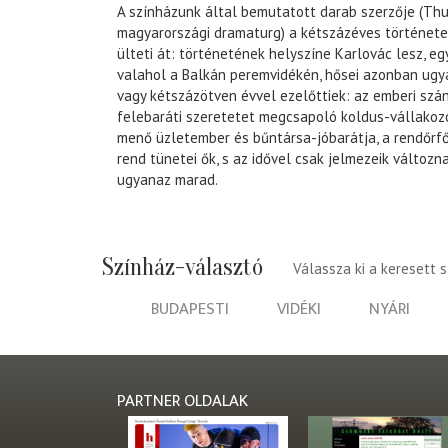
A színházunk által bemutatott darab szerzője (Thu
magyarországi dramaturg) a kétszázéves története
ülteti át: történetének helyszíne Karlovác lesz, eg
valahol a Balkán peremvidékén, hősei azonban ugy
vagy kétszázötven évvel ezelőttiek: az emberi szá
felebaráti szeretetet megcsapoló koldus-vállakozó
menő üzletember és bűntársa-jóbarátja, a rendőrfő
rend tünetei ők, s az idővel csak jelmezeik változn
ugyanaz marad.
Színház-választó
Válassza ki a keresett 
BUDAPESTI
VIDÉKI
NYÁRI
PARTNER OLDALAK