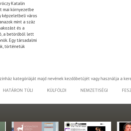
róczy Katalin
t mai környezetbe
y képzeletbeli város
anazok mint a száz
nakozást és a
, a betörőből lett
nök. Egy társadalmi
ak, történetük
színház kategóriáját majd nevének kezdőbetűjét vagy használja a ker
HATÁRON TÚLI
KÜLFÖLDI
NEMZETISÉGI
FES