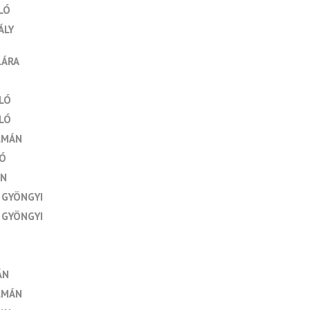
LÓ
ÁLY
LÁRA
LÓ
LÓ
LMÁN
LÓ
ÁN
 GYÖNGYI
 GYÖNGYI
I
I
ÁN
LMÁN