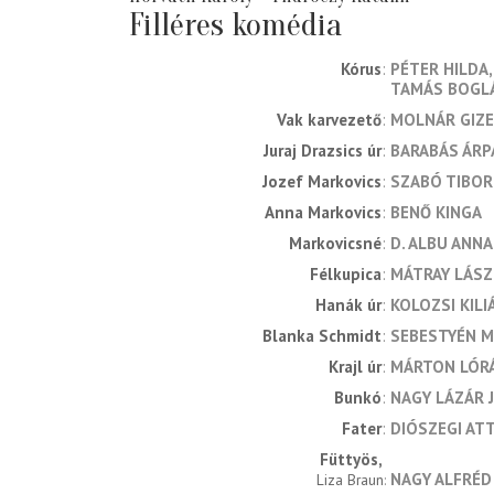
Filléres komédia
Kórus
PÉTER HILDA
TAMÁS BOGL
Vak karvezető
MOLNÁR GIZE
Juraj Drazsics úr
BARABÁS ÁRP
Jozef Markovics
SZABÓ TIBOR
Anna Markovics
BENŐ KINGA
Markovicsné
D. ALBU ANN
Félkupica
MÁTRAY LÁSZ
Hanák úr
KOLOZSI KILI
Blanka Schmidt
SEBESTYÉN M
Krajl úr
MÁRTON LÓR
Bunkó
NAGY LÁZÁR 
Fater
DIÓSZEGI ATT
Füttyös
NAGY ALFRÉD
Liza Braun