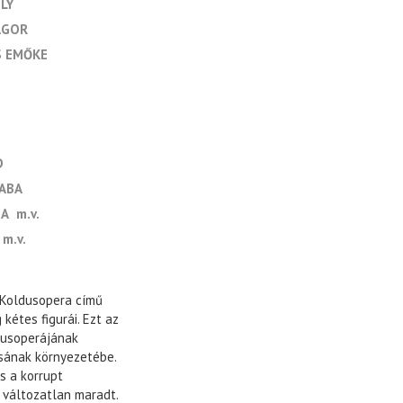
LY
AGOR
S EMŐKE
D
ABA
NA
m.v.
m.v.
 Koldusopera című
 kétes figurái. Ezt az
dusoperájának
sának környezetébe.
s a korrupt
 változatlan maradt.