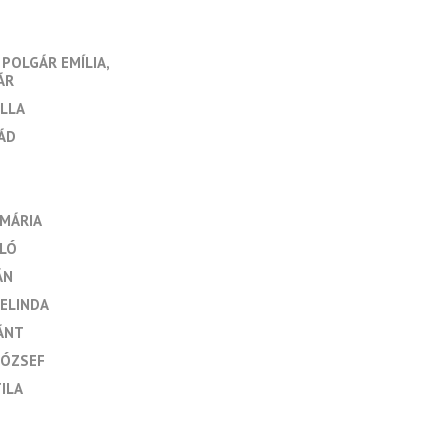
POLGÁR EMÍLIA
ÁR
LLA
ÁD
AMÁRIA
LÓ
ÁN
ELINDA
ÁNT
JÓZSEF
ILA