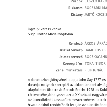
Püspök
LÁSZLÓ KÁRO
Rikkancs
BOCSÁRDI M
Kislány
JÁRTÓ KOCSI
Ügyelő: Veress Zsóka
Súgó: Máthé Mária Magdolna
rendező
ÁRKOSI ÁRPÁ
díszlettervező
DAMOKOS CS
jelmeztervező
BOCSKAY AN
koreográfus
TOKAI TIBOR
zenei munkatárs
FILIP IGNÁC
A darab szövegkönyvének alapja John Gay 1727-es
darabja, melynek szereplői az akkori londoni alvilág
alapötletet ültette át Bertolt Brecht 1928-as Kol
történetébe, áthelyezve azt a XX század nagyváro
Az útonállókból kasszafúró mesteremberek lettek 
hivatalnokból rendőrfőnök lett, de az alaptörténet