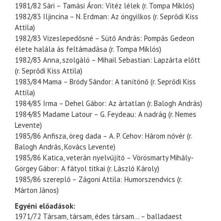
1981/82 Sári – Tamási Áron: Vitéz lélek (r. Tompa Miklós)
1982/83 Iljincina – N. Erdman: Az öngyilkos (r. Seprődi Kiss
Attila)
1982/83 Vizeslepedősné – Sütő András: Pompás Gedeon
élete halála ás feltámadása (r. Tompa Miklós)
1982/83 Anna, szolgáló – Mihail Sebastian: Lapzárta előtt
(r. Seprődi Kiss Attila)
1983/84 Mama – Bródy Sándor: A tanítónő (r. Seprődi Kiss
Attila)
1984/85 Irma – Dehel Gábor: Az ártatlan (r. Balogh András)
1984/85 Madame Latour – G. Feydeau: A nadrág (r. Nemes
Levente)
1985/86 Anfisza, öreg dada – A. P. Cehov: Három nővér (r.
Balogh András, Kovács Levente)
1985/86 Katica, veterán nyelvújító – Vörösmarty Mihály-
Görgey Gábor: A fátyol titkai (r. László Károly)
1985/86 szereplő – Zágoni Attila: Humorszendvics (r.
Márton János)
Egyéni előadások:
1971/72 Társam, társam, édes társam... – balladaest