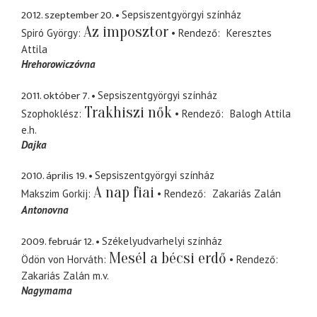
2012. szeptember 20.
Sepsiszentgyörgyi színház
Az imposztor
Spiró György
Rendező
Keresztes
Attila
Hrehorowiczóvna
2011. október 7.
Sepsiszentgyörgyi színház
Trakhiszi nők
Szophoklész
Rendező
Balogh Attila
e.h.
Dajka
2010. április 19.
Sepsiszentgyörgyi színház
A nap fiai
Makszim Gorkij
Rendező
Zakariás Zalán
Antonovna
2009. február 12.
Székelyudvarhelyi színház
Mesél a bécsi erdő
Ödön von Horváth
Rendező
Zakariás Zalán
m.v.
Nagymama