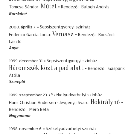
Műtét
Tomcsa Sándor
Rendező
Balogh András
Rucskáné
2000. április 7.
Sepsiszentgyörgyi színház
Vérnász
Federico García Lorca
Rendező
Bocsárdi
László
Anya
1999. december 31.
Sepsiszentgyörgyi színház
Háromszék közt a pad alatt
Rendező
Gáspárik
Attila
Szerepló
1999. szeptember 23.
Székelyudvarhelyi színház
Hókirálynő
Hans Christian Andersen - Jevgenyij Svarc
Rendező
Merő Béla
Nagymama
1998. november 6.
Székelyudvarhelyi színház