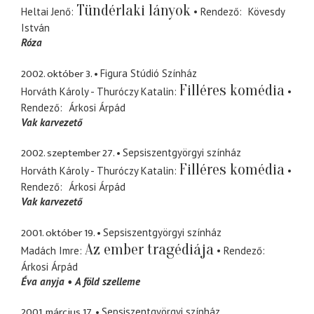
Tündérlaki lányok
Heltai Jenő
Rendező
Kövesdy
István
Róza
2002. október 3.
Figura Stúdió Színház
Filléres komédia
Horváth Károly - Thuróczy Katalin
Rendező
Árkosi Árpád
Vak karvezető
2002. szeptember 27.
Sepsiszentgyörgyi színház
Filléres komédia
Horváth Károly - Thuróczy Katalin
Rendező
Árkosi Árpád
Vak karvezető
2001. október 19.
Sepsiszentgyörgyi színház
Az ember tragédiája
Madách Imre
Rendező
Árkosi Árpád
Éva anyja
A föld szelleme
2001. március 17.
Sepsiszentgyörgyi színház