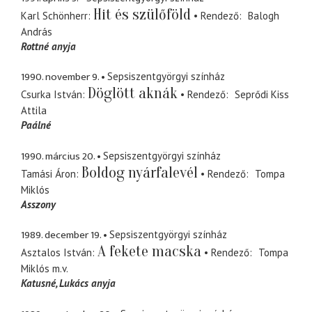
Hit és szülőföld
Karl Schönherr
Rendező
Balogh
András
Rottné anyja
1990. november 9.
Sepsiszentgyörgyi színház
Döglött aknák
Csurka István
Rendező
Seprődi Kiss
Attila
Paálné
1990. március 20.
Sepsiszentgyörgyi színház
Boldog nyárfalevél
Tamási Áron
Rendező
Tompa
Miklós
Asszony
1989. december 19.
Sepsiszentgyörgyi színház
A fekete macska
Asztalos István
Rendező
Tompa
Miklós
m.v.
Katusné
Lukács anyja