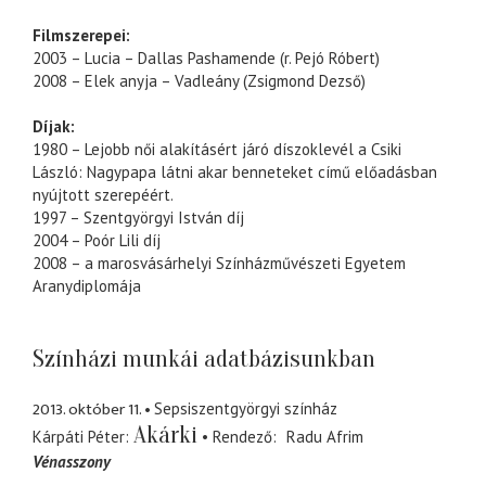
Filmszerepei:
2003 – Lucia – Dallas Pashamende (r. Pejó Róbert)
2008 – Elek anyja – Vadleány (Zsigmond Dezső)
Díjak:
1980 – Lejobb női alakításért járó díszoklevél a Csiki
László: Nagypapa látni akar benneteket című előadásban
nyújtott szerepéért.
1997 – Szentgyörgyi István díj
2004 – Poór Lili díj
2008 – a marosvásárhelyi Színházművészeti Egyetem
Aranydiplomája
Színházi munkái adatbázisunkban
2013. október 11.
Sepsiszentgyörgyi színház
Akárki
Kárpáti Péter
Rendező
Radu Afrim
Vénasszony