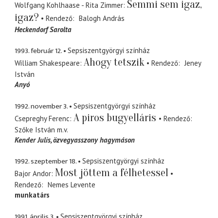
Semmi sem igaz,
Wolfgang Kohlhaase - Rita Zimmer
igaz?
Rendező
Balogh András
Heckendorf Sarolta
1993. február 12.
Sepsiszentgyörgyi színház
Ahogy tetszik
William Shakespeare
Rendező
Jeney
István
Anyó
1992. november 3.
Sepsiszentgyörgyi színház
A piros bugyelláris
Csepreghy Ferenc
Rendező
Szőke István
m.v.
Kender Julis
özvegyasszony hagymáson
1992. szeptember 18.
Sepsiszentgyörgyi színház
Most jöttem a félhetessel
Bajor Andor
Rendező
Nemes Levente
munkatárs
1991. április 3.
Sepsiszentgyörgyi színház