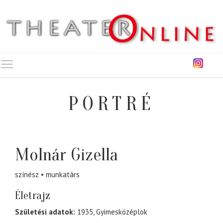
Toggle main menu visibility
PORTRÉ
Molnár Gizella
színész
munkatárs
Életrajz
Születési adatok:
1935, Gyimesközéplok