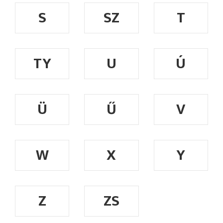
S
SZ
T
TY
U
Ú
Ü
Ű
V
W
X
Y
Z
ZS