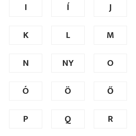
I
Í
J
K
L
M
N
NY
O
Ó
Ö
Ő
P
Q
R