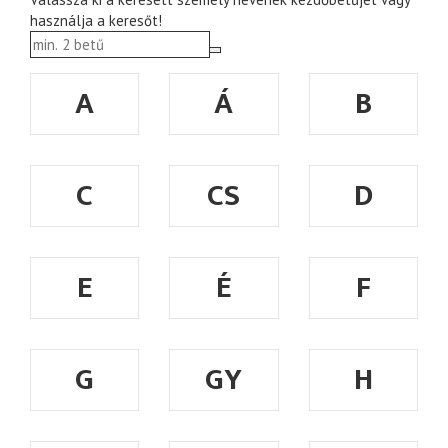
használja a keresőt!
A
Á
B
C
CS
D
E
É
F
G
GY
H