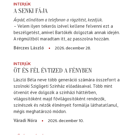
INTERJÚK
A SENKI FÁJA
Árpád, elindítom a telefonon a rögzítést, kezdjük.
– Velem ilyen tekerős izével kellene felvenni ezt a
beszélgetést, amivel Bartókék dolgoztak annak idején.
A régmúltból maradtam itt, az passzolna hozzám.
2026. december 28.
Bérczes László
INTERJÚK
ÖT ÉS FÉL ÉVTIZED A FÉNYBEN
László Béla neve több generáció számára összeforrt a
szolnoki Szigligeti Színház előadásaival. Több mint
ötvenöt éve dolgozik a színházi háttérben,
világosítóként majd fővilágosítóként rendezők,
színészek és nézők élményeit formálja láthatatlanul,
mégis meghatározó módon.
2026. december 10.
Váradi Nóra