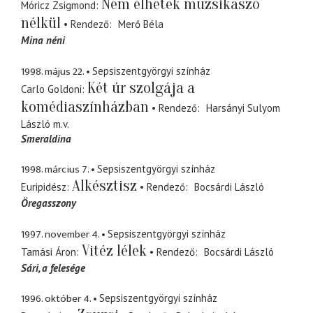
Nem élhetek muzsikaszó
Móricz Zsigmond
nélkül
Rendező
Merő Béla
Mina néni
1998. május 22.
Sepsiszentgyörgyi színház
Két úr szolgája a
Carlo Goldoni
komédiaszínházban
Rendező
Harsányi Sulyom
László
m.v.
Smeraldina
1998. március 7.
Sepsiszentgyörgyi színház
Alkésztisz
Euripidész
Rendező
Bocsárdi László
Öregasszony
1997. november 4.
Sepsiszentgyörgyi színház
Vitéz lélek
Tamási Áron
Rendező
Bocsárdi László
Sári
a felesége
1996. október 4.
Sepsiszentgyörgyi színház