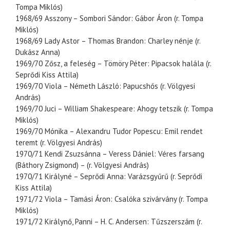
Tompa Miklós)
1968/69 Asszony – Sombori Sándor: Gábor Áron (r. Tompa
Miklós)
1968/69 Lady Astor – Thomas Brandon: Charley nénje (r.
Dukász Anna)
1969/70 Zősz, a feleség – Tömöry Péter: Pipacsok halála (r.
Seprődi Kiss Attila)
1969/70 Viola – Németh László: Papucshős (r. Völgyesi
András)
1969/70 Juci – William Shakespeare: Ahogy tetszik (r. Tompa
Miklós)
1969/70 Mónika – Alexandru Tudor Popescu: Emil rendet
teremt (r. Völgyesi András)
1970/71 Kendi Zsuzsánna – Veress Dániel: Véres farsang
(Báthory Zsigmond) – (r. Völgyesi András)
1970/71 Királyné – Seprődi Anna: Varázsgyűrű (r. Seprődi
Kiss Attila)
1971/72 Viola – Tamási Áron: Csalóka szivárvány (r. Tompa
Miklós)
1971/72 Királynő, Panni – H. C. Andersen: Tűzszerszám (r.