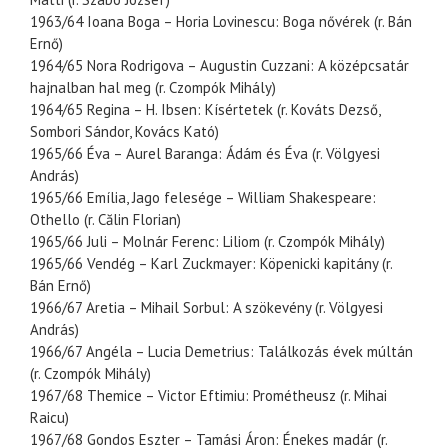
1963/64 Ioana Boga – Horia Lovinescu: Boga nővérek (r. Bán
Ernő)
1964/65 Nora Rodrigova – Augustin Cuzzani: A középcsatár
hajnalban hal meg (r. Czompók Mihály)
1964/65 Regina – H. Ibsen: Kísértetek (r. Kováts Dezső,
Sombori Sándor, Kovács Kató)
1965/66 Éva – Aurel Baranga: Ádám és Éva (r. Völgyesi
András)
1965/66 Emília, Jago felesége – William Shakespeare:
Othello (r. Călin Florian)
1965/66 Juli – Molnár Ferenc: Liliom (r. Czompók Mihály)
1965/66 Vendég – Karl Zuckmayer: Köpenicki kapitány (r.
Bán Ernő)
1966/67 Aretia – Mihail Sorbul: A szökevény (r. Völgyesi
András)
1966/67 Angéla – Lucia Demetrius: Találkozás évek múltán
(r. Czompók Mihály)
1967/68 Themice – Victor Eftimiu: Prométheusz (r. Mihai
Raicu)
1967/68 Gondos Eszter – Tamási Áron: Énekes madár (r.