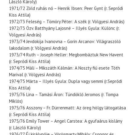
László Károly)
1971/72 Zöld ruhás nő – Henrik Ibsen: Peer Gynt (r. Seprődi
Kiss Attila)
1972/73 Feleség – Tömöry Péter: A szék (r. Völgyesi András)
1972/73 Özv. Batthyány Lajosné – Illyés Gyula: Különc (r.
Völgyesi András)
1973/74 Jevdokija Ivanovna – Gorin Arcanov: Világraszóló
lakodalom (r. Völgyesi András)
1973/74 Ruth – Joseph Heller: Megbombáztuk New Havent
(r. Seprődi Kiss Attila)
1974/75 Máli – Mikszáth Kálmán: A Noszty fiú esete Tóth
Marival (r. Völgyesi András)
1974/75 Márta – Illyés Gyula: Dupla vagy semmi (r.Seprődi
Kiss Attila)
1975/76 Lina – Tamási Áron: Tündöklő Jeromos (r. Tompa
Miklós)
1975/76 Asszony – Fr. Dürrenmatt: Az öreg hölgy látogatása
(r. Seprődi Kiss Attila)
1975/76 Emily Tower – Angel Carstea: A gyufaárus kislány
(r. László Károly)
1976/77 Éj királynője – Vörösmarty Mihály: Csongor és