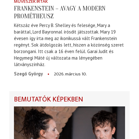
MŰVÉSZEK ÍRTÁK
FRANKENSTEIN – AVAGY A MODERN
PROMÉTHEUSZ
Kétszáz éve Percy B. Shelley és felesége, Mary a
baráttal, Lord Bayronnal írósdit játszottak. Mary 19
évesen így írta meg az ikonikussá vált Frankenstein
regényt. Sok átdolgozás lett, hiszen a közönség szeret
borzongani. Itt csak a 16 éven felül. Garai Judit és
Hegymegi Máté új változata ma lényegében
látványszínház.
2026. március 10.
Szegő György
BEMUTATÓK KÉPEKBEN