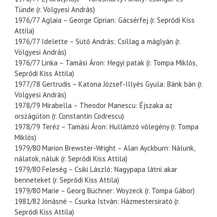
Tünde (r. Völgyesi András)
1976/77 Aglaia – George Ciprian: Gácsérfej (r. Seprődi Kiss
Attila)
1976/77 Idelette – Sütő András: Csillag a máglyán (r.
Völgyesi András)
1976/77 Linka – Tamási Áron: Hegyi patak (r. Tompa Miklós,
Seprődi Kiss Attila)
1977/78 Gertrudis – Katona József-Illyés Gyula: Bánk bán (r.
Völgyesi András)
1978/79 Mirabella – Theodor Manescu: Éjszaka az
országúton (r. Constantin Codrescu)
1978/79 Teréz – Tamási Áron: Hullámzó vőlegény (r. Tompa
Miklós)
1979/80 Marion Brewster-Wright – Alan Ayckburn: Nálunk,
nálatok, náluk (r. Seprődi Kiss Attila)
1979/80 Feleség – Csiki László: Nagypapa látni akar
benneteket (r. Seprődi Kiss Attila)
1979/80 Marie – Georg Büchner: Woyzeck (r. Tompa Gábor)
1981/82 Jónásné – Csurka István: Házmestersirató (r.
Seprődi Kiss Attila)