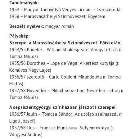
Tanulmányok:
1954 – Magyar Tannyelvű Vegyes Líceum – Csíkszereda
1958 – Marosvásárhelyi Színművészeti Egyetem
Beszélt nyelvek:
magyar, román
Pályakép:
Szerepei a Marosvásárhelyi Színművészeti Főiskolán:
1954/55 Phoebe – William Shakespeare: Ahogy tetszik (r.
Tompa Miklós)
1955/56 Dorothea – Lope de Vega: A kertész kutyája (r.
Kőműves Nagy Lajos)
1956/57 szereplő – Carlo Goldoni: Mirandolina (r. Tompa
Miklós)
1957/58 Növendék – Mihail Sebastian: Névtelen csillag (r.
Tompa Miklós)
A sepsiszentgyörgyi színházban játszott szerepei:
1956/57 Jolán – Tomcsa Sándor: Az utolsó szalmaszál (r.
Ligeti József)
1957/58 Ilus – Francisc Munteanu: Selyemrokolya (r.
Völgyesi András)