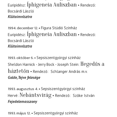
Íphigeneia Auliszban
Euripidész
Rendező
Bocsárdi László
Klütaimnlsztra
1994. december 12.
Figura Stúdió Színház
Íphigeneia Auliszban
Euripidész
Rendező
Bocsárdi László
Klütaimnlsztra
1993. október 6.
Sepsiszentgyörgyi színház
Hegedűs a
Sheldon Harnick - Jerry Bock - Joseph Stein
háztetőn
Rendező
Schlanger András
m.v.
Golde
Tejve felesége
1993. augusztus 4.
Sepsiszentgyörgyi színház
Nebántsvirág
Hervé
Rendező
Szőke István
Fejedelemasszony
1993. május 12.
Sepsiszentgyörgyi színház