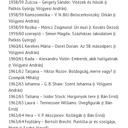
1958/59 Zulcsa – Gergely Sándor: Vitézek és hősök (r.
Patkós György, Völgyesi András)
1958/59 Komszomolka – V. N. Bill-Belocerkovszkij: Orkán (r.
Völgyesi András)
1958/59 Rozika – Móricz Zsigmond: Úri muri (r. Kováts Dezső)
1959/60 szereplő – Simon Magda: Százházas lakodalom (r.
Patkós György)
1960/61 Kerekes Mária – Dorel Dorian: Az 58. másodperc (r.
Völgyesi András)
1960/61 Rada – Alexandru Voitin: Emberek, akik hallgatnak
(r. Völgyesi András)
1961/62 Tatjana – Viktor Rozov: Boldogság, merre vagy? (r.
Czompók Mihály)
1962/63 Johanna – G. B. Shaw: Szent Johanna (r. Völgyesi
András)
1962/63 Tatiana – Isidor Stock: Horgonyok tere (r. Bán Ernő)
1962/63 Laura – Tennessee Williams: Üvegfigurák (r. Bán
Ernő)
1963/64 Vera – V. P. Akszjonov: Kollégák (r. Bán Ernő)
1963/64 Fejőlány – Bertolt Brecht: Puntilla úr és szolgája,
Matti (r. Szabó József)