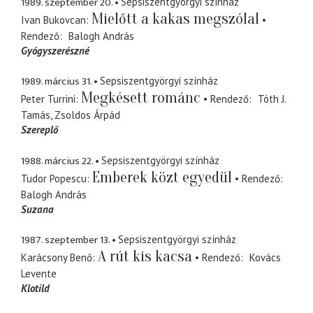
1989. szeptember 20.
Sepsiszentgyörgyi színház
Mielőtt a kakas megszólal
Ivan Bukovcan
Rendező
Balogh András
Gyógyszerészné
1989. március 31.
Sepsiszentgyörgyi színház
Megkésett románc
Peter Turrini
Rendező
Tóth J.
Tamás
Zsoldos Árpád
Szereplő
1988. március 22.
Sepsiszentgyörgyi színház
Emberek közt egyedül
Tudor Popescu
Rendező
Balogh András
Suzana
1987. szeptember 13.
Sepsiszentgyörgyi színház
A rút kis kacsa
Karácsony Benő
Rendező
Kovács
Levente
Klotild