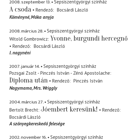
2008. szeptember 13.
Sepsiszentgyörgyi színház
A csoda
Rendező
Bocsárdi László
Köményné
Móka anyja
2008. március 28.
Sepsiszentgyörgyi színház
Yvonne, burgundi hercegnő
Witold Gombrowicz
Rendező
Bocsárdi László
I. nagynéni
2007. január 14.
Sepsiszentgyörgyi színház
Pozsgai Zsolt - Pinczés István - Zénó Apostolache
Diploma után
Rendező
Pinczés István
Nagymama
Mrs. Wriggly
2004. március 27.
Sepsiszentgyörgyi színház
Jóembert keresünk!
Bertolt Brecht
Rendező
Bocsárdi László
A szőnyegkereskedő felesége
2002. november 16.
Sepsiszentgyörgyi színház