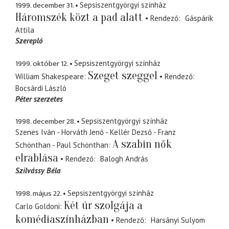
1999. december 31.
Sepsiszentgyörgyi színház
Háromszék közt a pad alatt
Rendező
Gáspárik
Attila
Szerepló
1999. október 12.
Sepsiszentgyörgyi színház
Szeget szeggel
William Shakespeare
Rendező
Bocsárdi László
Péter szerzetes
1998. december 28.
Sepsiszentgyörgyi színház
Szenes Iván - Horváth Jenő - Kellér Dezső - Franz
A szabin nők
Schönthan - Paul Schönthan
elrablása
Rendező
Balogh András
Szilvássy Béla
1998. május 22.
Sepsiszentgyörgyi színház
Két úr szolgája a
Carlo Goldoni
komédiaszínházban
Rendező
Harsányi Sulyom