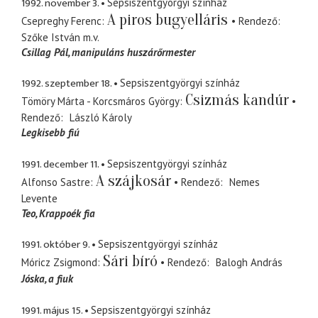
1992. november 3.
Sepsiszentgyörgyi színház
A piros bugyelláris
Csepreghy Ferenc
Rendező
Szőke István
m.v.
Csillag Pál
manipuláns huszárőrmester
1992. szeptember 18.
Sepsiszentgyörgyi színház
Csizmás kandúr
Tömöry Márta - Korcsmáros György
Rendező
László Károly
Legkisebb fiú
1991. december 11.
Sepsiszentgyörgyi színház
A szájkosár
Alfonso Sastre
Rendező
Nemes
Levente
Teo
Krappoék fia
1991. október 9.
Sepsiszentgyörgyi színház
Sári bíró
Móricz Zsigmond
Rendező
Balogh András
Jóska
a fiuk
1991. május 15.
Sepsiszentgyörgyi színház