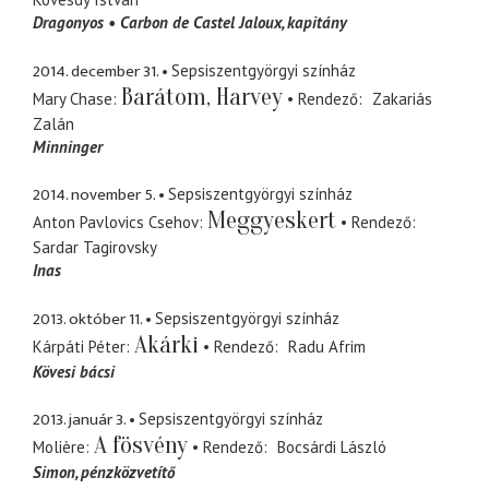
Dragonyos
Carbon de Castel Jaloux
kapitány
2014. december 31.
Sepsiszentgyörgyi színház
Barátom, Harvey
Mary Chase
Rendező
Zakariás
Zalán
Minninger
2014. november 5.
Sepsiszentgyörgyi színház
Meggyeskert
Anton Pavlovics Csehov
Rendező
Sardar Tagirovsky
Inas
2013. október 11.
Sepsiszentgyörgyi színház
Akárki
Kárpáti Péter
Rendező
Radu Afrim
Kövesi bácsi
2013. január 3.
Sepsiszentgyörgyi színház
A fösvény
Molière
Rendező
Bocsárdi László
Simon
pénzközvetítő