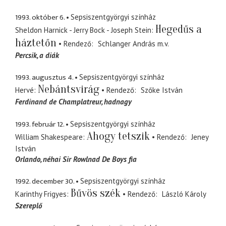
1993. október 6.
Sepsiszentgyörgyi színház
Hegedűs a
Sheldon Harnick - Jerry Bock - Joseph Stein
háztetőn
Rendező
Schlanger András
m.v.
Percsik
a diák
1993. augusztus 4.
Sepsiszentgyörgyi színház
Nebántsvirág
Hervé
Rendező
Szőke István
Ferdinand de Champlatreur
hadnagy
1993. február 12.
Sepsiszentgyörgyi színház
Ahogy tetszik
William Shakespeare
Rendező
Jeney
István
Orlando
néhai Sir Rowlnad De Boys fia
1992. december 30.
Sepsiszentgyörgyi színház
Bűvös szék
Karinthy Frigyes
Rendező
László Károly
Szereplő