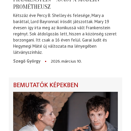
PROMÉTHEUSZ
Kétszáz éve Percy B. Shelley és felesége, Mary a
baráttal, Lord Bayronnal írósdit játszottak. Mary 19
évesen így írta meg az ikonikussá vált Frankenstein
regényt. Sok átdolgozás lett, hiszen a közönség szeret
borzongani. Itt csak a 16 éven felül. Garai Judit és
Hegymegi Máté új változata ma lényegében
látványszínház.
2026. március 10.
Szegő György
BEMUTATÓK KÉPEKBEN