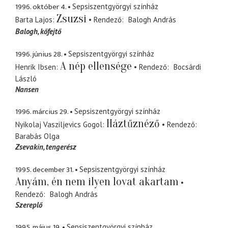
1996. október 4.
Sepsiszentgyörgyi színház
Zsuzsi
Barta Lajos
Rendező
Balogh András
Balogh
kőfejtő
1996. június 28.
Sepsiszentgyörgyi színház
A nép ellensége
Henrik Ibsen
Rendező
Bocsárdi
László
Nansen
1996. március 29.
Sepsiszentgyörgyi színház
Háztűznéző
Nyikolaj Vasziljevics Gogol
Rendező
Barabás Olga
Zsevakin
tengerész
1995. december 31.
Sepsiszentgyörgyi színház
Anyám, én nem ilyen lovat akartam
Rendező
Balogh András
Szereplő
1995. május 19.
Sepsiszentgyörgyi színház