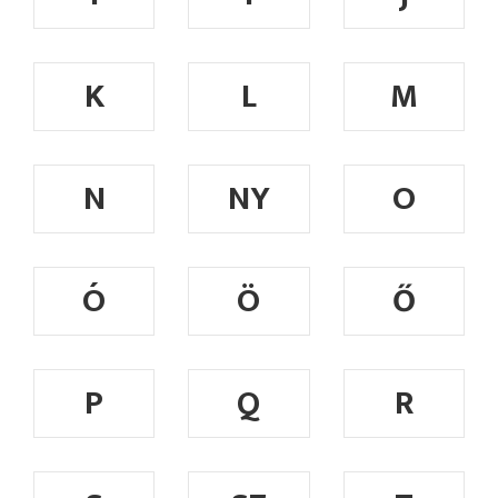
K
L
M
N
NY
O
Ó
Ö
Ő
P
Q
R