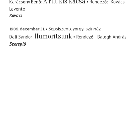
A rút kis kacsa
Karácsony Benő
Rendező
Kovács
Levente
Kovács
1986. december 31.
Sepsiszentgyörgyi színház
Humorítsunk
Dali Sándor
Rendező
Balogh András
Szereplő