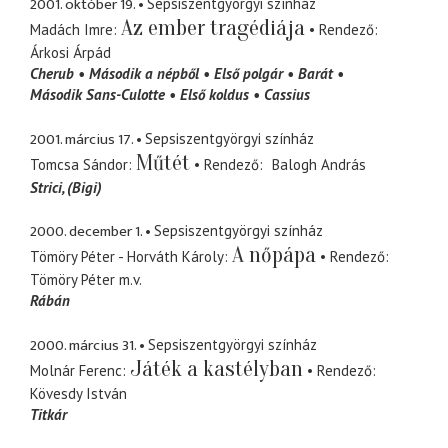
2001. október 19.
Sepsiszentgyörgyi színház
Az ember tragédiája
Madách Imre
Rendező
Árkosi Árpád
Cherub
Második a népből
Első polgár
Barát
Második Sans-Culotte
Első koldus
Cassius
2001. március 17.
Sepsiszentgyörgyi színház
Műtét
Tomcsa Sándor
Rendező
Balogh András
Strici
(Bigi)
2000. december 1.
Sepsiszentgyörgyi színház
A nőpápa
Tömöry Péter - Horváth Károly
Rendező
Tömöry Péter
m.v.
Rábán
2000. március 31.
Sepsiszentgyörgyi színház
Játék a kastélyban
Molnár Ferenc
Rendező
Kövesdy István
Titkár