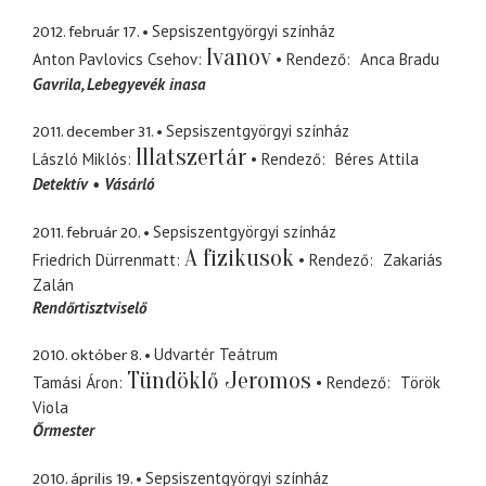
2012. február 17.
Sepsiszentgyörgyi színház
Ivanov
Anton Pavlovics Csehov
Rendező
Anca Bradu
Gavrila
Lebegyevék inasa
2011. december 31.
Sepsiszentgyörgyi színház
Illatszertár
László Miklós
Rendező
Béres Attila
Detektív
Vásárló
2011. február 20.
Sepsiszentgyörgyi színház
A fizikusok
Friedrich Dürrenmatt
Rendező
Zakariás
Zalán
Rendőrtisztviselő
2010. október 8.
Udvartér Teátrum
Tündöklő Jeromos
Tamási Áron
Rendező
Török
Viola
Őrmester
2010. április 19.
Sepsiszentgyörgyi színház