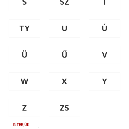
S
SZ
T
TY
U
Ú
Ü
Ű
V
W
X
Y
Z
ZS
INTERJÚK