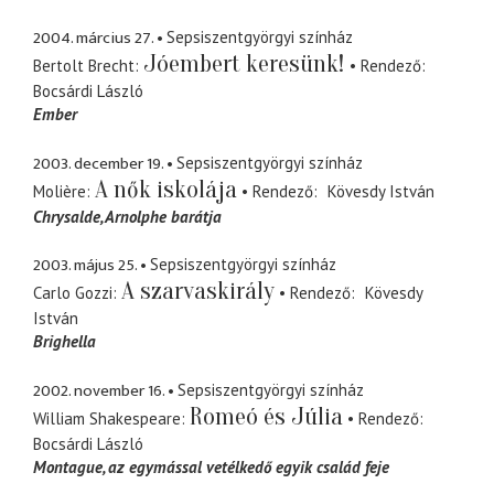
2004. március 27.
Sepsiszentgyörgyi színház
Jóembert keresünk!
Bertolt Brecht
Rendező
Bocsárdi László
Ember
2003. december 19.
Sepsiszentgyörgyi színház
A nők iskolája
Molière
Rendező
Kövesdy István
Chrysalde
Arnolphe barátja
2003. május 25.
Sepsiszentgyörgyi színház
A szarvaskirály
Carlo Gozzi
Rendező
Kövesdy
István
Brighella
2002. november 16.
Sepsiszentgyörgyi színház
Romeó és Júlia
William Shakespeare
Rendező
Bocsárdi László
Montague
az egymással vetélkedő egyik család feje