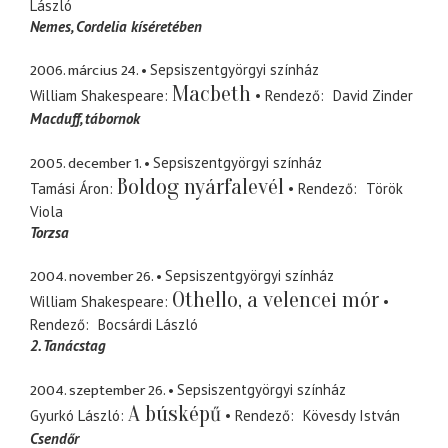
László
Nemes
Cordelia kíséretében
2006. március 24.
Sepsiszentgyörgyi színház
Macbeth
William Shakespeare
Rendező
David Zinder
Macduff
tábornok
2005. december 1.
Sepsiszentgyörgyi színház
Boldog nyárfalevél
Tamási Áron
Rendező
Török
Viola
Torzsa
2004. november 26.
Sepsiszentgyörgyi színház
Othello, a velencei mór
William Shakespeare
Rendező
Bocsárdi László
2. Tanácstag
2004. szeptember 26.
Sepsiszentgyörgyi színház
A búsképű
Gyurkó László
Rendező
Kövesdy István
Csendőr