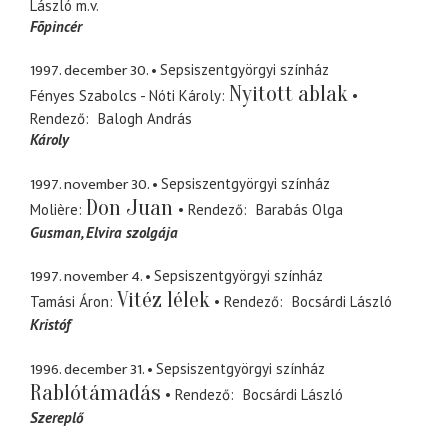
László
m.v.
Fõpincér
1997. december 30.
Sepsiszentgyörgyi színház
Nyitott ablak
Fényes Szabolcs - Nóti Károly
Rendező
Balogh András
Károly
1997. november 30.
Sepsiszentgyörgyi színház
Don Juan
Molière
Rendező
Barabás Olga
Gusman
Elvira szolgája
1997. november 4.
Sepsiszentgyörgyi színház
Vitéz lélek
Tamási Áron
Rendező
Bocsárdi László
Kristóf
1996. december 31.
Sepsiszentgyörgyi színház
Rablótámadás
Rendező
Bocsárdi László
Szereplő