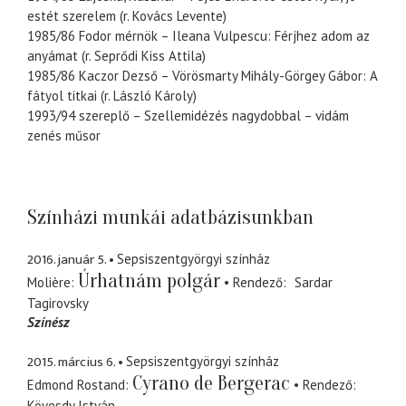
estét szerelem (r. Kovács Levente)
1985/86 Fodor mérnök – Ileana Vulpescu: Férjhez adom az
anyámat (r. Seprődi Kiss Attila)
1985/86 Kaczor Dezső – Vörösmarty Mihály-Görgey Gábor: A
fátyol titkai (r. László Károly)
1993/94 szereplő – Szellemidézés nagydobbal – vidám
zenés műsor
Színházi munkái adatbázisunkban
2016. január 5.
Sepsiszentgyörgyi színház
Úrhatnám polgár
Molière
Rendező
Sardar
Tagirovsky
Színész
2015. március 6.
Sepsiszentgyörgyi színház
Cyrano de Bergerac
Edmond Rostand
Rendező
Kövesdy István