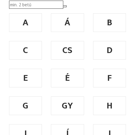
A
Á
B
C
CS
D
E
É
F
G
GY
H
I
Í
J