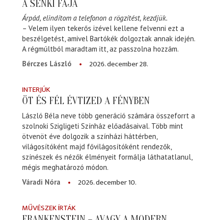
A SENKI FÁJA
Árpád, elindítom a telefonon a rögzítést, kezdjük.
– Velem ilyen tekerős izével kellene felvenni ezt a
beszélgetést, amivel Bartókék dolgoztak annak idején.
A régmúltból maradtam itt, az passzolna hozzám.
2026. december 28.
Bérczes László
INTERJÚK
ÖT ÉS FÉL ÉVTIZED A FÉNYBEN
László Béla neve több generáció számára összeforrt a
szolnoki Szigligeti Színház előadásaival. Több mint
ötvenöt éve dolgozik a színházi háttérben,
világosítóként majd fővilágosítóként rendezők,
színészek és nézők élményeit formálja láthatatlanul,
mégis meghatározó módon.
2026. december 10.
Váradi Nóra
MŰVÉSZEK ÍRTÁK
FRANKENSTEIN – AVAGY A MODERN