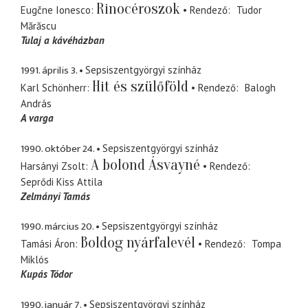
Rinocéroszok
Eugčne Ionesco
Rendező
Tudor
Mărăscu
Tulaj a kávéházban
1991. április 3.
Sepsiszentgyörgyi színház
Hit és szülőföld
Karl Schönherr
Rendező
Balogh
András
A varga
1990. október 24.
Sepsiszentgyörgyi színház
A bolond Ásvayné
Harsányi Zsolt
Rendező
Seprődi Kiss Attila
Zelmányi Tamás
1990. március 20.
Sepsiszentgyörgyi színház
Boldog nyárfalevél
Tamási Áron
Rendező
Tompa
Miklós
Kupás Tódor
1990. január 7.
Sepsiszentgyörgyi színház