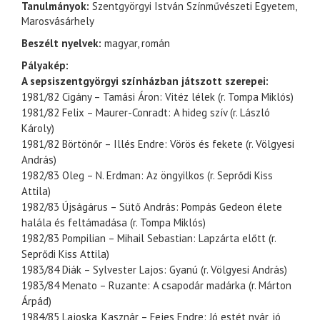
Tanulmányok:
Szentgyörgyi István Színművészeti Egyetem,
Marosvásárhely
Beszélt nyelvek:
magyar, román
Pályakép:
A sepsiszentgyörgyi színházban játszott szerepei:
1981/82 Cigány – Tamási Áron: Vitéz lélek (r. Tompa Miklós)
1981/82 Felix – Maurer-Conradt: A hideg szív (r. László
Károly)
1981/82 Börtönőr – Illés Endre: Vörös és fekete (r. Völgyesi
András)
1982/83 Oleg – N. Erdman: Az öngyilkos (r. Seprődi Kiss
Attila)
1982/83 Újságárus – Sütő András: Pompás Gedeon élete
halála és feltámadása (r. Tompa Miklós)
1982/83 Pompilian – Mihail Sebastian: Lapzárta előtt (r.
Seprődi Kiss Attila)
1983/84 Diák – Sylvester Lajos: Gyanú (r. Völgyesi András)
1983/84 Menato – Ruzante: A csapodár madárka (r. Márton
Árpád)
1984/85 Lajoska, Kasznár – Fejes Endre: Jó estét nyár, jó