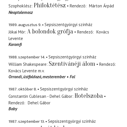
Philoktétész
Szophoklész
Rendező
Márton Árpád
Neoptolemosz
1989. augusztus 9.
Sepsiszentgyörgyi színház
A bolondok grófja
Jókai Mór
Rendező
Kovács
Levente
Koromfi
1988. szeptember 14.
Sepsiszentgyörgyi színház
Szentivánéji álom
William Shakespeare
Rendező
Kovács Levente
m.v.
Orrondi
üstfoldozó, mesterember
Fal
1987. október 8.
Sepsiszentgyörgyi színház
Hotelszoba
Constantin Cublesan - Dehel Gábor
Rendező
Dehel Gábor
Boby
1987. szeptember 13.
Sepsiszentgyörgyi színház