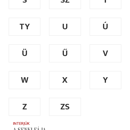
S
SZ
T
TY
U
Ú
Ü
Ű
V
W
X
Y
Z
ZS
INTERJÚK