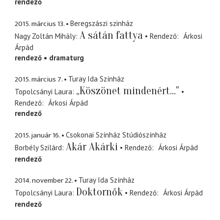
rendező
2015. március 13.
Beregszászi szinház
A sátán fattya
Nagy Zoltán Mihály
Rendező
Árkosi
Árpád
rendező
dramaturg
2015. március 7.
Turay Ida Színház
„Köszönet mindenért..."
Topolcsányi Laura
Rendező
Árkosi Árpád
rendező
2015. január 16.
Csokonai Színház Stúdiószínház
Akár Akárki
Borbély Szilárd
Rendező
Árkosi Árpád
rendező
2014. november 22.
Turay Ida Színház
Doktornők
Topolcsányi Laura
Rendező
Árkosi Árpád
rendező