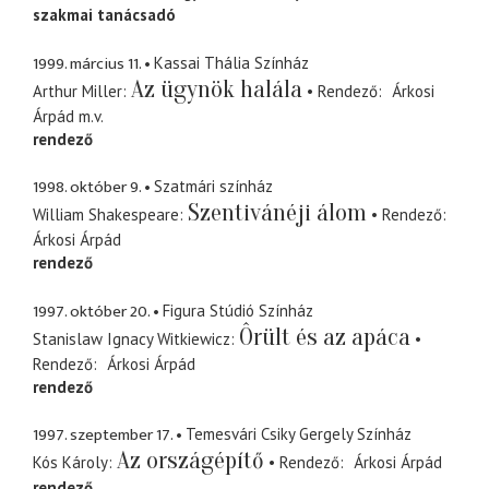
szakmai tanácsadó
1999. március 11.
Kassai Thália Színház
Az ügynök halála
Arthur Miller
Rendező
Árkosi
Árpád
m.v.
rendező
1998. október 9.
Szatmári színház
Szentivánéji álom
William Shakespeare
Rendező
Árkosi Árpád
rendező
1997. október 20.
Figura Stúdió Színház
Ôrült és az apáca
Stanislaw Ignacy Witkiewicz
Rendező
Árkosi Árpád
rendező
1997. szeptember 17.
Temesvári Csiky Gergely Színház
Az országépítő
Kós Károly
Rendező
Árkosi Árpád
rendező