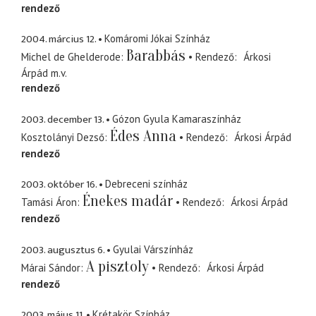
rendező
2004. március 12.
Komáromi Jókai Színház
Barabbás
Michel de Ghelderode
Rendező
Árkosi
Árpád
m.v.
rendező
2003. december 13.
Gózon Gyula Kamaraszínház
Édes Anna
Kosztolányi Dezső
Rendező
Árkosi Árpád
rendező
2003. október 16.
Debreceni színház
Énekes madár
Tamási Áron
Rendező
Árkosi Árpád
rendező
2003. augusztus 6.
Gyulai Várszínház
A pisztoly
Márai Sándor
Rendező
Árkosi Árpád
rendező
2003. május 11.
Krétakör Színház