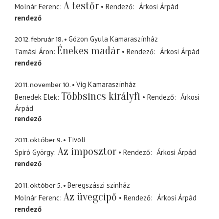
A testőr
Molnár Ferenc
Rendező
Árkosi Árpád
rendező
2012. február 18.
Gózon Gyula Kamaraszínház
Énekes madár
Tamási Áron
Rendező
Árkosi Árpád
rendező
2011. november 10.
Víg Kamaraszínház
Többsincs királyfi
Benedek Elek
Rendező
Árkosi
Árpád
rendező
2011. október 9.
Tivoli
Az imposztor
Spiró György
Rendező
Árkosi Árpád
rendező
2011. október 5.
Beregszászi szinház
Az üvegcipő
Molnár Ferenc
Rendező
Árkosi Árpád
rendező