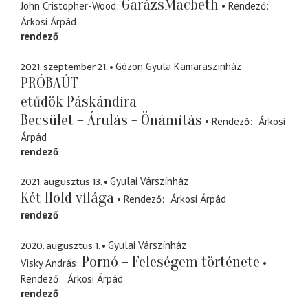
GarázsMacbeth
John Cristopher-Wood
Rendező
Árkosi Árpád
rendező
2021. szeptember 21.
Gózon Gyula Kamaraszínház
PRÓBAÚT
etűdök Páskándira
Becsület – Árulás - Önámítás
Rendező
Árkosi
Árpád
rendező
2021. augusztus 13.
Gyulai Várszínház
Két Hold világa
Rendező
Árkosi Árpád
rendező
2020. augusztus 1.
Gyulai Várszínház
Pornó – Feleségem története
Visky András
Rendező
Árkosi Árpád
rendező