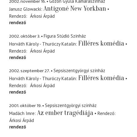
2002. november 16.
Gózon Gyula Kamaraszínház
Antigoné New Yorkban
Janusz Glowacki
Rendező
Árkosi Árpád
rendező
2002. október 3.
Figura Stúdió Színház
Filléres komédia
Horváth Károly - Thuróczy Katalin
Rendező
Árkosi Árpád
rendező
2002. szeptember 27.
Sepsiszentgyörgyi színház
Filléres komédia
Horváth Károly - Thuróczy Katalin
Rendező
Árkosi Árpád
rendező
2001. október 19.
Sepsiszentgyörgyi színház
Az ember tragédiája
Madách Imre
Rendező
Árkosi Árpád
rendező