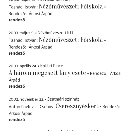
Nézőművészeti Főiskola
Tasnádi István
Rendező
Árkosi Árpád
rendező
2003. május 9.
Nézőművészeti Kft.
Nézőművészeti Főiskola
Tasnádi István
Rendező
Árkosi Árpád
rendező
2003. április 24.
Kolibri Pince
A három megesett lány esete
Rendező
Árkosi
Árpád
rendező
2002. november 22.
Szatmári színház
Cseresznyéskert
Anton Pavlovics Csehov
Rendező
Árkosi Árpád
rendező