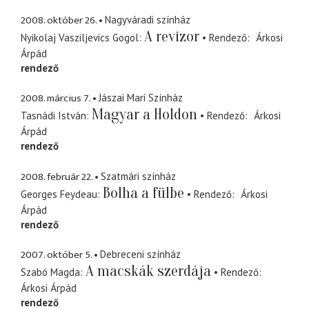
2008. október 26.
Nagyváradi színház
A revizor
Nyikolaj Vasziljevics Gogol
Rendező
Árkosi
Árpád
rendező
2008. március 7.
Jászai Mari Színház
Magyar a Holdon
Tasnádi István
Rendező
Árkosi
Árpád
rendező
2008. február 22.
Szatmári színház
Bolha a fülbe
Georges Feydeau
Rendező
Árkosi
Árpád
rendező
2007. október 5.
Debreceni színház
A macskák szerdája
Szabó Magda
Rendező
Árkosi Árpád
rendező