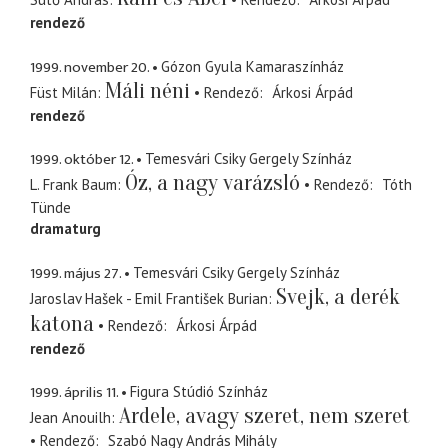
rendező
1999. november 20.
Gózon Gyula Kamaraszínház
Máli néni
Füst Milán
Rendező
Árkosi Árpád
rendező
1999. október 12.
Temesvári Csiky Gergely Színház
Óz, a nagy varázsló
L. Frank Baum
Rendező
Tóth
Tünde
dramaturg
1999. május 27.
Temesvári Csiky Gergely Színház
Svejk, a derék
Jaroslav Hašek - Emil František Burian
katona
Rendező
Árkosi Árpád
rendező
1999. április 11.
Figura Stúdió Színház
Ardele, avagy szeret, nem szeret
Jean Anouilh
Rendező
Szabó Nagy András Mihály