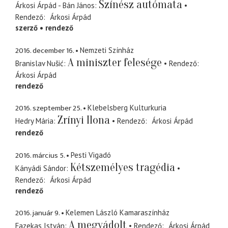
Színész autómata
Árkosi Árpád - Bán János
Rendező
Árkosi Árpád
szerző
rendező
2016. december 16.
Nemzeti Színház
A miniszter felesége
Branislav Nušić
Rendező
Árkosi Árpád
rendező
2016. szeptember 25.
Klebelsberg Kulturkuria
Zrínyi Ilona
Hedry Mária
Rendező
Árkosi Árpád
rendező
2016. március 5.
Pesti Vigadó
Kétszemélyes tragédia
Kányádi Sándor
Rendező
Árkosi Árpád
rendező
2016. január 9.
Kelemen László Kamaraszínház
A megvádolt
Fazekas István
Rendező
Árkosi Árpád