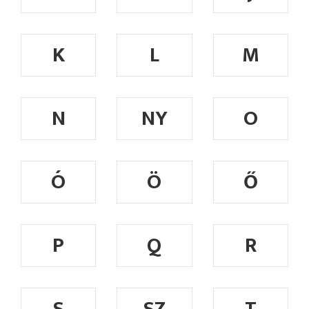
K
L
M
N
NY
O
Ó
Ö
Ő
P
Q
R