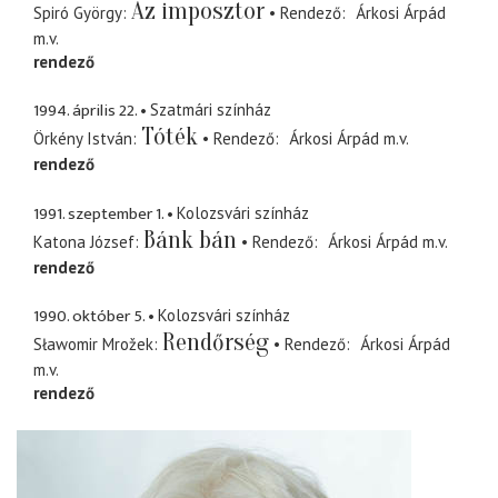
Az imposztor
Spiró György
Rendező
Árkosi Árpád
m.v.
rendező
1994. április 22.
Szatmári színház
Tóték
Örkény István
Rendező
Árkosi Árpád
m.v.
rendező
1991. szeptember 1.
Kolozsvári színház
Bánk bán
Katona József
Rendező
Árkosi Árpád
m.v.
rendező
1990. október 5.
Kolozsvári színház
Rendőrség
Sławomir Mrožek
Rendező
Árkosi Árpád
m.v.
rendező