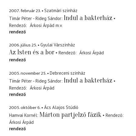
2007. február 23.
Szatmári színház
Indul a bakterház
Tímár Péter - Rideg Sándor
Rendező
Árkosi Árpád
m.v.
rendező
2006. július 25.
Gyulai Várszínház
Az Isten és a bor
Rendező
Árkosi Árpád
rendező
2005. november 25.
Debreceni színház
Indul a bakterház
Tímár Péter - Rideg Sándor
Rendező
Árkosi Árpád
rendező
2005. október 6.
Ács Alajos Stúdió
Márton partjelző fázik
Hamvai Kornél
Rendező
Árkosi Árpád
rendező