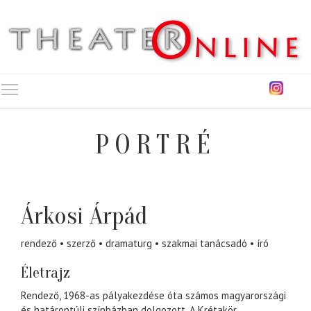
Toggle main menu visibility
PORTRÉ
Árkosi Árpád
rendező
szerző
dramaturg
szakmai tanácsadó
író
Életrajz
Rendező, 1968-as pályakezdése óta számos magyarországi
és határontúli színházban dolgozott. A Krétakör