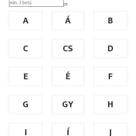
A
Á
B
C
CS
D
E
É
F
G
GY
H
I
Í
J