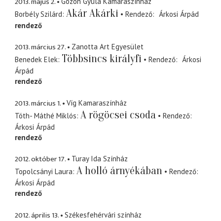
2013. május 2.
Gózon Gyula Kamaraszínház
Akár Akárki
Borbély Szilárd
Rendező
Árkosi Árpád
rendező
2013. március 27.
Zanotta Art Egyesület
Többsincs királyfi
Benedek Elek
Rendező
Árkosi
Árpád
rendező
2013. március 1.
Víg Kamaraszínház
A rögöcsei csoda
Tóth- Máthé Miklós
Rendező
Árkosi Árpád
rendező
2012. október 17.
Turay Ida Színház
A holló árnyékában
Topolcsányi Laura
Rendező
Árkosi Árpád
rendező
2012. április 13.
Székesfehérvári színház