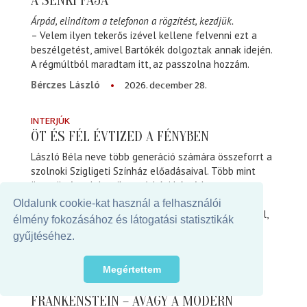
A SENKI FÁJA
Árpád, elindítom a telefonon a rögzítést, kezdjük.
– Velem ilyen tekerős izével kellene felvenni ezt a
beszélgetést, amivel Bartókék dolgoztak annak idején.
A régmúltból maradtam itt, az passzolna hozzám.
2026. december 28.
Bérczes László
INTERJÚK
ÖT ÉS FÉL ÉVTIZED A FÉNYBEN
László Béla neve több generáció számára összeforrt a
szolnoki Szigligeti Színház előadásaival. Több mint
ötvenöt éve dolgozik a színházi háttérben,
világosítóként majd fővilágosítóként rendezők,
Oldalunk cookie-kat használ a felhasználói
színészek és nézők élményeit formálja láthatatlanul,
élmény fokozásához és látogatási statisztikák
mégis meghatározó módon.
gyűjtéséhez.
2026. december 10.
Váradi Nóra
Megértettem
MŰVÉSZEK ÍRTÁK
FRANKENSTEIN – AVAGY A MODERN