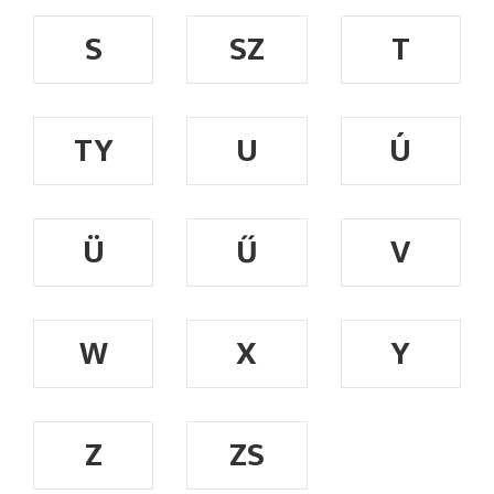
S
SZ
T
TY
U
Ú
Ü
Ű
V
W
X
Y
Z
ZS