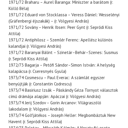
1971/72 Braharu – Aurel Baranga: Miniszter a barátom (r.
Köllő Béla)
1971/72 Eduard von Stocklassa – Veress Dániel: Wesselényi
(Gräfenbergi éjszakák) – (r. Völgyesi András)
1971/72 Sovány – Henrik Ibsen: Peer Gynt (r. Seprődi Kiss
Attila)
1971/72 Antiphilosz – Szemlér Ferenc: Apellész különös
kalandjai (r. Völgyesi András)
1971/72 Baranyai Bálint – Szinetár–Behár–Szenes: Susmus
(r. Seprődi Kiss Attila)
1972/73 Bagarja – Petőfi Sándor–Simon István: A helység
kalapácsa (r. Cseresnyés Gyula)
1973/74 Cosmescu – Paul Everac: A számlát egyszer
benyújtják (r. Constantin Codrescu)
1973/74 Basiriusz Izsák – Páskándy Géza Tornyot választok
című drámája alapján: Apáczai (r. Völgyesi András)
1973/74 Jerij Szedov – Gorin Arcanov: Világraszóló
lakodalom (r. Völgyesi András)
1973/74 Golfjátékos – Joseph Heller: Megbombáztuk New
Havent (r. Seprődi Kiss Attila)
1974/75 Palotay – Mikszáth Kálmán: A Noszty fiú esete