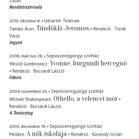
Zalán
Rendőrtisztviselő
2010. október 8.
Udvartér Teátrum
Tündöklő Jeromos
Tamási Áron
Rendező
Török
Viola
Jegyző
2008. március 28.
Sepsiszentgyörgyi színház
Yvonne, burgundi hercegnő
Witold Gombrowicz
Rendező
Bocsárdi László
Főbíró
2004. november 26.
Sepsiszentgyörgyi színház
Othello, a velencei mór
William Shakespeare
Rendező
Bocsárdi László
4. Tanácstag
2003. december 19.
Sepsiszentgyörgyi színház
A nők iskolája
Molière
Rendező
Kövesdy István