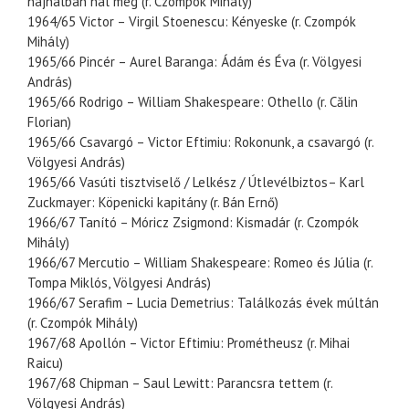
hajnalban hal meg (r. Czompók Mihály)
1964/65 Victor – Virgil Stoenescu: Kényeske (r. Czompók
Mihály)
1965/66 Pincér – Aurel Baranga: Ádám és Éva (r. Völgyesi
András)
1965/66 Rodrigo – William Shakespeare: Othello (r. Călin
Florian)
1965/66 Csavargó – Victor Eftimiu: Rokonunk, a csavargó (r.
Völgyesi András)
1965/66 Vasúti tisztviselő / Lelkész / Útlevélbiztos– Karl
Zuckmayer: Köpenicki kapitány (r. Bán Ernő)
1966/67 Tanító – Móricz Zsigmond: Kismadár (r. Czompók
Mihály)
1966/67 Mercutio – William Shakespeare: Romeo és Júlia (r.
Tompa Miklós, Völgyesi András)
1966/67 Serafim – Lucia Demetrius: Találkozás évek múltán
(r. Czompók Mihály)
1967/68 Apollón – Victor Eftimiu: Prométheusz (r. Mihai
Raicu)
1967/68 Chipman – Saul Lewitt: Parancsra tettem (r.
Völgyesi András)