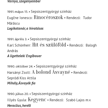
Varnyú
szegényember
1991. május 15.
Sepsiszentgyörgyi színház
Rinocéroszok
Eugčne Ionesco
Rendező
Tudor
Mărăscu
Logikatanár
a hivatásos
1991. április 3.
Sepsiszentgyörgyi színház
Hit és szülőföld
Karl Schönherr
Rendező
Balogh
András
A ligetteleki Englbauer
1990. október 24.
Sepsiszentgyörgyi színház
A bolond Ásvayné
Harsányi Zsolt
Rendező
Seprődi Kiss Attila
Mihály
Ásvayék fia
1990. július 20.
Sepsiszentgyörgyi színház
Kegyenc
Illyés Gyula
Rendező
Szabó Lajos
m.v.
Heraclius
herélt