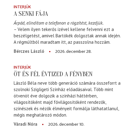
INTERJÚK
A SENKI FÁJA
Árpád, elindítom a telefonon a rögzítést, kezdjük.
– Velem ilyen tekerős izével kellene felvenni ezt a
beszélgetést, amivel Bartókék dolgoztak annak idején.
A régmúltból maradtam itt, az passzolna hozzám.
2026. december 28.
Bérczes László
INTERJÚK
ÖT ÉS FÉL ÉVTIZED A FÉNYBEN
László Béla neve több generáció számára összeforrt a
szolnoki Szigligeti Színház előadásaival. Több mint
ötvenöt éve dolgozik a színházi háttérben,
világosítóként majd fővilágosítóként rendezők,
színészek és nézők élményeit formálja láthatatlanul,
mégis meghatározó módon.
2026. december 10.
Váradi Nóra