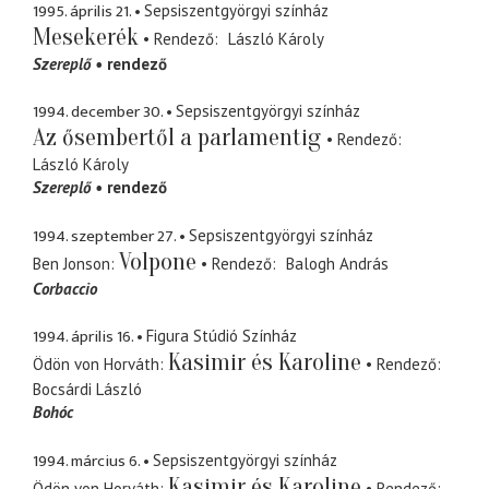
1995. április 21.
Sepsiszentgyörgyi színház
Mesekerék
Rendező
László Károly
Szereplő
rendező
1994. december 30.
Sepsiszentgyörgyi színház
Az ősembertől a parlamentig
Rendező
László Károly
Szereplő
rendező
1994. szeptember 27.
Sepsiszentgyörgyi színház
Volpone
Ben Jonson
Rendező
Balogh András
Corbaccio
1994. április 16.
Figura Stúdió Színház
Kasimir és Karoline
Ödön von Horváth
Rendező
Bocsárdi László
Bohóc
1994. március 6.
Sepsiszentgyörgyi színház
Kasimir és Karoline
Ödön von Horváth
Rendező