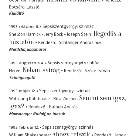
Bocsárdi László
Kikiáltó
1993. október 6.
Sepsiszentgyörgyi színház
Hegedűs a
Sheldon Harnick - Jerry Bock - Joseph Stein
háztetőn
Rendező
Schlanger András
m.v.
Mordcha
kocsmáros
1993. augusztus 4.
Sepsiszentgyörgyi színház
Nebántsvirág
Hervé
Rendező
Szőke István
Színiigazgató
1993. május 12.
Sepsiszentgyörgyi színház
Semmi sem igaz,
Wolfgang Kohlhaase - Rita Zimmer
igaz?
Rendező
Balogh András
Moosdenger Rudolf
az inasuk
1993. február 12.
Sepsiszentgyörgyi színház
Ahogy tetszik
William Shakespeare
Rendező
Jeney