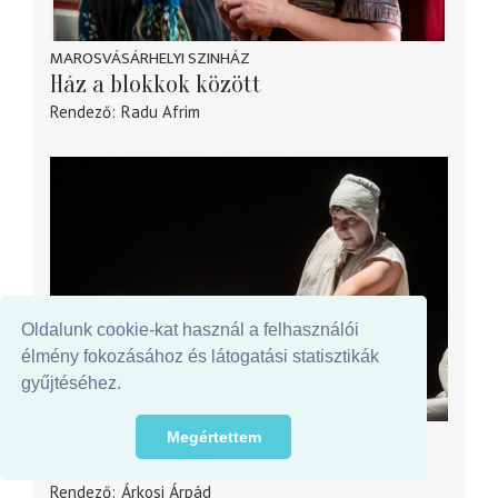
MAROSVÁSÁRHELYI SZINHÁZ
Ház a blokkok között
Rendező
Radu Afrim
Oldalunk cookie-kat használ a felhasználói
élmény fokozásához és látogatási statisztikák
gyűjtéséhez.
GYULAI VÁRSZÍNHÁZ
Megértettem
Ikrek – kettő
Rendező
Árkosi Árpád