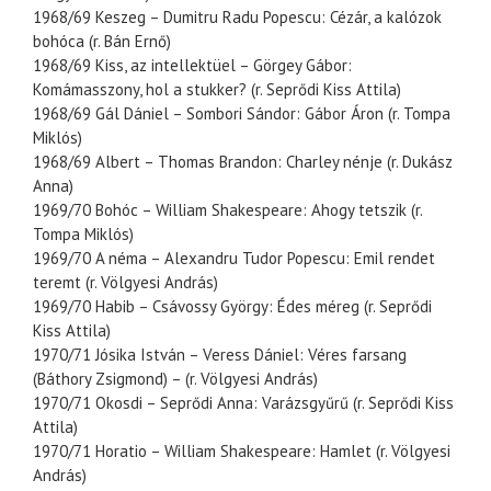
1968/69 Keszeg – Dumitru Radu Popescu: Cézár, a kalózok
bohóca (r. Bán Ernő)
1968/69 Kiss, az intellektüel – Görgey Gábor:
Komámasszony, hol a stukker? (r. Seprődi Kiss Attila)
1968/69 Gál Dániel – Sombori Sándor: Gábor Áron (r. Tompa
Miklós)
1968/69 Albert – Thomas Brandon: Charley nénje (r. Dukász
Anna)
1969/70 Bohóc – William Shakespeare: Ahogy tetszik (r.
Tompa Miklós)
1969/70 A néma – Alexandru Tudor Popescu: Emil rendet
teremt (r. Völgyesi András)
1969/70 Habib – Csávossy György: Édes méreg (r. Seprődi
Kiss Attila)
1970/71 Jósika István – Veress Dániel: Véres farsang
(Báthory Zsigmond) – (r. Völgyesi András)
1970/71 Okosdi – Seprődi Anna: Varázsgyűrű (r. Seprődi Kiss
Attila)
1970/71 Horatio – William Shakespeare: Hamlet (r. Völgyesi
András)