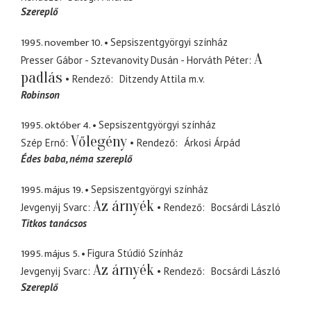
Szereplő
1995. november 10.
Sepsiszentgyörgyi színház
A
Presser Gábor - Sztevanovity Dusán - Horváth Péter
padlás
Rendező
Ditzendy Attila
m.v.
Robinson
1995. október 4.
Sepsiszentgyörgyi színház
Vőlegény
Szép Ernő
Rendező
Árkosi Árpád
Édes baba
néma szereplő
1995. május 19.
Sepsiszentgyörgyi színház
Az árnyék
Jevgenyij Svarc
Rendező
Bocsárdi László
Titkos tanácsos
1995. május 5.
Figura Stúdió Színház
Az árnyék
Jevgenyij Svarc
Rendező
Bocsárdi László
Szereplő