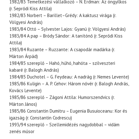
1982/83 Temetkezési vállalkozó – N. Erdman: Az öngyilkos
(r. Seprődi Kiss Attila)
1982/83 Norbert – Barillet–Grédy: A kaktusz virága (r.
Völgyesi András)
1983/84 Ottó – Sylvester Lajos: Gyanú (r. Völgyesi András)
1983/84 A pap – Bródy Sándor: A tanítónő (r. Seprődi Kiss
Attila)
1983/84 Ruzante – Ruzzante: A csapodár madárka (r.
Márton Árpád)
1984/85 szereplő – Hahó, hűhó, hahóta – szilveszteri
kabaré (r. Balogh András)
1984/85 Duchotel – G. Feydeau: A nadrág (r. Nemes Levente)
1985/86 Kuligin – A. P. Cehov: Három nővér (r. Balogh András,
Kovács Levente)
1985/86 szereplő – Zágoni Attila: Humorszendvics (r.
Márton János)
1985/86 Constantin Dumitru – Eugenia Busuioceanu: Kor és
igazság (r. Constantin Codrescu)
1993/94 szereplő – Szellemidézés nagydobbal – vidám
zenés műsor