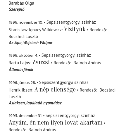
Barabás Olga
Szereplő
1996. november 10.
Sepsiszentgyörgyi színház
Vizityúk
Stanislaw Ignacy Witkiewicz
Rendező
Bocsárdi László
Az Apa, Wojciech Walpor
1996. október 4.
Sepsiszentgyörgyi színház
Zsuzsi
Barta Lajos
Rendező
Balogh András
Állomásfőnök
1996. június 28.
Sepsiszentgyörgyi színház
A nép ellensége
Henrik Ibsen
Rendező
Bocsárdi
László
Aslaksen
lapkiadó nyomdász
1995. december 31.
Sepsiszentgyörgyi színház
Anyám, én nem ilyen lovat akartam
Rendező
Balogh András