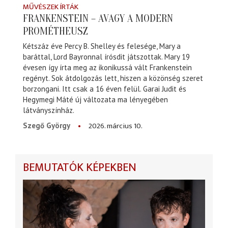
MŰVÉSZEK ÍRTÁK
FRANKENSTEIN – AVAGY A MODERN
PROMÉTHEUSZ
Kétszáz éve Percy B. Shelley és felesége, Mary a
baráttal, Lord Bayronnal írósdit játszottak. Mary 19
évesen így írta meg az ikonikussá vált Frankenstein
regényt. Sok átdolgozás lett, hiszen a közönség szeret
borzongani. Itt csak a 16 éven felül. Garai Judit és
Hegymegi Máté új változata ma lényegében
látványszínház.
2026. március 10.
Szegő György
BEMUTATÓK KÉPEKBEN