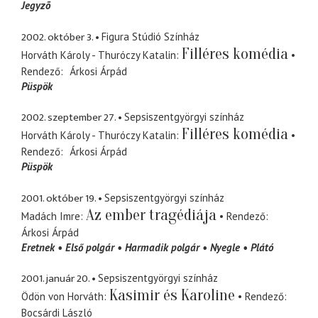
Jegyzõ
2002. október 3.
Figura Stúdió Színház
Filléres komédia
Horváth Károly - Thuróczy Katalin
Rendező
Árkosi Árpád
Püspök
2002. szeptember 27.
Sepsiszentgyörgyi színház
Filléres komédia
Horváth Károly - Thuróczy Katalin
Rendező
Árkosi Árpád
Püspök
2001. október 19.
Sepsiszentgyörgyi színház
Az ember tragédiája
Madách Imre
Rendező
Árkosi Árpád
Eretnek
Első polgár
Harmadik polgár
Nyegle
Plátó
2001. január 20.
Sepsiszentgyörgyi színház
Kasimir és Karoline
Ödön von Horváth
Rendező
Bocsárdi László