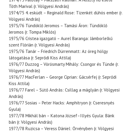
Tóth Marival (r. Völgyesi András)
1974/75 4. esküdt – Reginald Rose: Tizenkét dühös ember (r.
Völgyesi András)
1975/76 Tündöklő Jeromos – Tamási Áron: Tündöklő
Jeromos (r. Tompa Miklós)
1975/76 Cristea igazgató – Aurel Baranga: Jámborlelkű
szent Flórián (r. Völgyesi András)
1975/76 Tanár – Friedrich Dürrenmatt: Az öreg hölgy
látogatása (r. Seprődi Kiss Attila)
1976/77 Duzzog – Vörösmarty Mihály: Csongor és Tünde (r.
Völgyesi András)
1976/77 MacFerlan – George Ciprian: Gácsérfej (r. Seprődi
Kiss Attila)
1976/77 Farel – Sütő András: Csillag a máglyán (r. Völgyesi
András)
1976/77 Sosias – Peter Hacks: Amphitryon (r. Cseresnyés
Gyula)
1977/78 Mikhál bán – Katona József–Illyés Gyula: Bánk
bán (r. Völgyesi András)
1977/78 Ruzicsa – Veress Dániel: Örvényben (r. Völgyesi