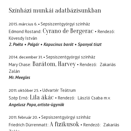
Színházi munkái adatbázisunkban
2015. március 6.
Sepsiszentgyörgyi színház
Cyrano de Bergerac
Edmond Rostand
Rendező
Kövesdy István
2. Poéta
Polgár
Kapucinus barát
Spanyol tiszt
2014. december 31.
Sepsiszentgyörgyi színház
Barátom, Harvey
Mary Chase
Rendező
Zakariás
Zalán
Mr. Meegles
2011. október 25.
Udvartér Teátrum
Lila ákác
Szép Ernő
Rendező
László Csaba
m.v.
Angelusz Papa
artista-ügynök
2011. február 20.
Sepsiszentgyörgyi színház
A fizikusok
Friedrich Dürrenmatt
Rendező
Zakariás