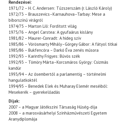
Rendezései:
1971/72 – H. C. Andersen: Tűzszerszám (r. László Károly)
1972/73 – Brauszevics–Karnauhova–Tarbay: Mese a
bíborszínű virágról
1974/75 – Marton Lili: Fordított világ
1975/76 – Angel Carstea: A gyufaárus kislány
1981/82 – Maurer-Conradt: A hideg szív
1985/86 – Vörösmarty Mihály–Görgey Gábor: A fátyol titkai
1985/86 – Bukfencóra – Darkó Éva zenés műsora
1992/93 – Karinthy Frigyes: Bűvös szék
1992/93 – Tömöry Márta–Korcsmáros György: Csizmás
kandúr
1993/94 – Az ősembertől a parlamentig – történelmi
hangulatkoktél
1994/95 – Benedek Elek és Muharay Elemér meséiből:
Mesekerék – gyerekelőadás
Díjak:
2007 – a Magyar Játékszíni Társaság Hűség-díja
2008 – a marosvásárhelyi Színházművészeti Egyetem
Aranydiplomája