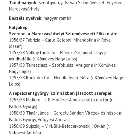
Tanulmányok:
Szentgyörgyi István Színművészeti Egyetem,
Marosvásárhely
Beszélt nyelvek:
magyar, román
Pályakép:
Szerepei a Marosvásárhelyi Színművészeti Főiskolán:
1956/57 Fabrizio – Carlo Goldoni: Mirandolina (r. Révai
József)
1957/58 Valkay tanár úr – Móricz Zsigmond: Légy jó
mindhalálig (r. Kőműves Nagy Lajos)
1957/58 Teiresziász – Szofoklész: Antigoné (r. Kőműves
Nagy Lajos)
1957/58 Rank doktor – Henrik Ibsen: Nóra (r. Kőműves Nagy
Lajos)
A sepsiszentgyörgyi színházban játszott szerepei:
1957/58 Moliere – J. B. Moliére: A botcsinálta doktor (r.
Patkós György)
1958/59 Timár János – Gergely Sándor: Vitézek és hősök (r.
Patkós György, Völgyesi András)
1958/59 Sujszkij – V. N. Bill-Belocerkovszkij: Orkán (r.
Völgyesi András)