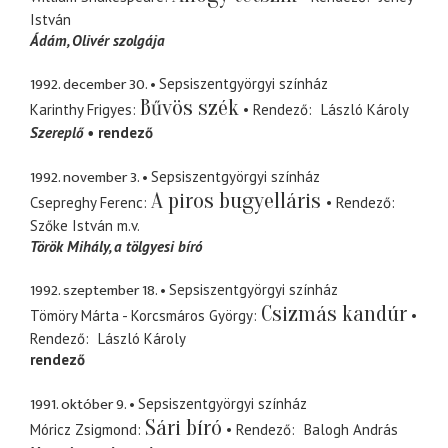
István
Ádám
Olivér szolgája
1992. december 30.
Sepsiszentgyörgyi színház
Bűvös szék
Karinthy Frigyes
Rendező
László Károly
Szereplő
rendező
1992. november 3.
Sepsiszentgyörgyi színház
A piros bugyelláris
Csepreghy Ferenc
Rendező
Szőke István
m.v.
Török Mihály
a tölgyesi bíró
1992. szeptember 18.
Sepsiszentgyörgyi színház
Csizmás kandúr
Tömöry Márta - Korcsmáros György
Rendező
László Károly
rendező
1991. október 9.
Sepsiszentgyörgyi színház
Sári bíró
Móricz Zsigmond
Rendező
Balogh András