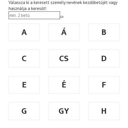
Válassza ki a keresett személy nevének kezdőbetűjét vagy
használja a keresőt!
A
Á
B
C
CS
D
E
É
F
G
GY
H