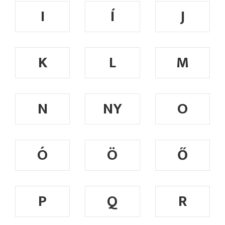
I
Í
J
K
L
M
N
NY
O
Ó
Ö
Ő
P
Q
R