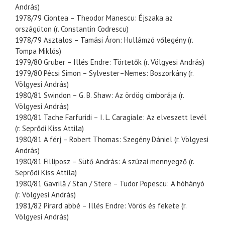
András)
1978/79 Ciontea – Theodor Manescu: Éjszaka az
országúton (r. Constantin Codrescu)
1978/79 Asztalos – Tamási Áron: Hullámzó vőlegény (r.
Tompa Miklós)
1979/80 Gruber – Illés Endre: Törtetők (r. Völgyesi András)
1979/80 Pécsi Simon – Sylvester–Nemes: Boszorkány (r.
Völgyesi András)
1980/81 Swindon – G. B. Shaw: Az ördög cimborája (r.
Völgyesi András)
1980/81 Tache Farfuridi – I. L. Caragiale: Az elveszett levél
(r. Seprődi Kiss Attila)
1980/81 A férj – Robert Thomas: Szegény Dániel (r. Völgyesi
András)
1980/81 Filliposz – Sütő András: A szúzai mennyegző (r.
Seprődi Kiss Attila)
1980/81 Gavrilă / Stan / Stere – Tudor Popescu: A hóhányó
(r. Völgyesi András)
1981/82 Pirard abbé – Illés Endre: Vörös és fekete (r.
Völgyesi András)