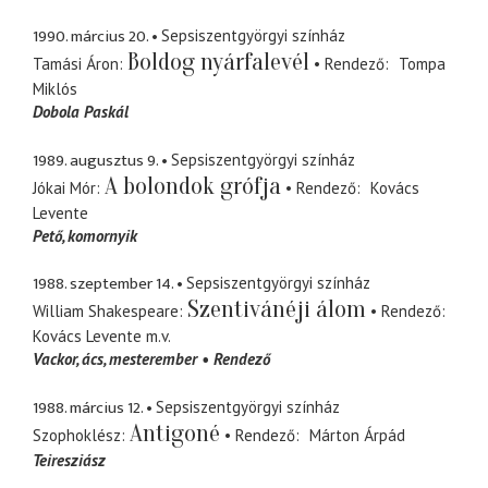
1990. március 20.
Sepsiszentgyörgyi színház
Boldog nyárfalevél
Tamási Áron
Rendező
Tompa
Miklós
Dobola Paskál
1989. augusztus 9.
Sepsiszentgyörgyi színház
A bolondok grófja
Jókai Mór
Rendező
Kovács
Levente
Pető
komornyik
1988. szeptember 14.
Sepsiszentgyörgyi színház
Szentivánéji álom
William Shakespeare
Rendező
Kovács Levente
m.v.
Vackor
ács, mesterember
Rendező
1988. március 12.
Sepsiszentgyörgyi színház
Antigoné
Szophoklész
Rendező
Márton Árpád
Teiresziász