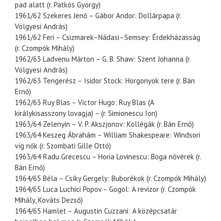
pad alatt (r. Patkós György)
1961/62 Szekeres Jenő – Gábor Andor: Dollárpapa (r.
Völgyesi András)
1961/62 Feri – Csizmarek–Nádasi–Semsey: Érdekházasság
(r. Czompók Mihály)
1962/63 Ladvenu Márton – G. B. Shaw: Szent Johanna (r.
Völgyesi András)
1962/63 Tengerész – Isidor Stock: Horgonyok tere (r. Bán
Ernő)
1962/63 Ruy Blas – Victor Hugo: Ruy Blas (A
királykisasszony lovagja) – (r. Simionescu Ion)
1963/64 Zelenyin – V. P. Akszjonov: Kollégák (r. Bán Ernő)
1963/64 Keszeg Ábrahám – William Shakespeare: Windsori
víg nők (r. Szombati Gille Ottó)
1963/64 Radu Grecescu – Horia Lovinescu: Boga nővérek (r.
Bán Ernő)
1964/65 Béla – Csíky Gergely: Buborékok (r. Czompók Mihály)
1964/65 Luca Luchici Popov – Gogol: A revizor (r. Czompók
Mihály, Kováts Dezső)
1964/65 Hamlet – Augustin Cuzzani: A középcsatár