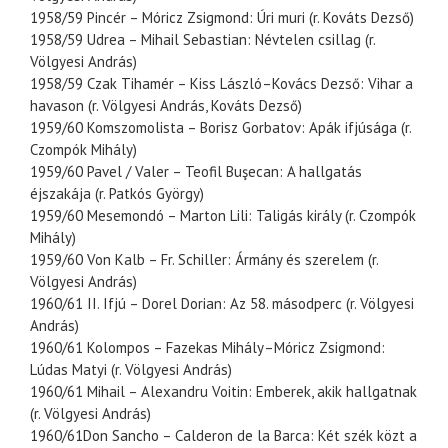
1958/59 Pincér – Móricz Zsigmond: Úri muri (r. Kováts Dezső)
1958/59 Udrea – Mihail Sebastian: Névtelen csillag (r.
Völgyesi András)
1958/59 Czak Tihamér – Kiss László–Kovács Dezső: Vihar a
havason (r. Völgyesi András, Kováts Dezső)
1959/60 Komszomolista – Borisz Gorbatov: Apák ifjúsága (r.
Czompók Mihály)
1959/60 Pavel / Valer – Teofil Buşecan: A hallgatás
éjszakája (r. Patkós György)
1959/60 Mesemondó – Marton Lili: Taligás király (r. Czompók
Mihály)
1959/60 Von Kalb – Fr. Schiller: Ármány és szerelem (r.
Völgyesi András)
1960/61 II. Ifjú – Dorel Dorian: Az 58. másodperc (r. Völgyesi
András)
1960/61 Kolompos – Fazekas Mihály–Móricz Zsigmond:
Lúdas Matyi (r. Völgyesi András)
1960/61 Mihail – Alexandru Voitin: Emberek, akik hallgatnak
(r. Völgyesi András)
1960/61Don Sancho – Calderon de la Barca: Két szék közt a