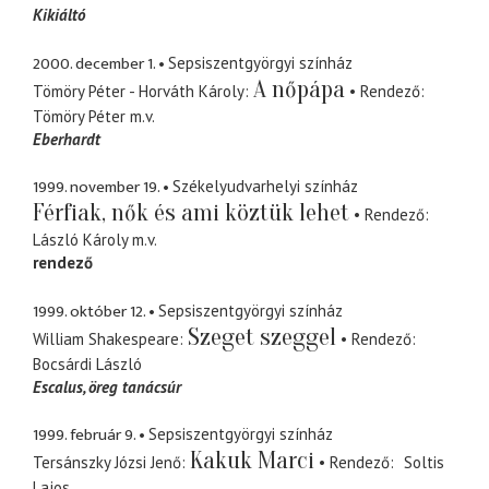
Kikiáltó
2000. december 1.
Sepsiszentgyörgyi színház
A nőpápa
Tömöry Péter - Horváth Károly
Rendező
Tömöry Péter
m.v.
Eberhardt
1999. november 19.
Székelyudvarhelyi színház
Férfiak, nők és ami köztük lehet
Rendező
László Károly
m.v.
rendező
1999. október 12.
Sepsiszentgyörgyi színház
Szeget szeggel
William Shakespeare
Rendező
Bocsárdi László
Escalus
öreg tanácsúr
1999. február 9.
Sepsiszentgyörgyi színház
Kakuk Marci
Tersánszky Józsi Jenő
Rendező
Soltis
Lajos