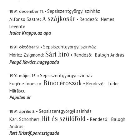
1991. december 11.
Sepsiszentgyörgyi színház
A szájkosár
Alfonso Sastre
Rendező
Nemes
Levente
Isaias Krappo
az apa
1991. október 9.
Sepsiszentgyörgyi színház
Sári bíró
Móricz Zsigmond
Rendező
Balogh András
Pengő Kovács
nagygazda
1991. május 15.
Sepsiszentgyörgyi színház
Rinocéroszok
Eugčne Ionesco
Rendező
Tudor
Mărăscu
Papillon úr
1991. április 3.
Sepsiszentgyörgyi színház
Hit és szülőföld
Karl Schönherr
Rendező
Balogh
András
Rott Kristóf
parasztgazda