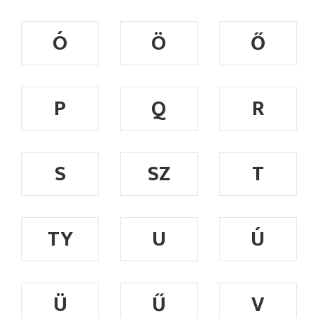
Ó
Ö
Ő
P
Q
R
S
SZ
T
TY
U
Ú
Ü
Ű
V