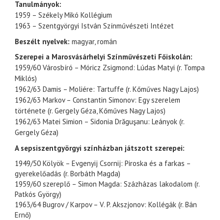
Tanulmányok:
1959 – Székely Mikó Kollégium
1963 – Szentgyörgyi István Színművészeti Intézet
Beszélt nyelvek:
magyar, román
Szerepei a Marosvásárhelyi Színművészeti Főiskolán:
1959/60 Városbíró – Móricz Zsigmond: Lúdas Matyi (r. Tompa
Miklós)
1962/63 Damis – Moliére: Tartuffe (r. Kőműves Nagy Lajos)
1962/63 Markov – Constantin Simonov: Egy szerelem
története (r. Gergely Géza, Kőműves Nagy Lajos)
1962/63 Matei Simion – Sidonia Drăguşanu: Leányok (r.
Gergely Géza)
A sepsiszentgyörgyi színházban játszott szerepei:
1949/50 Kölyök – Evgenyij Csornij: Piroska és a farkas –
gyerekelőadás (r. Borbáth Magda)
1959/60 szereplő – Simon Magda: Százházas lakodalom (r.
Patkós György)
1963/64 Bugrov / Karpov – V. P. Akszjonov: Kollégák (r. Bán
Ernő)