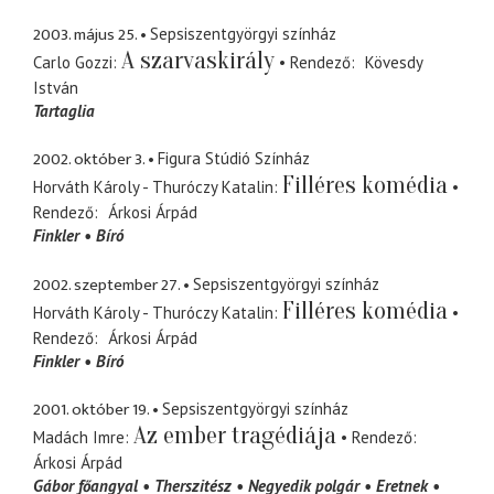
2003. május 25.
Sepsiszentgyörgyi színház
A szarvaskirály
Carlo Gozzi
Rendező
Kövesdy
István
Tartaglia
2002. október 3.
Figura Stúdió Színház
Filléres komédia
Horváth Károly - Thuróczy Katalin
Rendező
Árkosi Árpád
Finkler
Bíró
2002. szeptember 27.
Sepsiszentgyörgyi színház
Filléres komédia
Horváth Károly - Thuróczy Katalin
Rendező
Árkosi Árpád
Finkler
Bíró
2001. október 19.
Sepsiszentgyörgyi színház
Az ember tragédiája
Madách Imre
Rendező
Árkosi Árpád
Gábor főangyal
Therszitész
Negyedik polgár
Eretnek