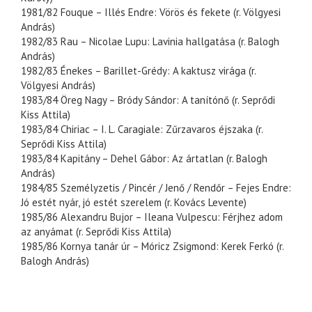
1981/82 Fouque – Illés Endre: Vörös és fekete (r. Völgyesi
András)
1982/83 Rau – Nicolae Lupu: Lavinia hallgatása (r. Balogh
András)
1982/83 Énekes – Barillet-Grédy: A kaktusz virága (r.
Völgyesi András)
1983/84 Öreg Nagy – Bródy Sándor: A tanítónő (r. Seprődi
Kiss Attila)
1983/84 Chiriac – I. L. Caragiale: Zűrzavaros éjszaka (r.
Seprődi Kiss Attila)
1983/84 Kapitány – Dehel Gábor: Az ártatlan (r. Balogh
András)
1984/85 Személyzetis / Pincér / Jenő / Rendőr – Fejes Endre:
Jó estét nyár, jó estét szerelem (r. Kovács Levente)
1985/86 Alexandru Bujor – Ileana Vulpescu: Férjhez adom
az anyámat (r. Seprődi Kiss Attila)
1985/86 Kornya tanár úr – Móricz Zsigmond: Kerek Ferkó (r.
Balogh András)