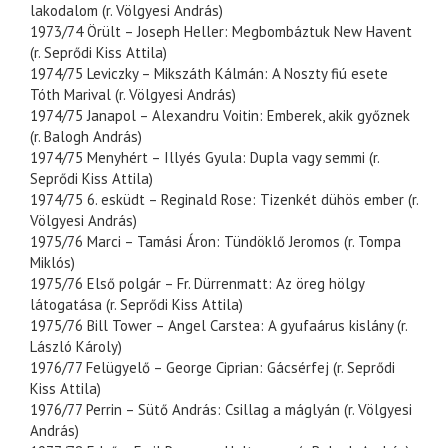
lakodalom (r. Völgyesi András)
1973/74 Örült – Joseph Heller: Megbombáztuk New Havent
(r. Seprődi Kiss Attila)
1974/75 Leviczky – Mikszáth Kálmán: A Noszty fiú esete
Tóth Marival (r. Völgyesi András)
1974/75 Janapol – Alexandru Voitin: Emberek, akik győznek
(r. Balogh András)
1974/75 Menyhért – Illyés Gyula: Dupla vagy semmi (r.
Seprődi Kiss Attila)
1974/75 6. esküdt – Reginald Rose: Tizenkét dühös ember (r.
Völgyesi András)
1975/76 Marci – Tamási Áron: Tündöklő Jeromos (r. Tompa
Miklós)
1975/76 Első polgár – Fr. Dürrenmatt: Az öreg hölgy
látogatása (r. Seprődi Kiss Attila)
1975/76 Bill Tower – Angel Carstea: A gyufaárus kislány (r.
László Károly)
1976/77 Felügyelő – George Ciprian: Gácsérfej (r. Seprődi
Kiss Attila)
1976/77 Perrin – Sütő András: Csillag a máglyán (r. Völgyesi
András)