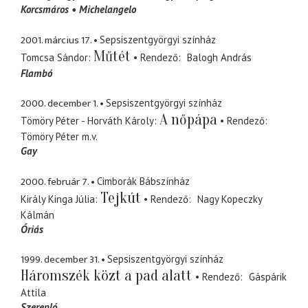
Korcsmáros
Michelangelo
2001. március 17.
Sepsiszentgyörgyi színház
Műtét
Tomcsa Sándor
Rendező
Balogh András
Flambó
2000. december 1.
Sepsiszentgyörgyi színház
A nőpápa
Tömöry Péter - Horváth Károly
Rendező
Tömöry Péter
m.v.
Gay
2000. február 7.
Cimborák Bábszínház
Tejkút
Király Kinga Júlia
Rendező
Nagy Kopeczky
Kálmán
Óriás
1999. december 31.
Sepsiszentgyörgyi színház
Háromszék közt a pad alatt
Rendező
Gáspárik
Attila
Szerepló