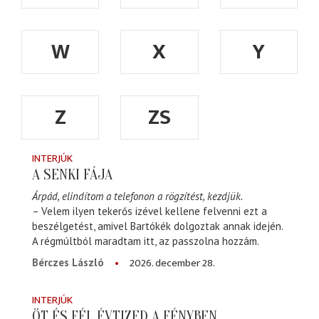
W
X
Y
Z
ZS
INTERJÚK
A SENKI FÁJA
Árpád, elindítom a telefonon a rögzítést, kezdjük.
– Velem ilyen tekerős izével kellene felvenni ezt a
beszélgetést, amivel Bartókék dolgoztak annak idején.
A régmúltból maradtam itt, az passzolna hozzám.
2026. december 28.
Bérczes László
INTERJÚK
ÖT ÉS FÉL ÉVTIZED A FÉNYBEN