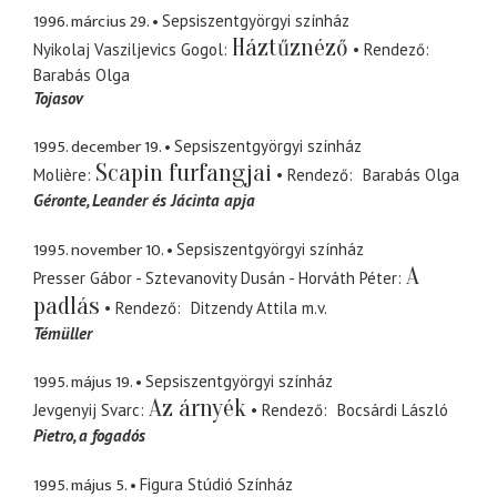
1996. március 29.
Sepsiszentgyörgyi színház
Háztűznéző
Nyikolaj Vasziljevics Gogol
Rendező
Barabás Olga
Tojasov
1995. december 19.
Sepsiszentgyörgyi színház
Scapin furfangjai
Molière
Rendező
Barabás Olga
Géronte
Leander és Jácinta apja
1995. november 10.
Sepsiszentgyörgyi színház
A
Presser Gábor - Sztevanovity Dusán - Horváth Péter
padlás
Rendező
Ditzendy Attila
m.v.
Témüller
1995. május 19.
Sepsiszentgyörgyi színház
Az árnyék
Jevgenyij Svarc
Rendező
Bocsárdi László
Pietro
a fogadós
1995. május 5.
Figura Stúdió Színház