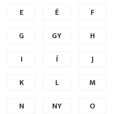
E
É
F
G
GY
H
I
Í
J
K
L
M
N
NY
O