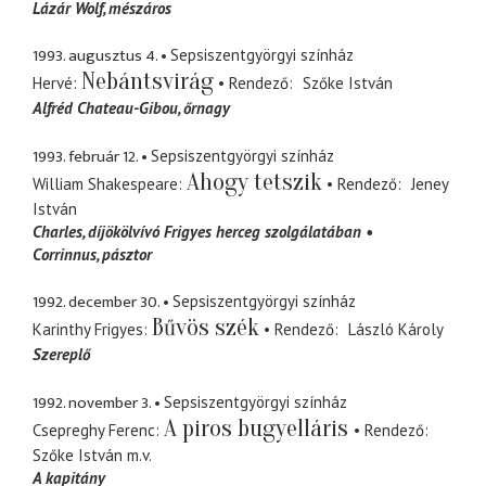
Lázár Wolf
mészáros
1993. augusztus 4.
Sepsiszentgyörgyi színház
Nebántsvirág
Hervé
Rendező
Szőke István
Alfréd Chateau-Gibou
őrnagy
1993. február 12.
Sepsiszentgyörgyi színház
Ahogy tetszik
William Shakespeare
Rendező
Jeney
István
Charles
díjökölvívó Frigyes herceg szolgálatában
Corrinnus
pásztor
1992. december 30.
Sepsiszentgyörgyi színház
Bűvös szék
Karinthy Frigyes
Rendező
László Károly
Szereplő
1992. november 3.
Sepsiszentgyörgyi színház
A piros bugyelláris
Csepreghy Ferenc
Rendező
Szőke István
m.v.
A kapitány