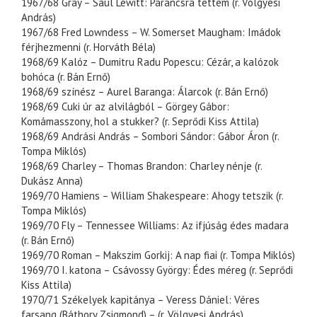
1967/68 Gray – Saul Lewitt: Parancsra tettem (r. Völgyesi
András)
1967/68 Fred Lowndess – W. Somerset Maugham: Imádok
férjhezmenni (r. Horváth Béla)
1968/69 Kalóz – Dumitru Radu Popescu: Cézár, a kalózok
bohóca (r. Bán Ernő)
1968/69 színész – Aurel Baranga: Álarcok (r. Bán Ernő)
1968/69 Cuki úr az alvilágból – Görgey Gábor:
Komámasszony, hol a stukker? (r. Seprődi Kiss Attila)
1968/69 Andrási András – Sombori Sándor: Gábor Áron (r.
Tompa Miklós)
1968/69 Charley – Thomas Brandon: Charley nénje (r.
Dukász Anna)
1969/70 Hamiens – William Shakespeare: Ahogy tetszik (r.
Tompa Miklós)
1969/70 Fly – Tennessee Williams: Az ifjúság édes madara
(r. Bán Ernő)
1969/70 Roman – Makszim Gorkij: A nap fiai (r. Tompa Miklós)
1969/70 I. katona – Csávossy György: Édes méreg (r. Seprődi
Kiss Attila)
1970/71 Székelyek kapitánya – Veress Dániel: Véres
farsang (Báthory Zsigmond) – (r. Völgyesi András)