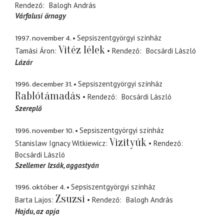
Rendező
Balogh András
Várfalusi őrnagy
1997. november 4.
Sepsiszentgyörgyi színház
Vitéz lélek
Tamási Áron
Rendező
Bocsárdi László
Lázár
1996. december 31.
Sepsiszentgyörgyi színház
Rablótámadás
Rendező
Bocsárdi László
Szereplő
1996. november 10.
Sepsiszentgyörgyi színház
Vizityúk
Stanislaw Ignacy Witkiewicz
Rendező
Bocsárdi László
Szellemer Izsák
aggastyán
1996. október 4.
Sepsiszentgyörgyi színház
Zsuzsi
Barta Lajos
Rendező
Balogh András
Hajdu
az apja