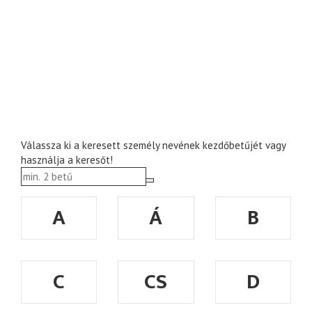
Válassza ki a keresett személy nevének kezdőbetűjét vagy
használja a keresőt!
A
Á
B
C
CS
D