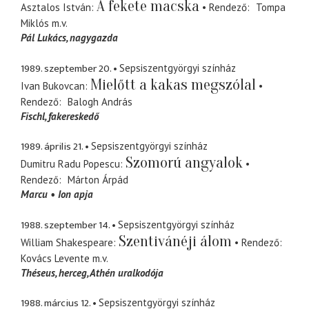
A fekete macska
Asztalos István
Rendező
Tompa
Miklós
m.v.
Pál Lukács
nagygazda
1989. szeptember 20.
Sepsiszentgyörgyi színház
Mielőtt a kakas megszólal
Ivan Bukovcan
Rendező
Balogh András
Fischl
fakereskedő
1989. április 21.
Sepsiszentgyörgyi színház
Szomorú angyalok
Dumitru Radu Popescu
Rendező
Márton Árpád
Marcu
Ion apja
1988. szeptember 14.
Sepsiszentgyörgyi színház
Szentivánéji álom
William Shakespeare
Rendező
Kovács Levente
m.v.
Théseus
herceg, Athén uralkodója
1988. március 12.
Sepsiszentgyörgyi színház