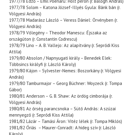
1977/78 Edző – Emil Poenaru: Holt peron (r. Balogh András)
1977/78 Solom – Katona József-Illyés Gyula: Bánk bán (r.
Völgyesi András)
1977/78 Madarász László – Veress Dániel: Örvényben (r.
Völgyesi András)
1978/79 Vőlegény – Theodor Manescu: Éjszaka az
országúton (r. Constantin Codrescu)
1978/79 Lino – A. B. Vallejo: Az alapítvány (r. Seprődi Kiss
Attila)
1979/80 Absolon / Napnyugati király – Benedek Elek:
Többsincs királyfi (r. László Károly)
1979/80 Kájon – Sylvester-Nemes: Boszorkány (r. Völgyesi
András)
1979/80 Tamburmajor – Georg Büchner: Woyzeck (r. Tompa
Gábor)
1980/81 Anderson – G. B. Shaw: Az ördög cimborája (r.
Völgyesi András)
1980/81 Az őrség parancsnoka – Sütő András: A szúzai
mennyegző (r. Seprődi Kiss Attila)
1981/82 Lázár – Tamási Áron: Vitéz lélek (r. Tompa Miklós)
1981/82 Óriás – Maurer-Conradt: A hideg szív (r. László
Károly)