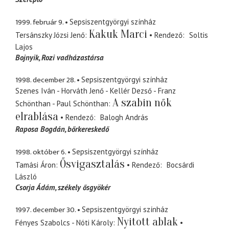
1999. február 9.
Sepsiszentgyörgyi színház
Kakuk Marci
Tersánszky Józsi Jenő
Rendező
Soltis
Lajos
Bojnyik
Rozi vadházastársa
1998. december 28.
Sepsiszentgyörgyi színház
Szenes Iván - Horváth Jenő - Kellér Dezső - Franz
A szabin nők
Schönthan - Paul Schönthan
elrablása
Rendező
Balogh András
Raposa Bogdán
bőrkereskedő
1998. október 6.
Sepsiszentgyörgyi színház
Ősvigasztalás
Tamási Áron
Rendező
Bocsárdi
László
Csorja Ádám
székely ősgyökér
1997. december 30.
Sepsiszentgyörgyi színház
Nyitott ablak
Fényes Szabolcs - Nóti Károly