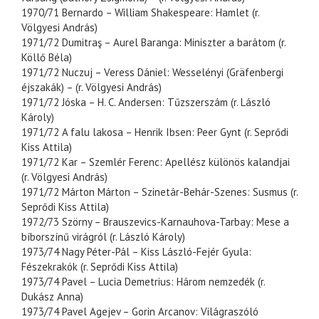
1970/71 Bernardo – William Shakespeare: Hamlet (r.
Völgyesi András)
1971/72 Dumitraş – Aurel Baranga: Miniszter a barátom (r.
Köllő Béla)
1971/72 Nuczuj – Veress Dániel: Wesselényi (Gräfenbergi
éjszakák) – (r. Völgyesi András)
1971/72 Jóska – H. C. Andersen: Tűzszerszám (r. László
Károly)
1971/72 A falu lakosa – Henrik Ibsen: Peer Gynt (r. Seprődi
Kiss Attila)
1971/72 Kar – Szemlér Ferenc: Apellész különös kalandjai
(r. Völgyesi András)
1971/72 Márton Márton – Szinetár-Behár-Szenes: Susmus (r.
Seprődi Kiss Attila)
1972/73 Szörny – Brauszevics-Karnauhova-Tarbay: Mese a
bíborszínű virágról (r. László Károly)
1973/74 Nagy Péter-Pál – Kiss László-Fejér Gyula:
Fészekrakók (r. Seprődi Kiss Attila)
1973/74 Pavel – Lucia Demetrius: Három nemzedék (r.
Dukász Anna)
1973/74 Pavel Agejev – Gorin Arcanov: Világraszóló