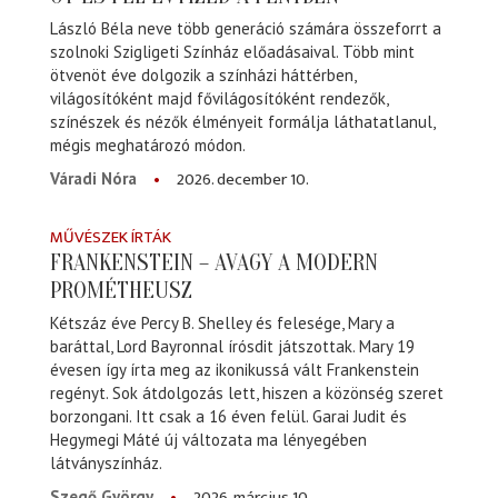
László Béla neve több generáció számára összeforrt a
szolnoki Szigligeti Színház előadásaival. Több mint
ötvenöt éve dolgozik a színházi háttérben,
világosítóként majd fővilágosítóként rendezők,
színészek és nézők élményeit formálja láthatatlanul,
mégis meghatározó módon.
2026. december 10.
Váradi Nóra
MŰVÉSZEK ÍRTÁK
FRANKENSTEIN – AVAGY A MODERN
PROMÉTHEUSZ
Kétszáz éve Percy B. Shelley és felesége, Mary a
baráttal, Lord Bayronnal írósdit játszottak. Mary 19
évesen így írta meg az ikonikussá vált Frankenstein
regényt. Sok átdolgozás lett, hiszen a közönség szeret
borzongani. Itt csak a 16 éven felül. Garai Judit és
Hegymegi Máté új változata ma lényegében
látványszínház.
2026. március 10.
Szegő György