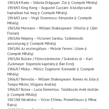
1963/64 Radu – Sidonia Drăguşan: Zizi (r. Czompók Mihály)
1964/65 King-Kong – Augustin Cuzzani: A középcsatár
hajnalban hal meg (r. Czompók Mihály)
1964/65 Lexi – Virgil Stoenescu: Kényeske (r. Czompók
Mihály)
1965/66 Montano – William Shakespeare: Othello (r. Călin
Florian)
1965/66 Neiperg – Victorien Sardou: Szókimondó
asszonyság (r. Czompók Mihály)
1965/66 Az esztergályos – Molnár Ferenc: Liliom (r.
Czompók Mihály)
1965/66 Bulcke / Főtörzsőrmester / Gránátos őr – Karl
Zuckmayer: Köpenicki kapitány (r. Bán Ernő)
1966/67 Miska – Móricz Zsigmond: Kismadár (r. Czompók
Mihály)
1966/67 Benvolio – William Shakespeare: Romeo és Júlia (r.
Tompa Miklós, Völgyesi András)
1966/67 Botea – Lucia Demetrius: Találkozás évek múltán
(r. Czompók Mihály)
1967/68 Héraklész – Victor Eftimiu: Prométheusz (r. Mihai
Raicu)