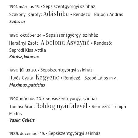
1991. március 13.
Sepsiszentgyörgyi színház
Adáshiba
Szakonyi Károly
Rendező
Balogh András
Szűcs úr
1990. október 24.
Sepsiszentgyörgyi színház
A bolond Ásvayné
Harsányi Zsolt
Rendező
Seprődi Kiss Attila
Kárász
körorvos
1990. július 20.
Sepsiszentgyörgyi színház
Kegyenc
Illyés Gyula
Rendező
Szabó Lajos
m.v.
Maximus
patricius
1990. március 20.
Sepsiszentgyörgyi színház
Boldog nyárfalevél
Tamási Áron
Rendező
Tompa
Miklós
Vaska Gellért
1989. december 19.
Sepsiszentgyörgyi színház