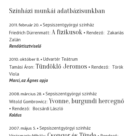
Színházi munkái adatbázisunkban
2011. február 20.
Sepsiszentgyörgyi színház
A fizikusok
Friedrich Dürrenmatt
Rendező
Zakariás
Zalán
Rendőrtisztviselő
2010. október 8.
Udvartér Teátrum
Tündöklő Jeromos
Tamási Áron
Rendező
Török
Viola
Marci
az Ágnes apja
2008. március 28.
Sepsiszentgyörgyi színház
Yvonne, burgundi hercegnő
Witold Gombrowicz
Rendező
Bocsárdi László
Koldus
2007. május 5.
Sepsiszentgyörgyi színház
Csongor és Tünde
Vörösmarty Mihály
Rendező