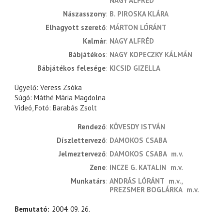
NAGY ALFRÉD
Nászasszony
B. PIROSKA KLÁRA
Elhagyott szerető
MÁRTON LÓRÁNT
Kalmár
NAGY ALFRÉD
Bábjátékos
NAGY KOPECZKY KÁLMÁN
Bábjátékos felesége
KICSID GIZELLA
Ügyelő: Veress Zsóka
Súgó: Máthé Mária Magdolna
Videó, Fotó: Barabás Zsolt
rendező
KÖVESDY ISTVÁN
díszlettervező
DAMOKOS CSABA
jelmeztervező
DAMOKOS CSABA
m.v.
zene
INCZE G. KATALIN
m.v.
munkatárs
ANDRÁS LÓRÁNT
m.v.
PREZSMER BOGLÁRKA
m.v.
Bemutató
2004. 09. 26.