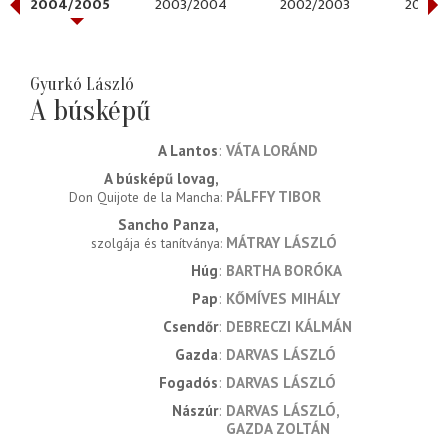
2004/2005
2003/2004
2002/2003
2001/
Gyurkó László
A búsképű
A Lantos
VÁTA LORÁND
A búsképű lovag
PÁLFFY TIBOR
Don Quijote de la Mancha
Sancho Panza
MÁTRAY LÁSZLÓ
szolgája és tanítványa
Húg
BARTHA BORÓKA
Pap
KŐMÍVES MIHÁLY
Csendőr
DEBRECZI KÁLMÁN
Gazda
DARVAS LÁSZLÓ
Fogadós
DARVAS LÁSZLÓ
Nászúr
DARVAS LÁSZLÓ
GAZDA ZOLTÁN