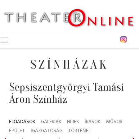
Toggle main menu visibility
SZÍNHÁZAK
Sepsiszentgyörgyi Tamási
Áron Színház
ELŐADÁSOK
GALÉRIÁK
HÍREK
ÍRÁSOK
MŰSOR
ÉPÜLET
IGAZGATÓSÁG
TÖRTÉNET