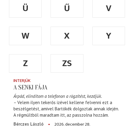
Ü
Ű
V
W
X
Y
Z
ZS
INTERJÚK
A SENKI FÁJA
Árpád, elindítom a telefonon a rögzítést, kezdjük.
– Velem ilyen tekerős izével kellene felvenni ezt a
beszélgetést, amivel Bartókék dolgoztak annak idején.
A régmúltból maradtam itt, az passzolna hozzám.
2026. december 28.
Bérczes László