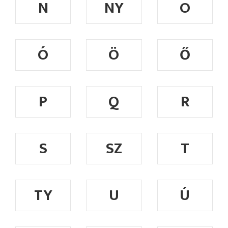
N
NY
O
Ó
Ö
Ő
P
Q
R
S
SZ
T
TY
U
Ú