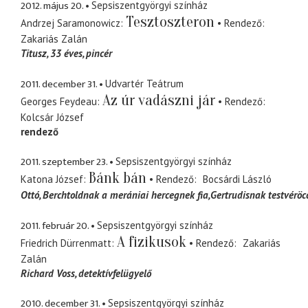
2012. május 20.
Sepsiszentgyörgyi színház
Tesztoszteron
Andrzej Saramonowicz
Rendező
Zakariás Zalán
Titusz
33 éves, pincér
2011. december 31.
Udvartér Teátrum
Az úr vadászni jár
Georges Feydeau
Rendező
Kolcsár József
rendező
2011. szeptember 23.
Sepsiszentgyörgyi színház
Bánk bán
Katona József
Rendező
Bocsárdi László
Ottó
Berchtoldnak a merániai hercegnek fia,Gertrudisnak testvéröc
2011. február 20.
Sepsiszentgyörgyi színház
A fizikusok
Friedrich Dürrenmatt
Rendező
Zakariás
Zalán
Richard Voss
detektívfelügyelő
2010. december 31.
Sepsiszentgyörgyi színház