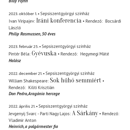
Billy Flynn
2023. október 1.
Sepsiszentgyörgyi színház
Iráni konferencia
Ivan Viripajev
Rendező
Bocsárdi
László
Philip Rasmussen, 50 éves
2023. február 25.
Sepsiszentgyörgyi színház
Gyévuska
Pintér Béla
Rendező
Hegymegi Máté
Halász
2022. december 21.
Sepsiszentgyörgyi színház
Sok hűhó semmiért
William Shakespeare
Rendező
Kiliti Krisztián
Don Pedro
Aragónia hercege
2022. április 21.
Sepsiszentgyörgyi színház
A Sárkány
Jevgenyij Svarc - Parti Nagy Lajos
Rendező
Vladimir Anton
Heinrich
a polgármester fia