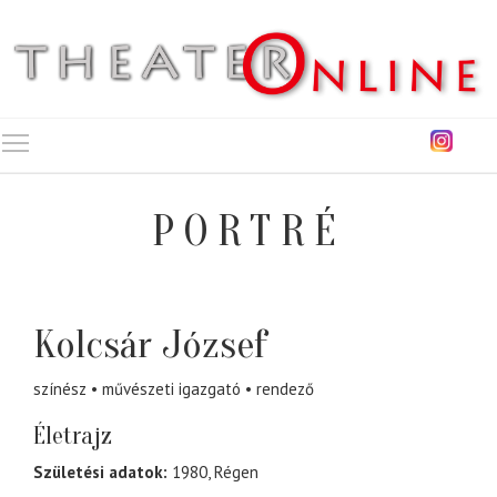
Toggle main menu visibility
PORTRÉ
Kolcsár József
színész
művészeti igazgató
rendező
Életrajz
Születési adatok:
1980, Régen