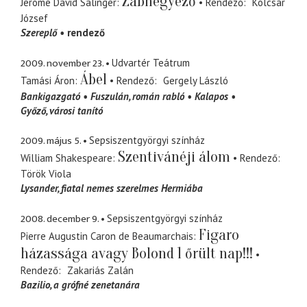
Zabhegyező
Jerome David Salinger
Rendező
Kolcsár
József
Szereplő
rendező
2009. november 23.
Udvartér Teátrum
Ábel
Tamási Áron
Rendező
Gergely László
Bankigazgató
Fuszulán
román rabló
Kalapos
Győző
városi tanító
2009. május 5.
Sepsiszentgyörgyi színház
Szentivánéji álom
William Shakespeare
Rendező
Török Viola
Lysander
fiatal nemes szerelmes Hermiába
2008. december 9.
Sepsiszentgyörgyi színház
Figaro
Pierre Augustin Caron de Beaumarchais
házassága avagy Bolond 1 őrült nap!!!
Rendező
Zakariás Zalán
Bazilio
a grófné zenetanára