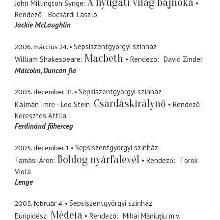
A nyugati világ bajnoka
John Millington Synge
Rendező
Bocsárdi László
Jackie McLaughlin
2006. március 24.
Sepsiszentgyörgyi színház
Macbeth
William Shakespeare
Rendező
David Zinder
Malcolm
Duncan fia
2005. december 31.
Sepsiszentgyörgyi színház
Csárdáskirálynő
Kálmán Imre - Leo Stein
Rendező
Keresztes Attila
Ferdinánd fõherceg
2005. december 1.
Sepsiszentgyörgyi színház
Boldog nyárfalevél
Tamási Áron
Rendező
Török
Viola
Lenge
2005. február 4.
Sepsiszentgyörgyi színház
Médeia
Euripidész
Rendező
Mihai Măniuțiu
m.v.