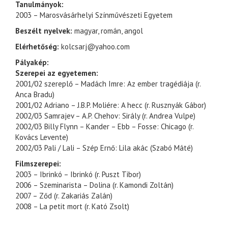
Tanulmányok:
2003 – Marosvásárhelyi Színművészeti Egyetem
Beszélt nyelvek:
magyar, román, angol
Elérhetőség:
kolcsarj@yahoo.com
Pályakép:
Szerepei az egyetemen:
2001/02 szereplő – Madách Imre: Az ember tragédiája (r.
Anca Bradu)
2001/02 Adriano – J.B.P. Moliére: A hecc (r. Rusznyák Gábor)
2002/03 Samrajev – A.P. Chehov: Sirály (r. Andrea Vulpe)
2002/03 Billy Flynn – Kander – Ebb – Fosse: Chicago (r.
Kovács Levente)
2002/03 Pali / Lali – Szép Ernő: Lila akác (Szabó Máté)
Filmszerepei:
2003 – Ibrinkó – Ibrinkó (r. Puszt Tibor)
2006 – Szeminarista – Dolina (r. Kamondi Zoltán)
2007 – Ződ (r. Zakariás Zalán)
2008 – La petit mort (r. Kató Zsolt)