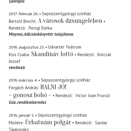
Szerepló
2017. február 26.
Sepsiszentgyörgyi színház
A városok dzsungelében
Bertolt Brecht
Rendező
Porogi Dorka
Maynes
kölcsönkönyvtár tulajdonos
2016. augusztus 25.
Udvartér Teátrum
Skandináv lottó
Kiss Csaba
Rendező
Kolcsár
József
rendező
2016. március 4.
Sepsiszentgyörgyi színház
HALNI JÓ!
Forgách András
– gonosz bohó –
Rendező
Victor Ioan Frunză
Gáz
rendőralezredes
2016. január 5.
Sepsiszentgyörgyi színház
Úrhatnám polgár
Molière
Rendező
Sardar
Tagirovsky