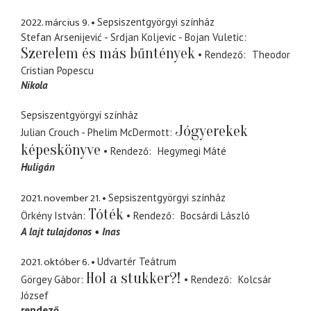
2022. március 9.
Sepsiszentgyörgyi színház
Stefan Arsenijević - Srdjan Koljevic - Bojan Vuletic
Szerelem és más bűntények
Rendező
Theodor
Cristian Popescu
Nikola
Sepsiszentgyörgyi színház
Jógyerekek
Julian Crouch - Phelim McDermott
képeskönyve
Rendező
Hegymegi Máté
Huligán
2021. november 21.
Sepsiszentgyörgyi színház
Tóték
Örkény István
Rendező
Bocsárdi László
A lajt tulajdonos
Inas
2021. október 6.
Udvartér Teátrum
Hol a stukker?!
Görgey Gábor
Rendező
Kolcsár
József
rendező