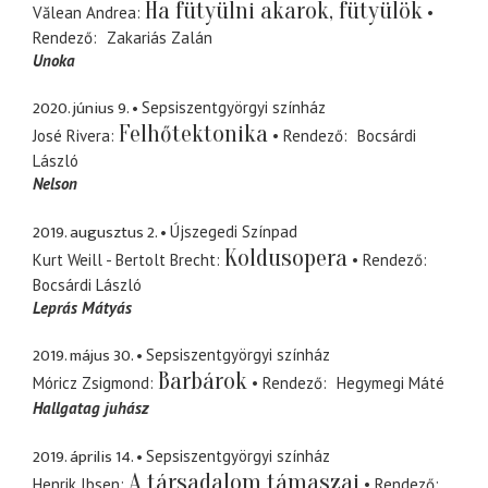
Ha fütyülni akarok, fütyülök
Vălean Andrea
Rendező
Zakariás Zalán
Unoka
2020. június 9.
Sepsiszentgyörgyi színház
Felhőtektonika
José Rivera
Rendező
Bocsárdi
László
Nelson
2019. augusztus 2.
Újszegedi Színpad
Koldusopera
Kurt Weill - Bertolt Brecht
Rendező
Bocsárdi László
Leprás Mátyás
2019. május 30.
Sepsiszentgyörgyi színház
Barbárok
Móricz Zsigmond
Rendező
Hegymegi Máté
Hallgatag juhász
2019. április 14.
Sepsiszentgyörgyi színház
A társadalom támaszai
Henrik Ibsen
Rendező