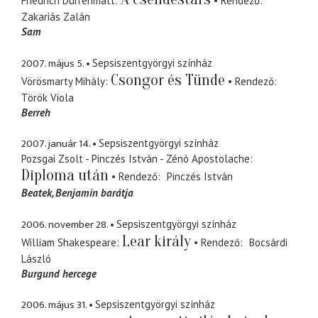
Friedrich Dürrenmatt
Rendező
Zakariás Zalán
Sam
2007. május 5.
Sepsiszentgyörgyi színház
Csongor és Tünde
Vörösmarty Mihály
Rendező
Török Viola
Berreh
2007. január 14.
Sepsiszentgyörgyi színház
Pozsgai Zsolt - Pinczés István - Zénó Apostolache
Diploma után
Rendező
Pinczés István
Beatek, Benjamin barátja
2006. november 28.
Sepsiszentgyörgyi színház
Lear király
William Shakespeare
Rendező
Bocsárdi
László
Burgund hercege
2006. május 31.
Sepsiszentgyörgyi színház