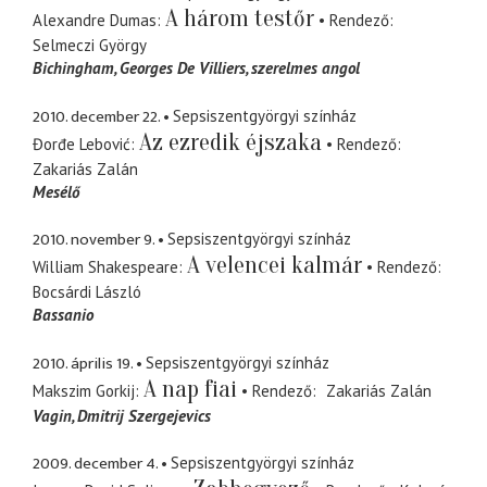
A három testőr
Alexandre Dumas
Rendező
Selmeczi György
Bichingham
Georges De Villiers, szerelmes angol
2010. december 22.
Sepsiszentgyörgyi színház
Az ezredik éjszaka
Đorđe Lebović
Rendező
Zakariás Zalán
Mesélő
2010. november 9.
Sepsiszentgyörgyi színház
A velencei kalmár
William Shakespeare
Rendező
Bocsárdi László
Bassanio
2010. április 19.
Sepsiszentgyörgyi színház
A nap fiai
Makszim Gorkij
Rendező
Zakariás Zalán
Vagin
Dmitrij Szergejevics
2009. december 4.
Sepsiszentgyörgyi színház