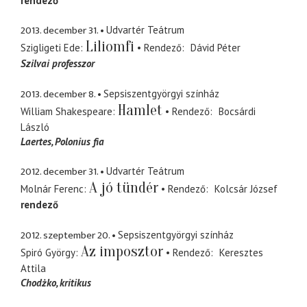
rendező
2013. december 31.
Udvartér Teátrum
Liliomfi
Szigligeti Ede
Rendező
Dávid Péter
Szilvai professzor
2013. december 8.
Sepsiszentgyörgyi színház
Hamlet
William Shakespeare
Rendező
Bocsárdi
László
Laertes
Polonius fia
2012. december 31.
Udvartér Teátrum
A jó tündér
Molnár Ferenc
Rendező
Kolcsár József
rendező
2012. szeptember 20.
Sepsiszentgyörgyi színház
Az imposztor
Spiró György
Rendező
Keresztes
Attila
Chodżko
kritikus