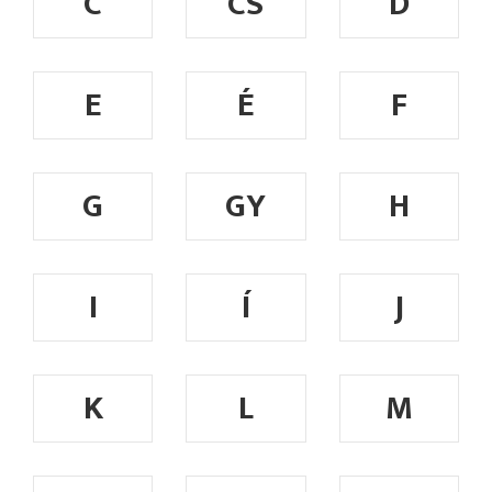
C
CS
D
E
É
F
G
GY
H
I
Í
J
K
L
M