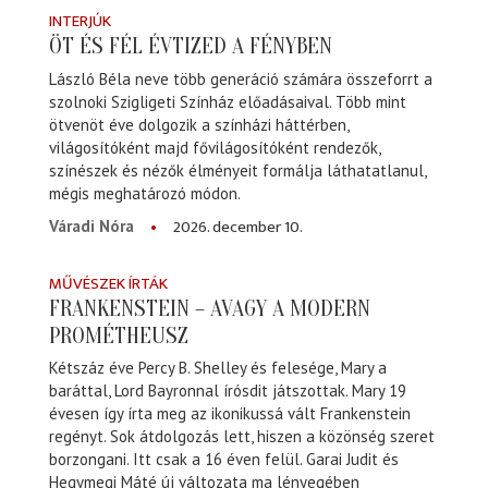
INTERJÚK
ÖT ÉS FÉL ÉVTIZED A FÉNYBEN
László Béla neve több generáció számára összeforrt a
szolnoki Szigligeti Színház előadásaival. Több mint
ötvenöt éve dolgozik a színházi háttérben,
világosítóként majd fővilágosítóként rendezők,
színészek és nézők élményeit formálja láthatatlanul,
mégis meghatározó módon.
2026. december 10.
Váradi Nóra
MŰVÉSZEK ÍRTÁK
FRANKENSTEIN – AVAGY A MODERN
PROMÉTHEUSZ
Kétszáz éve Percy B. Shelley és felesége, Mary a
baráttal, Lord Bayronnal írósdit játszottak. Mary 19
évesen így írta meg az ikonikussá vált Frankenstein
regényt. Sok átdolgozás lett, hiszen a közönség szeret
borzongani. Itt csak a 16 éven felül. Garai Judit és
Hegymegi Máté új változata ma lényegében