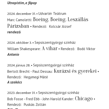
Utnapistim
a főpap
2024. december 31.
Udvartér Teátrum
Boeing. Boeing. Leszállás
Marc Camoletti
Párizsban
Rendező
Kolcsár József
rendező
2024. október 3.
Sepsiszentgyörgyi színház
A vihar
William Shakespeare
Rendező
Bodó Viktor
Antonio
2024. június 28.
Sepsiszentgyörgyi színház
Kurázsi és gyerekei
Bertolt Brecht - Paul Dessau
Rendező
Hegymegi Máté
A szakács
2023. december 31.
Sepsiszentgyörgyi színház
Chicago
Bob Fosse - Fred Ebb - John Harold Kander
Rendező
Puskás Zoltán