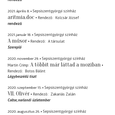
2021. április 8.
Sepsiszentgyörgyi színház
aritmia.doc
Rendező
Kolcsár József
rendező
2021. január 18.
Sepsiszentgyörgyi színház
A műsor
Rendező
A társulat
Szereplő
2020. november 29.
Sepsiszentgyörgyi színház
A többit már láttad a moziban
Martin Crimp
Rendező
Botos Bálint
Lágybeszédű tiszt
2020. szeptember 15.
Sepsiszentgyörgyi színház
VII. Olivér
Rendező
Zakariás Zalán
Coltor
norlandi üzletember
2020. augusztus 26.
Sepsiszentgyörgyi színház