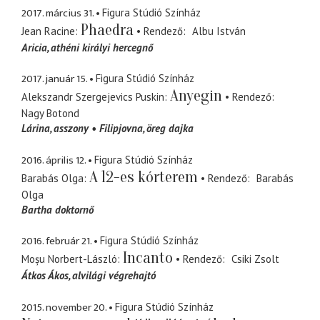
2017. március 31.
Figura Stúdió Színház
Phaedra
Jean Racine
Rendező
Albu István
Aricia
athéni királyi hercegnő
2017. január 15.
Figura Stúdió Színház
Anyegin
Alekszandr Szergejevics Puskin
Rendező
Nagy Botond
Lárina
asszony
Filipjovna
öreg dajka
2016. április 12.
Figura Stúdió Színház
A 12-es kórterem
Barabás Olga
Rendező
Barabás
Olga
Bartha doktornő
2016. február 21.
Figura Stúdió Színház
Incanto
Moșu Norbert-László
Rendező
Csiki Zsolt
Átkos Ákos
alvilági végrehajtó
2015. november 20.
Figura Stúdió Színház