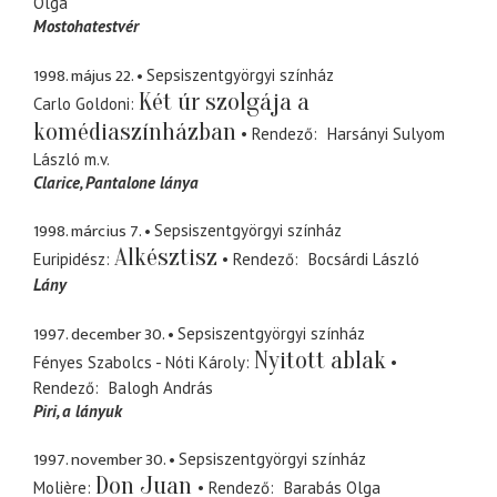
Olga
Mostohatestvér
1998. május 22.
Sepsiszentgyörgyi színház
Két úr szolgája a
Carlo Goldoni
komédiaszínházban
Rendező
Harsányi Sulyom
László
m.v.
Clarice
Pantalone lánya
1998. március 7.
Sepsiszentgyörgyi színház
Alkésztisz
Euripidész
Rendező
Bocsárdi László
Lány
1997. december 30.
Sepsiszentgyörgyi színház
Nyitott ablak
Fényes Szabolcs - Nóti Károly
Rendező
Balogh András
Piri
a lányuk
1997. november 30.
Sepsiszentgyörgyi színház
Don Juan
Molière
Rendező
Barabás Olga