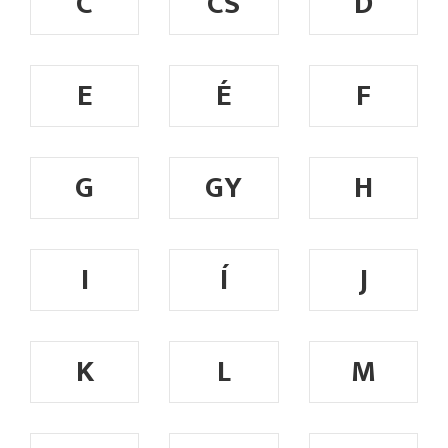
C
CS
D
E
É
F
G
GY
H
I
Í
J
K
L
M