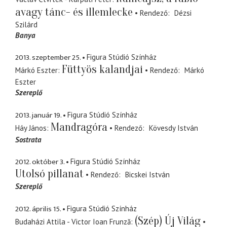
avagy tánc- és illemlecke
Rendező
Dézsi
Szilárd
Banya
2013. szeptember 25.
Figura Stúdió Színház
Füttyös kalandjai
Márkó Eszter
Rendező
Márkó
Eszter
Szereplő
2013. január 19.
Figura Stúdió Színház
Mandragóra
Háy János
Rendező
Kövesdy István
Sostrata
2012. október 3.
Figura Stúdió Színház
Utolsó pillanat
Rendező
Bicskei István
Szereplő
2012. április 15.
Figura Stúdió Színház
(Szép) Új Világ
Budaházi Attila - Victor Ioan Frunză