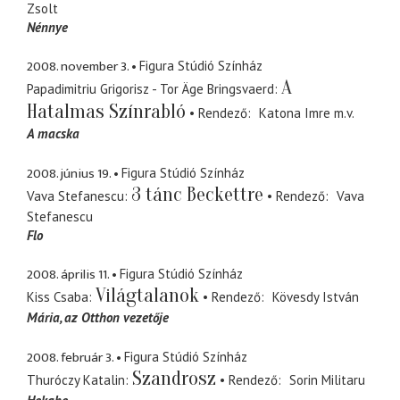
Zsolt
Nénnye
2008. november 3.
Figura Stúdió Színház
A
Papadimitriu Grigorisz - Tor Äge Bringsvaerd
Hatalmas Színrabló
Rendező
Katona Imre
m.v.
A macska
2008. június 19.
Figura Stúdió Színház
3 tánc Beckettre
Vava Stefanescu
Rendező
Vava
Stefanescu
Flo
2008. április 11.
Figura Stúdió Színház
Világtalanok
Kiss Csaba
Rendező
Kövesdy István
Mária
az Otthon vezetője
2008. február 3.
Figura Stúdió Színház
Szandrosz
Thuróczy Katalin
Rendező
Sorin Militaru