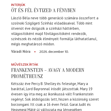
INTERJÚK
ÖT ÉS FÉL ÉVTIZED A FÉNYBEN
László Béla neve több generáció számára összeforrt a
szolnoki Szigligeti Színház előadásaival. Több mint
ötvenöt éve dolgozik a színházi háttérben,
világosítóként majd fővilágosítóként rendezők,
színészek és nézők élményeit formálja láthatatlanul,
mégis meghatározó módon.
2026. december 10.
Váradi Nóra
MŰVÉSZEK ÍRTÁK
FRANKENSTEIN – AVAGY A MODERN
PROMÉTHEUSZ
Kétszáz éve Percy B. Shelley és felesége, Mary a
baráttal, Lord Bayronnal írósdit játszottak. Mary 19
évesen így írta meg az ikonikussá vált Frankenstein
regényt. Sok átdolgozás lett, hiszen a közönség szeret
borzongani. Itt csak a 16 éven felül. Garai Judit és
Hegymegi Máté új változata ma lényegében