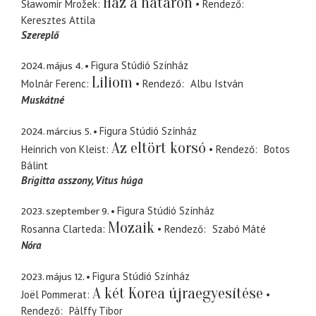
Ház a határon
Sławomir Mrožek
Rendező
Keresztes Attila
Szereplő
2024. május 4.
Figura Stúdió Színház
Liliom
Molnár Ferenc
Rendező
Albu István
Muskátné
2024. március 5.
Figura Stúdió Színház
Az eltört korsó
Heinrich von Kleist
Rendező
Botos
Bálint
Brigitta asszony
Vitus húga
2023. szeptember 9.
Figura Stúdió Színház
Mozaik
Rosanna Clarteda
Rendező
Szabó Máté
Nóra
2023. május 12.
Figura Stúdió Színház
A két Korea újraegyesítése
Joël Pommerat
Rendező
Pálffy Tibor