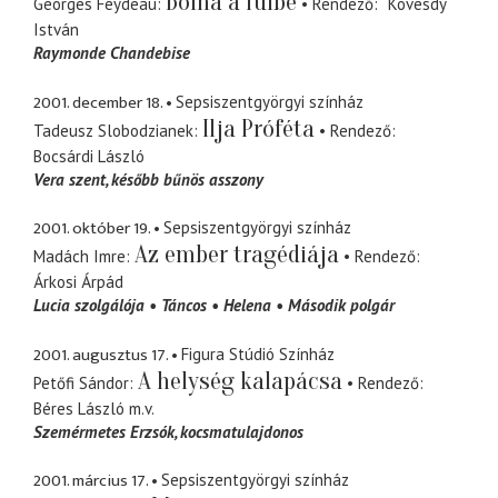
Bolha a fülbe
Georges Feydeau
Rendező
Kövesdy
István
Raymonde Chandebise
2001. december 18.
Sepsiszentgyörgyi színház
Ilja Próféta
Tadeusz Slobodzianek
Rendező
Bocsárdi László
Vera szent
később bűnös asszony
2001. október 19.
Sepsiszentgyörgyi színház
Az ember tragédiája
Madách Imre
Rendező
Árkosi Árpád
Lucia szolgálója
Táncos
Helena
Második polgár
2001. augusztus 17.
Figura Stúdió Színház
A helység kalapácsa
Petőfi Sándor
Rendező
Béres László
m.v.
Szemérmetes Erzsók
kocsmatulajdonos
2001. március 17.
Sepsiszentgyörgyi színház