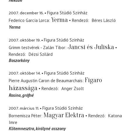
Hekabe
2007. december 16.
Figura Stúdió Színház
Yerma
Federico García Lorca
Rendező
Béres László
Yerma
2007. október 19.
Figura Stúdió Színház
Jancsi és Juliska
Grimm testvérek - Zalán Tibor
Rendező
Dézsi Szilárd
Boszorkány
2007. október 14.
Figura Stúdió Színház
Figaro
Pierre Augustin Caron de Beaumarchais
házassága
Rendező
Anger Zsolt
Rosina
grófné
2007. március 11.
Figura Stúdió Színház
Magyar Elektra
Bornemisza Péter
Rendező
Katona
Imre
Klitemnesztra
királyné asszony