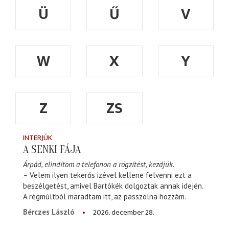
Ü
Ű
V
W
X
Y
Z
ZS
INTERJÚK
A SENKI FÁJA
Árpád, elindítom a telefonon a rögzítést, kezdjük.
– Velem ilyen tekerős izével kellene felvenni ezt a
beszélgetést, amivel Bartókék dolgoztak annak idején.
A régmúltból maradtam itt, az passzolna hozzám.
2026. december 28.
Bérczes László