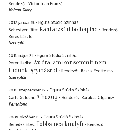
Rendező
Victor Ioan Frunză
Helena Glory
2012. január 13.
Figura Stúdió Színház
Kantarzsíni bolhapiac
Sebestyén Rita
Rendező
Béres László
Szereplő
2011. május 21.
Figura Stúdió Színház
Az óra, amikor semmit nem
Peter Hadke
tudunk egymásról
Rendező
Bozsik Yvette
m.v.
Szereplők
2010. szeptember 19.
Figura Stúdió Színház
A hazug
Carlo Goldoni
Rendező
Barabás Olga
m.v.
Pantalone
2009. október 15.
Figura Stúdió Színház
Többsincs királyfi
Benedek Elek
Rendező