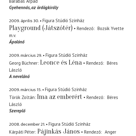
Barabás Árpád
Gyehennás
az ördögkirály
2009. április 30.
Figura Stúdió Színház
Playground (Játszótér)
Rendező
Bozsik Yvette
m.v.
Ápolónő
2009. március 29.
Figura Stúdió Színház
Leonce és Léna
Georg Büchner
Rendező
Béres
László
A nevelőnő
2009. március 15.
Figura Stúdió Színház
Ima az emberért
Török Zoltán
Rendező
Béres
László
Szereplő
2008. december 21.
Figura Stúdió Színház
Pájinkás János
Kárpáti Péter
Rendező
Anger