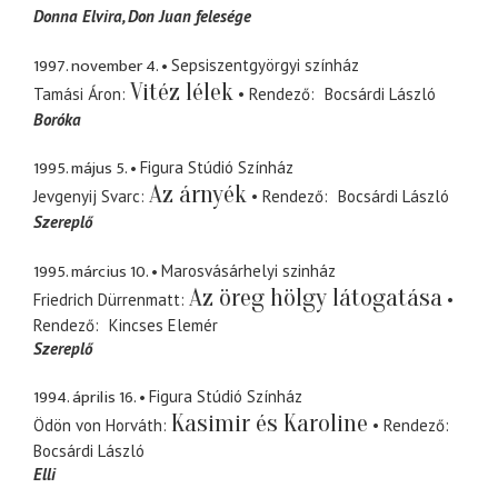
Donna Elvira
Don Juan felesége
1997. november 4.
Sepsiszentgyörgyi színház
Vitéz lélek
Tamási Áron
Rendező
Bocsárdi László
Boróka
1995. május 5.
Figura Stúdió Színház
Az árnyék
Jevgenyij Svarc
Rendező
Bocsárdi László
Szereplő
1995. március 10.
Marosvásárhelyi szinház
Az öreg hölgy látogatása
Friedrich Dürrenmatt
Rendező
Kincses Elemér
Szereplő
1994. április 16.
Figura Stúdió Színház
Kasimir és Karoline
Ödön von Horváth
Rendező
Bocsárdi László
Elli