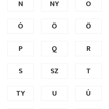
N
NY
O
Ó
Ö
Ő
P
Q
R
S
SZ
T
TY
U
Ú