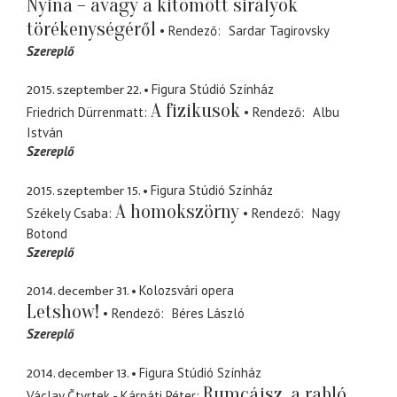
Nyina – avagy a kitömött sirályok
törékenységéről
Rendező
Sardar Tagirovsky
Szereplő
2015. szeptember 22.
Figura Stúdió Színház
A fizikusok
Friedrich Dürrenmatt
Rendező
Albu
István
Szereplő
2015. szeptember 15.
Figura Stúdió Színház
A homokszörny
Székely Csaba
Rendező
Nagy
Botond
Szereplő
2014. december 31.
Kolozsvári opera
Letshow!
Rendező
Béres László
Szereplő
2014. december 13.
Figura Stúdió Színház
Rumcájsz, a rabló
Václav Čtvrtek - Kárpáti Péter