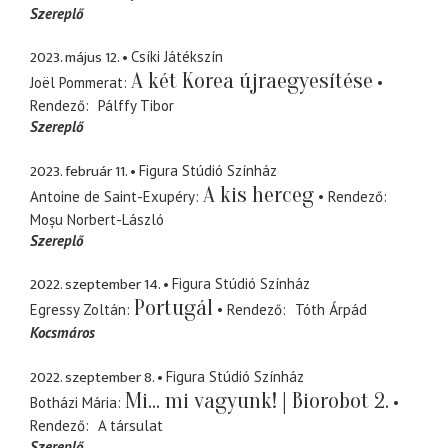
Szereplő
2023. május 12.
Csíki Játékszín
A két Korea újraegyesítése
Joël Pommerat
Rendező
Pálffy Tibor
Szereplő
2023. február 11.
Figura Stúdió Színház
A kis herceg
Antoine de Saint-Exupéry
Rendező
Moșu Norbert-László
Szereplő
2022. szeptember 14.
Figura Stúdió Színház
Portugál
Egressy Zoltán
Rendező
Tóth Árpád
Kocsmáros
2022. szeptember 8.
Figura Stúdió Színház
Mi... mi vagyunk! | Biorobot 2.
Botházi Mária
Rendező
A társulat
Szereplő