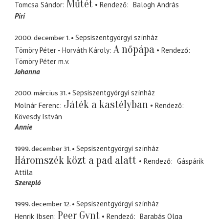
Műtét
Tomcsa Sándor
Rendező
Balogh András
Piri
2000. december 1.
Sepsiszentgyörgyi színház
A nőpápa
Tömöry Péter - Horváth Károly
Rendező
Tömöry Péter
m.v.
Johanna
2000. március 31.
Sepsiszentgyörgyi színház
Játék a kastélyban
Molnár Ferenc
Rendező
Kövesdy István
Annie
1999. december 31.
Sepsiszentgyörgyi színház
Háromszék közt a pad alatt
Rendező
Gáspárik
Attila
Szerepló
1999. december 12.
Sepsiszentgyörgyi színház
Peer Gynt
Henrik Ibsen
Rendező
Barabás Olga