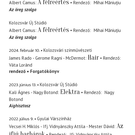
A félreértés
Albert Camus
Rendező
Mihai Măniuțiu
Az öreg szolga
Kolozsvár Új Stúdió
A félreértés
Albert Camus
Rendező
Mihai Măniuțiu
Az öreg szolga
2024. február 10.
Kolozsvári színművészeti
Hair
James Rado - Gerome Ragni - McDermot
Rendező
Váta Loránd
rendező
Forgatókönyv
2023. június 13.
Kolozsvár Új Stúdió
Elektra
Kali Ágnes - Nagy Botond
Rendező
Nagy
Botond
Aighisztosz
2022. július 9.
Gyulai Várszínház
Az
Vecsei H. Miklós - Ifj. Vidnyánszky Attila - Mester Dávid
ifjú barbárok
Rendező
Ifj. Vidnyánszky Attila