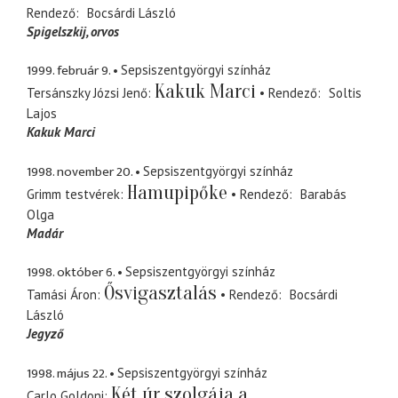
Rendező
Bocsárdi László
Spigelszkij
orvos
1999. február 9.
Sepsiszentgyörgyi színház
Kakuk Marci
Tersánszky Józsi Jenő
Rendező
Soltis
Lajos
Kakuk Marci
1998. november 20.
Sepsiszentgyörgyi színház
Hamupipőke
Grimm testvérek
Rendező
Barabás
Olga
Madár
1998. október 6.
Sepsiszentgyörgyi színház
Ősvigasztalás
Tamási Áron
Rendező
Bocsárdi
László
Jegyző
1998. május 22.
Sepsiszentgyörgyi színház
Két úr szolgája a
Carlo Goldoni