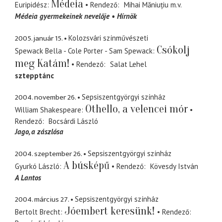
Médeia
Euripidész
Rendező
Mihai Măniuțiu
m.v.
Médeia gyermekeinek nevelője
Hírnök
2005. január 15.
Kolozsvári színművészeti
Csókolj
Spewack Bella - Cole Porter - Sam Spewack
meg Katám!
Rendező
Salat Lehel
sztepptánc
2004. november 26.
Sepsiszentgyörgyi színház
Othello, a velencei mór
William Shakespeare
Rendező
Bocsárdi László
Jago
a zászlósa
2004. szeptember 26.
Sepsiszentgyörgyi színház
A búsképű
Gyurkó László
Rendező
Kövesdy István
A Lantos
2004. március 27.
Sepsiszentgyörgyi színház
Jóembert keresünk!
Bertolt Brecht
Rendező