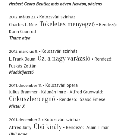
Herbert Georg Beutler, más néven Newton
páciens
2012. május 23.
Kolozsvári színház
Tökéletes menyegző
Charles L. Mee
Rendező
Karin Coonrod
Thane atya
2012. március 9.
Kolozsvári színház
Óz, a nagy varázsló
L. Frank Baum
Rendező
Puskás Zoltán
Madárijesztő
2011. december 11.
Kolozsvári opera
Julius Brammer - Kálmán Imre - Alfred Grünwald
Cirkuszhercegnő
Rendező
Szabó Emese
Mister X
2011. december 2.
Kolozsvári színház
Übü király
Alfred Jarry
Rendező
Alain Timar
Übü papa