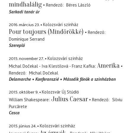
mindhalálig
Rendező
Béres László
Sarkadi tanár úr
2016. március 23.
Kolozsvári színház
Pour toujours (Mindörökké)
Rendező
Dominique Serrand
Szereplő
2015. november 27.
Kolozsvári színház
Amerika
Michal Dočekal - Iva Klestilová - Franz Kafka
Rendező
Michal Dočekal
Delamarche
Konferanszié
Második főnök a színházban
2015. október 9.
Kolozsvár Új Stúdió
Julius Caesar
William Shakespeare
Rendező
Silviu
Purcărete
Casca
2015. június 24.
Kolozsvári színház
Az árnyék