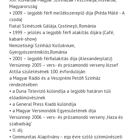
Magyarország
• 2009 – legjobb férfi mellékszereplő díja (Préda Máté - A
csoda)
Fiatal Színészek Gálája, Costineşti, Románia
• 1999 – jelölés a legjobb férfi alakítás díjára (Café,
kabaré-show)
Nemzetiségi Színházi Kollokvium,
Gyergyószentmiklós,Románia
• 2001 – legjobb férfialakítás díja (Alexanderplatz)
Versünnep 2005 – vers- és prózamondó verseny József
Attila születésének 100. évfordulóján
a Magyar Rádió és a Veszprémi Petőfi Színház
rendezésében
• a Duna Televízió különdíja a legjobb határon túli
előadóművésznek
• a General Press Kiadó különdíja
• a Magyar Versmondók Egyesületének díja
Versünnep 2006 – vers- és prózamondó verseny „Haza és
szabadság”
• II. díj
• Communitas Alapítvány – egy évre szóló színművészeti