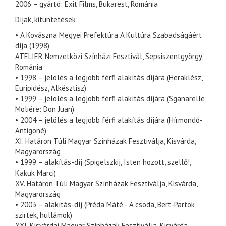
2006 – gyártó: Exit Films, Bukarest, Románia
Díjak, kitüntetések:
• A Kovászna Megyei Prefektúra A Kultúra Szabadságáért
díja (1998)
ATELIER Nemzetközi Színházi Fesztivál, Sepsiszentgyörgy,
Románia
• 1998 – jelölés a legjobb férfi alakítás díjára (Heraklész,
Euripidész, Alkésztisz)
• 1999 – jelölés a legjobb férfi alakítás díjára (Sganarelle,
Moliére: Don Juan)
• 2004 – jelölés a legjobb férfi alakítás díjára (Hírmondó-
Antigoné)
XI. Határon Túli Magyar Színházak Fesztiválja, Kisvárda,
Magyarország
• 1999 – alakítás-díj (Spigelszkij, Isten hozott, szellő!,
Kakuk Marci)
XV. Határon Túli Magyar Színházak Fesztiválja, Kisvárda,
Magyarország
• 2003 – alakítás-díj (Préda Máté - A csoda, Bert-Partok,
szirtek, hullámok)
XXI. Kisvárdai Magyar Színházak Fesztiválja, Kisvárda,