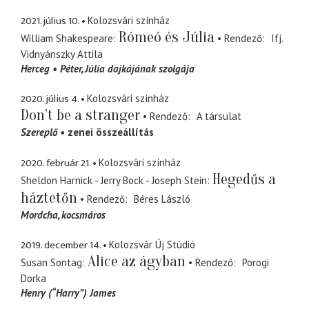
2021. július 10.
Kolozsvári színház
Rómeó és Júlia
William Shakespeare
Rendező
Ifj.
Vidnyánszky Attila
Herceg
Péter
Júlia dajkájának szolgája
2020. július 4.
Kolozsvári színház
Don’t be a stranger
Rendező
A társulat
Szereplő
zenei összeállítás
2020. február 21.
Kolozsvári színház
Hegedűs a
Sheldon Harnick - Jerry Bock - Joseph Stein
háztetőn
Rendező
Béres László
Mordcha
kocsmáros
2019. december 14.
Kolozsvár Új Stúdió
Alice az ágyban
Susan Sontag
Rendező
Porogi
Dorka
Henry (“Harry”) James