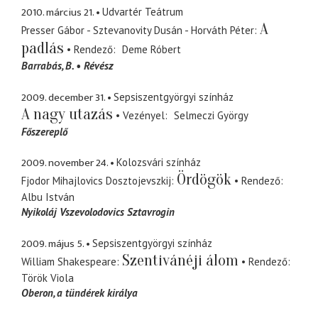
2010. március 21.
Udvartér Teátrum
A
Presser Gábor - Sztevanovity Dusán - Horváth Péter
padlás
Rendező
Deme Róbert
Barrabás, B.
Révész
2009. december 31.
Sepsiszentgyörgyi színház
A nagy utazás
Vezényel
Selmeczi György
Főszereplő
2009. november 24.
Kolozsvári színház
Ördögök
Fjodor Mihajlovics Dosztojevszkij
Rendező
Albu István
Nyikoláj Vszevolodovics Sztavrogin
2009. május 5.
Sepsiszentgyörgyi színház
Szentivánéji álom
William Shakespeare
Rendező
Török Viola
Oberon
a tündérek királya