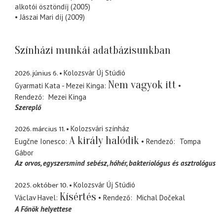
alkotói ösztöndíj (2005)
• Jászai Mari díj (2009)
Színházi munkái adatbázisunkban
2026. június 6.
Kolozsvár Új Stúdió
Nem vagyok itt
Gyarmati Kata - Mezei Kinga
Rendező
Mezei Kinga
Szereplő
2026. március 11.
Kolozsvári színház
A király halódik
Eugčne Ionesco
Rendező
Tompa
Gábor
Az orvos, egyszersmind sebész
hóhér, bakteriológus és asztrológus
2025. október 10.
Kolozsvár Új Stúdió
Kísértés
Václav Havel
Rendező
Michal Dočekal
A Főnök helyettese