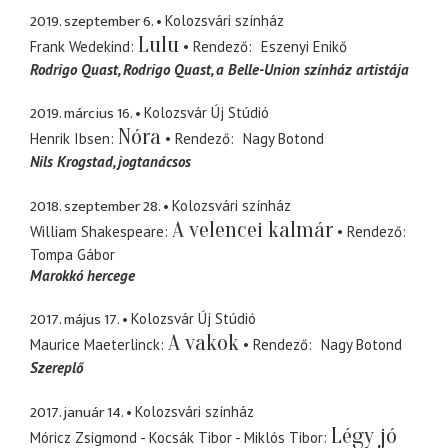
2019. szeptember 6.
Kolozsvári színház
Lulu
Frank Wedekind
Rendező
Eszenyi Enikő
Rodrigo Quast
Rodrigo Quast, a Belle-Union színház artistája
2019. március 16.
Kolozsvár Új Stúdió
Nóra
Henrik Ibsen
Rendező
Nagy Botond
Nils Krogstad
jogtanácsos
2018. szeptember 28.
Kolozsvári színház
A velencei kalmár
William Shakespeare
Rendező
Tompa Gábor
Marokkó hercege
2017. május 17.
Kolozsvár Új Stúdió
A vakok
Maurice Maeterlinck
Rendező
Nagy Botond
Szereplő
2017. január 14.
Kolozsvári színház
Légy jó
Móricz Zsigmond - Kocsák Tibor - Miklós Tibor