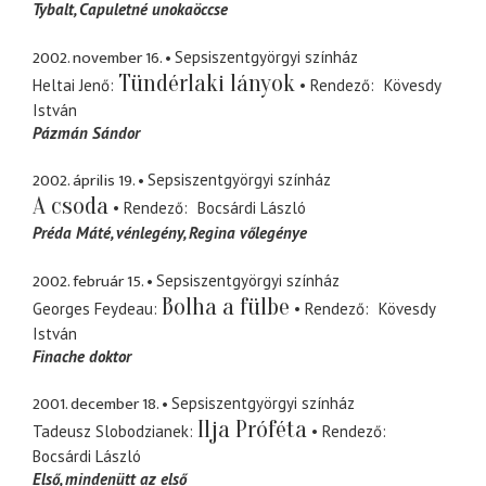
Tybalt
Capuletné unokaöccse
2002. november 16.
Sepsiszentgyörgyi színház
Tündérlaki lányok
Heltai Jenő
Rendező
Kövesdy
István
Pázmán Sándor
2002. április 19.
Sepsiszentgyörgyi színház
A csoda
Rendező
Bocsárdi László
Préda Máté
vénlegény, Regina vőlegénye
2002. február 15.
Sepsiszentgyörgyi színház
Bolha a fülbe
Georges Feydeau
Rendező
Kövesdy
István
Finache doktor
2001. december 18.
Sepsiszentgyörgyi színház
Ilja Próféta
Tadeusz Slobodzianek
Rendező
Bocsárdi László
Első
mindenütt az első