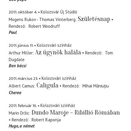
2011. október 4.
Kolozsvár Új Stúdió
Születésnap
Mogens Rukov - Thomas Vinterberg
Rendező
Robert Woodruff
Poul
2011. június 11.
Kolozsvári színház
Az ügynök halála
Arthur Miller
Rendező
Tom
Dugdale
Ben bácsi
2011. március 23.
Kolozsvári színház
Caligula
Albert Camus
Rendező
Mihai Măniuțiu
Cherea
2011. február 16.
Kolozsvári színház
Dundo Maroje – Ribillió Rómában
Marin Držic
Rendező
Robert Raponja
Hugo
a német