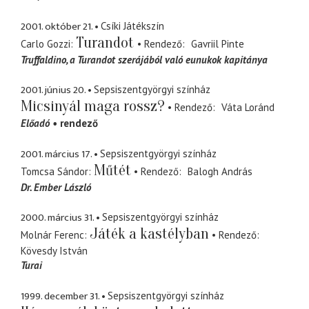
2001. október 21.
Csíki Játékszín
Turandot
Carlo Gozzi
Rendező
Gavriil Pinte
Truffaldino
a Turandot szerájából való eunukok kapitánya
2001. június 20.
Sepsiszentgyörgyi színház
Micsinyál maga rossz?
Rendező
Váta Loránd
Előadó
rendező
2001. március 17.
Sepsiszentgyörgyi színház
Műtét
Tomcsa Sándor
Rendező
Balogh András
Dr. Ember László
2000. március 31.
Sepsiszentgyörgyi színház
Játék a kastélyban
Molnár Ferenc
Rendező
Kövesdy István
Turai
1999. december 31.
Sepsiszentgyörgyi színház