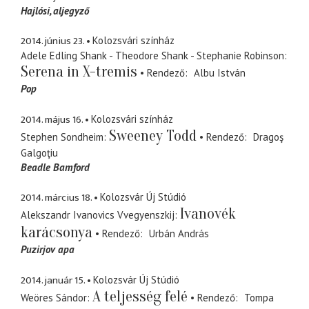
Hajlósi
aljegyző
2014. június 23.
Kolozsvári színház
Adele Edling Shank - Theodore Shank - Stephanie Robinson
Serena in X-tremis
Rendező
Albu István
Pop
2014. május 16.
Kolozsvári színház
Sweeney Todd
Stephen Sondheim
Rendező
Dragoş
Galgoţiu
Beadle Bamford
2014. március 18.
Kolozsvár Új Stúdió
Ivanovék
Alekszandr Ivanovics Vvegyenszkij
karácsonya
Rendező
Urbán András
Puzirjov apa
2014. január 15.
Kolozsvár Új Stúdió
A teljesség felé
Weöres Sándor
Rendező
Tompa