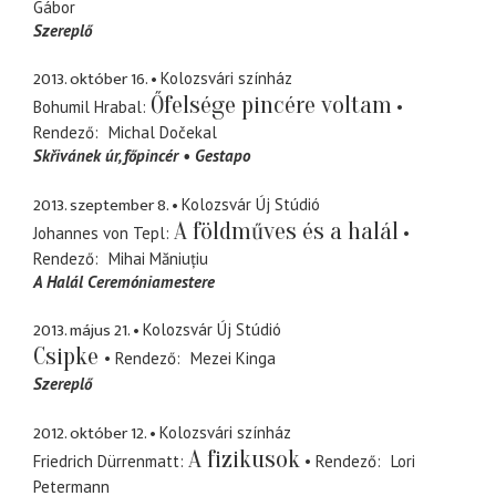
Gábor
Szereplő
2013. október 16.
Kolozsvári színház
Őfelsége pincére voltam
Bohumil Hrabal
Rendező
Michal Dočekal
Skřivánek úr
főpincér
Gestapo
2013. szeptember 8.
Kolozsvár Új Stúdió
A földműves és a halál
Johannes von Tepl
Rendező
Mihai Măniuțiu
A Halál Ceremóniamestere
2013. május 21.
Kolozsvár Új Stúdió
Csipke
Rendező
Mezei Kinga
Szereplő
2012. október 12.
Kolozsvári színház
A fizikusok
Friedrich Dürrenmatt
Rendező
Lori
Petermann