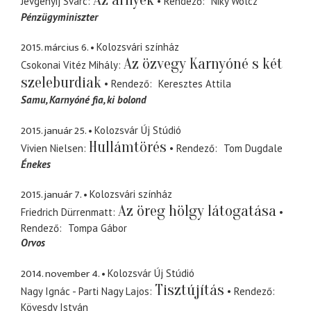
Jevgenyij Svarc
Rendező
Niky Wolcz
Pénzügyminiszter
2015. március 6.
Kolozsvári színház
Az özvegy Karnyóné s két
Csokonai Vitéz Mihály
szeleburdiak
Rendező
Keresztes Attila
Samu
Karnyóné fia, ki bolond
2015. január 25.
Kolozsvár Új Stúdió
Hullámtörés
Vivien Nielsen
Rendező
Tom Dugdale
Énekes
2015. január 7.
Kolozsvári színház
Az öreg hölgy látogatása
Friedrich Dürrenmatt
Rendező
Tompa Gábor
Orvos
2014. november 4.
Kolozsvár Új Stúdió
Tisztújítás
Nagy Ignác - Parti Nagy Lajos
Rendező
Kövesdy István