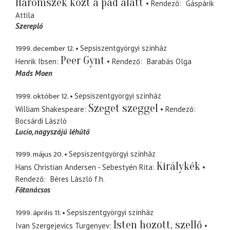
Háromszék közt a pad alatt
Rendező
Gáspárik
Attila
Szerepló
1999. december 12.
Sepsiszentgyörgyi színház
Peer Gynt
Henrik Ibsen
Rendező
Barabás Olga
Mads Moen
1999. október 12.
Sepsiszentgyörgyi színház
Szeget szeggel
William Shakespeare
Rendező
Bocsárdi László
Lucio
nagyszájú léhűtő
1999. május 20.
Sepsiszentgyörgyi színház
Királykék
Hans Christian Andersen - Sebestyén Rita
Rendező
Béres László
f.h.
Főtanácsos
1999. április 11.
Sepsiszentgyörgyi színház
Isten hozott, szellő
Ivan Szergejevics Turgenyev