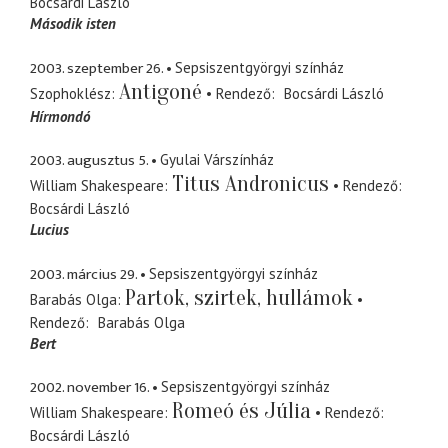
Bocsárdi László
Második isten
2003. szeptember 26.
Sepsiszentgyörgyi színház
Antigoné
Szophoklész
Rendező
Bocsárdi László
Hírmondó
2003. augusztus 5.
Gyulai Várszínház
Titus Andronicus
William Shakespeare
Rendező
Bocsárdi László
Lucius
2003. március 29.
Sepsiszentgyörgyi színház
Partok, szirtek, hullámok
Barabás Olga
Rendező
Barabás Olga
Bert
2002. november 16.
Sepsiszentgyörgyi színház
Romeó és Júlia
William Shakespeare
Rendező
Bocsárdi László