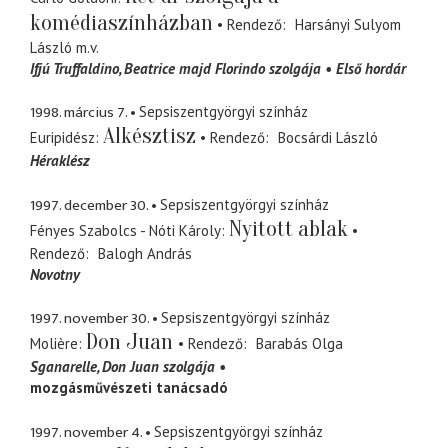
komédiaszínházban
Rendező
Harsányi Sulyom
László
m.v.
Ifjú Truffaldino
Beatrice majd Florindo szolgája
Első hordár
1998. március 7.
Sepsiszentgyörgyi színház
Alkésztisz
Euripidész
Rendező
Bocsárdi László
Héraklész
1997. december 30.
Sepsiszentgyörgyi színház
Nyitott ablak
Fényes Szabolcs - Nóti Károly
Rendező
Balogh András
Novotny
1997. november 30.
Sepsiszentgyörgyi színház
Don Juan
Molière
Rendező
Barabás Olga
Sganarelle
Don Juan szolgája
mozgásművészeti tanácsadó
1997. november 4.
Sepsiszentgyörgyi színház