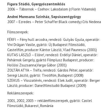
Figura Stúdió, Gyergyószentmiklós
2006 – Tábornok – Csehov: Lakodalom (r.Florin Vidamski)
Andrei Muresanu Színház, Sepsiszentgyörgy
2007 – Ezredes – Peter Schaffer:Black comedy,r.Cris Nedeea
Filmszerepek:
FÉRFI – Fény hull arcodra, rendező: Gulyás Gyula, operatőr:
Vivi Drăgan Vasile, gyártó: Új Budapest Filmstúdió,
Castelfilm, producer Kántor László, Vlad Paunescu (2001)
KUTAS LÁSZLÓ – Előre!, rendező: Erdélyi Dániel, operatőr:
Pohárnok Gergely, gyártó Filmplusz Budapest, producer:
Hollósi Zsuzsanna,Varga Gábor (2001)
ZOLTÁN ATYA – Tréfa, rendező: Gárdos Péter, operatőr:
Seregi László, gyártó: Tivolifilm, Budapest (2008)
SZEKUS – Visszatérés, rendező: Elek Judit, operatőr: Berger
László, producer: Danelfilmstudió Budapest (2009)
Reklámszerepek:
2001, 2002, 2003 – reklámfilmszerepek, gyártó: Castel
Filmstúdió, Bukarest, Románia