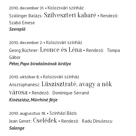
2010. december 31.
Kolozsvári színház
Szilveszteri kabaré
Szálinger Balázs
Rendező
Szabó Emese
Szereplő
2010. december 2.
Kolozsvári színház
Leonce és Léna
Georg Büchner
Rendező
Tompa
Gábor
Péter
Popo birodalmának királya
2010. október 8.
Kolozsvári színház
Lüszisztraté, avagy a nők
Arisztophanész
városa
Rendező
Dominique Serrand
Kinésziász
Mürrhiné férje
2010. augusztus 18.
Színházi Bázis
Cselédek
Jean Genet
Rendező
Radu Dinulescu
Solange