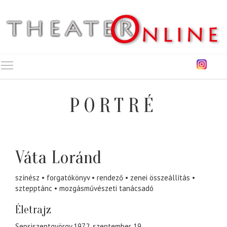
Toggle main menu visibility
PORTRÉ
Váta Loránd
színész
forgatókönyv
rendező
zenei összeállítás
sztepptánc
mozgásművészeti tanácsadó
Életrajz
Sepsiszentgyörgy,1972. szeptember 19.