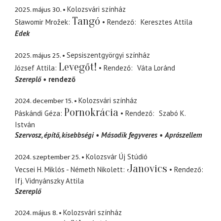
2025. május 30.
Kolozsvári színház
Tangó
Sławomir Mrožek
Rendező
Keresztes Attila
Edek
2025. május 25.
Sepsiszentgyörgyi színház
Levegőt!
József Attila
Rendező
Váta Loránd
Szereplő
rendező
2024. december 15.
Kolozsvári színház
Pornokrácia
Páskándi Géza
Rendező
Szabó K.
István
Szervosz
építő, kisebbségi
Második fegyveres
Aprószellem
2024. szeptember 25.
Kolozsvár Új Stúdió
Janovics
Vecsei H. Miklós - Németh Nikolett
Rendező
Ifj. Vidnyánszky Attila
Szereplő
2024. május 8.
Kolozsvári színház