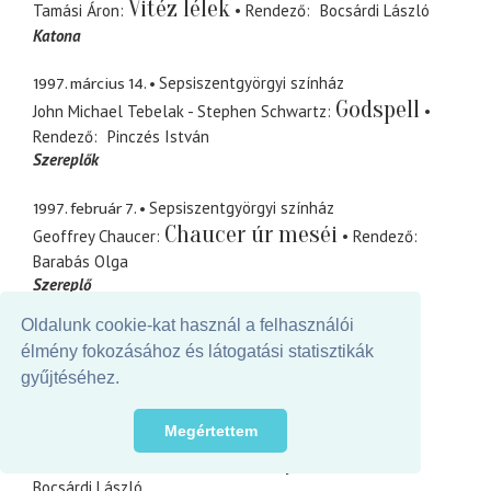
Vitéz lélek
Tamási Áron
Rendező
Bocsárdi László
Katona
1997. március 14.
Sepsiszentgyörgyi színház
Godspell
John Michael Tebelak - Stephen Schwartz
Rendező
Pinczés István
Szereplők
1997. február 7.
Sepsiszentgyörgyi színház
Chaucer úr meséi
Geoffrey Chaucer
Rendező
Barabás Olga
Szereplő
Oldalunk cookie-kat használ a felhasználói
1996. december 31.
Sepsiszentgyörgyi színház
élmény fokozásához és látogatási statisztikák
Rablótámadás
Rendező
Bocsárdi László
gyűjtéséhez.
Szereplő
zenei összeállítás
1996. november 10.
Megértettem
Sepsiszentgyörgyi színház
Vizityúk
Stanislaw Ignacy Witkiewicz
Rendező
Bocsárdi László