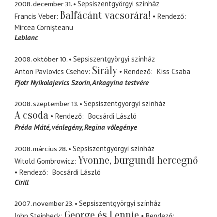
2008. december 31.
Sepsiszentgyörgyi színház
Balfácánt vacsorára!
Francis Veber
Rendező
Mircea Cornişteanu
Leblanc
2008. október 10.
Sepsiszentgyörgyi színház
Sirály
Anton Pavlovics Csehov
Rendező
Kiss Csaba
Pjotr Nyikolajevics Szorin
Arkagyina testvére
2008. szeptember 13.
Sepsiszentgyörgyi színház
A csoda
Rendező
Bocsárdi László
Préda Máté
vénlegény, Regina vőlegénye
2008. március 28.
Sepsiszentgyörgyi színház
Yvonne, burgundi hercegnő
Witold Gombrowicz
Rendező
Bocsárdi László
Cirill
2007. november 23.
Sepsiszentgyörgyi színház
George és Lennie
John Steinbeck
Rendező