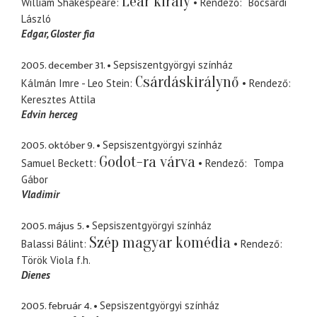
Lear király
William Shakespeare
Rendező
Bocsárdi
László
Edgar
Gloster fia
2005. december 31.
Sepsiszentgyörgyi színház
Csárdáskirálynő
Kálmán Imre - Leo Stein
Rendező
Keresztes Attila
Edvin herceg
2005. október 9.
Sepsiszentgyörgyi színház
Godot-ra várva
Samuel Beckett
Rendező
Tompa
Gábor
Vladimir
2005. május 5.
Sepsiszentgyörgyi színház
Szép magyar komédia
Balassi Bálint
Rendező
Török Viola
f.h.
Dienes
2005. február 4.
Sepsiszentgyörgyi színház