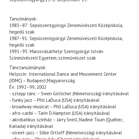
Tanulmányok:
1983–87: Sepsiszentgyörgyi Zeneművészeti Középiskola,
hegedű szak
1987–91: Sepsiszentgyörgyi Zeneművészeti Középiskola,
hegedű szak
1991–95: Marosvásárhelyi Szentgyörgyi István
Színművészeti Egyetem, színművészet szak
Tánctanulmányok:
Helyszín: International Dance and Mouvement Center
(IDMC) – Budapest,Magyarország.
Év: 1992–99, 2002
- sztepp tánc – Swen Götlicher (Németország) irányításával
- funky jazz – Phil LaDuca (USA) irányításával
- broadway-musical – Phil LaDuca (USA) irányításával
- afro-caribi – Tarin D.Hampton (USA) irányításával
- akrobatikus színház – Jarry Snell, Nadine Touin (Québec,
Kanada) irányításával
- street-jazz – Silke Ortloff (Németország) irányításával