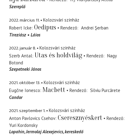
Szereplő
2022. március 11.
Kolozsvári színház
Oedipus
Robert Icke
Rendező
Andrei Şerban
Tireziász
Láios
2022. január 8.
Kolozsvári színház
Utas és holdvilág
Szerb Antal
Rendező
Nagy
Botond
Szepetneki János
2021. október 13.
Kolozsvári színház
Macbett
Eugčne Ionesco
Rendező
Silviu Purcărete
Candor
2021. szeptember 1.
Kolozsvári színház
Cseresznyéskert
Anton Pavlovics Csehov
Rendező
Yuri Kordonsky
Lopahin
Jermolaj Alexejevics, kereskedő