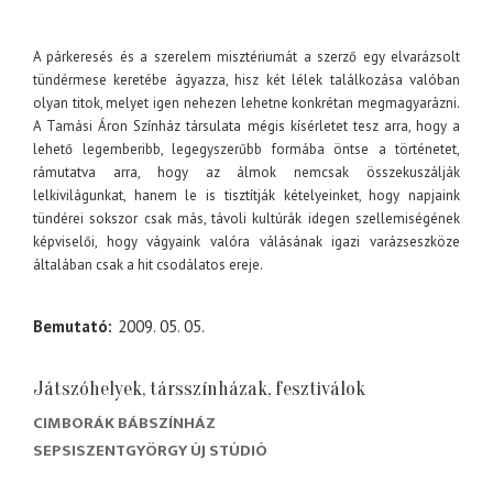
A párkeresés és a szerelem misztériumát a szerző egy elvarázsolt
tündérmese keretébe ágyazza, hisz két lélek találkozása valóban
olyan titok, melyet igen nehezen lehetne konkrétan megmagyarázni.
A Tamási Áron Színház társulata mégis kísérletet tesz arra, hogy a
lehető legemberibb, legegyszerűbb formába öntse a történetet,
rámutatva arra, hogy az álmok nemcsak összekuszálják
lelkivilágunkat, hanem le is tisztítják kételyeinket, hogy napjaink
tündérei sokszor csak más, távoli kultúrák idegen szellemiségének
képviselői, hogy vágyaink valóra válásának igazi varázseszköze
általában csak a hit csodálatos ereje.
Bemutató
2009. 05. 05.
Játszóhelyek, társszínházak, fesztiválok
CIMBORÁK BÁBSZÍNHÁZ
SEPSISZENTGYÖRGY ÚJ STÚDIÓ