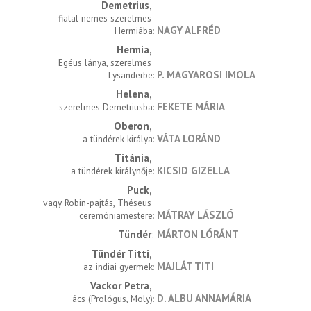
Demetrius
fiatal nemes szerelmes 
NAGY ALFRÉD
Hermiába
Hermia
Egéus lánya, szerelmes 
P. MAGYAROSI IMOLA
Lysanderbe
Helena
FEKETE MÁRIA
szerelmes Demetriusba
Oberon
VÁTA LORÁND
a tündérek királya
Titánia
KICSID GIZELLA
a tündérek királynője
Puck
vagy Robin-pajtás, Théseus 
MÁTRAY LÁSZLÓ
ceremóniamestere
Tündér
MÁRTON LÓRÁNT
Tündér Titti
MAJLÁT TITI
az indiai gyermek
Vackor Petra
D. ALBU ANNAMÁRIA
ács (Prológus, Moly)