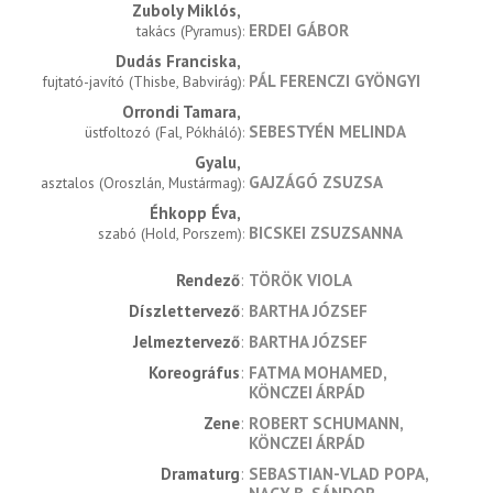
Zuboly Miklós
ERDEI GÁBOR
takács (Pyramus)
Dudás Franciska
PÁL FERENCZI GYÖNGYI
fujtató-javító (Thisbe, Babvirág)
Orrondi Tamara
SEBESTYÉN MELINDA
üstfoltozó (Fal, Pókháló)
Gyalu
GAJZÁGÓ ZSUZSA
asztalos (Oroszlán, Mustármag)
Éhkopp Éva
BICSKEI ZSUZSANNA
szabó (Hold, Porszem)
rendező
TÖRÖK VIOLA
díszlettervező
BARTHA JÓZSEF
jelmeztervező
BARTHA JÓZSEF
koreográfus
FATMA MOHAMED
KÖNCZEI ÁRPÁD
zene
ROBERT SCHUMANN
KÖNCZEI ÁRPÁD
dramaturg
SEBASTIAN-VLAD POPA