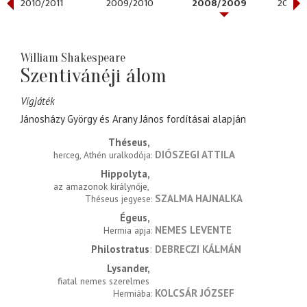
2010/2011
2009/2010
2008/2009
2007/
William Shakespeare
Szentivánéji álom
Vígjáték
Jánosházy György és Arany János fordításai alapján
Théseus
DIÓSZEGI ATTILA
herceg, Athén uralkodója
Hippolyta
az amazonok királynője, 
SZALMA HAJNALKA
Théseus jegyese
Égeus
NEMES LEVENTE
Hermia apja
Philostratus
DEBRECZI KÁLMÁN
Lysander
fiatal nemes szerelmes 
KOLCSÁR JÓZSEF
Hermiába