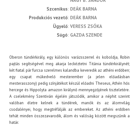
NAGY B. SÁNDOR
szcenikus
DEÁK BARNA
produkciós vezető
DEÁK BARNA
ügyelő
VERESS ZSÓKA
súgó
GAZDA SZENDE
Oberon tündérkirály, egy különös varázsszerrel és koboldja, Robin
pajtás segítségével meg akarja leckéztetni Titánia tündérkirálynét;
két fiatal pár furcsa szerelmes kalandba keveredik az athéni erdőben;
egy csapat műkedvelő mesterember (a jelen előadásban
mesterasszony) pedig színjátékot készül előadni Theseus, Athén hős
hercege és Hippolyta amazon királynő mennyegzőjének tiszteletére.
A cselekmény Szentiván éjjelén játszódik, amikor a néphit szerint
valóban életre kelnek a tündérek, manók és az álomvilág
csodalényei, hogy megtréfálják az embereket. Az athéni erdőben
tehát minden összezavarodik, álom és valóság között megszűnik a
határ.