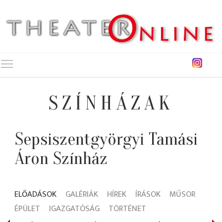
Toggle main menu visibility
SZÍNHÁZAK
Sepsiszentgyörgyi Tamási
Áron Színház
ELŐADÁSOK
GALÉRIÁK
HÍREK
ÍRÁSOK
MŰSOR
ÉPÜLET
IGAZGATÓSÁG
TÖRTÉNET