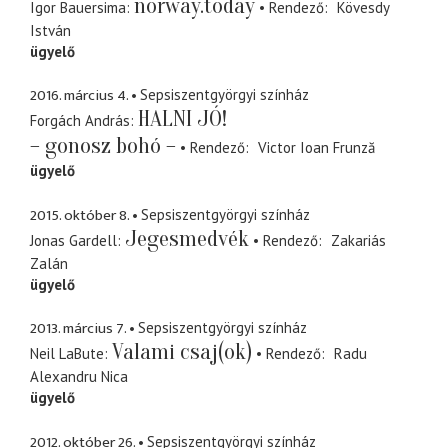
norway.today
Igor Bauersima
Rendező
Kövesdy
István
ügyelő
2016. március 4.
Sepsiszentgyörgyi színház
HALNI JÓ!
Forgách András
– gonosz bohó –
Rendező
Victor Ioan Frunză
ügyelő
2015. október 8.
Sepsiszentgyörgyi színház
Jegesmedvék
Jonas Gardell
Rendező
Zakariás
Zalán
ügyelő
2013. március 7.
Sepsiszentgyörgyi színház
Valami csaj(ok)
Neil LaBute
Rendező
Radu
Alexandru Nica
ügyelő
2012. október 26.
Sepsiszentgyörgyi színház