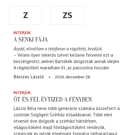
Z
ZS
INTERJÚK
A SENKI FÁJA
Árpád, elindítom a telefonon a rögzítést, kezdjük.
– Velem ilyen tekerős izével kellene felvenni ezt a
beszélgetést, amivel Bartókék dolgoztak annak idején.
A régmúltból maradtam itt, az passzolna hozzám.
2026. december 28.
Bérczes László
INTERJÚK
ÖT ÉS FÉL ÉVTIZED A FÉNYBEN
László Béla neve több generáció számára összeforrt a
szolnoki Szigligeti Színház előadásaival. Több mint
ötvenöt éve dolgozik a színházi háttérben,
világosítóként majd fővilágosítóként rendezők,
színészek és nézők élményeit formálja láthatatlanul,