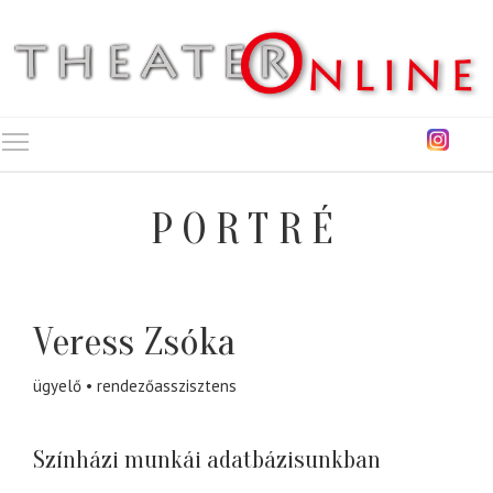
Toggle main menu visibility
PORTRÉ
Veress Zsóka
ügyelő
rendezőasszisztens
Színházi munkái adatbázisunkban