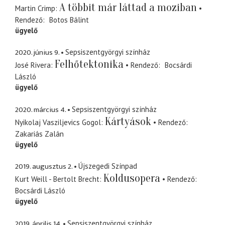
A többit már láttad a moziban
Martin Crimp
Rendező
Botos Bálint
ügyelő
2020. június 9.
Sepsiszentgyörgyi színház
Felhőtektonika
José Rivera
Rendező
Bocsárdi
László
ügyelő
2020. március 4.
Sepsiszentgyörgyi színház
Kártyások
Nyikolaj Vasziljevics Gogol
Rendező
Zakariás Zalán
ügyelő
2019. augusztus 2.
Újszegedi Színpad
Koldusopera
Kurt Weill - Bertolt Brecht
Rendező
Bocsárdi László
ügyelő
2019. április 14.
Sepsiszentgyörgyi színház