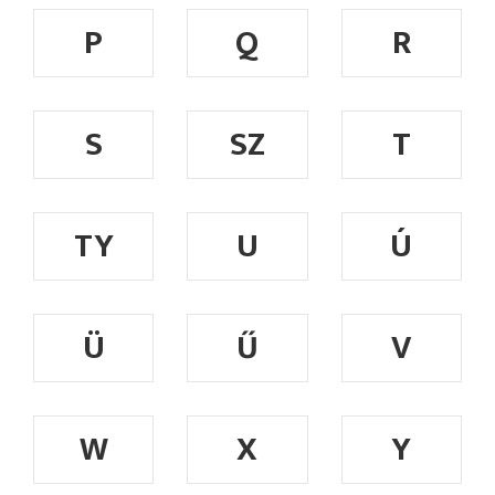
P
Q
R
S
SZ
T
TY
U
Ú
Ü
Ű
V
W
X
Y