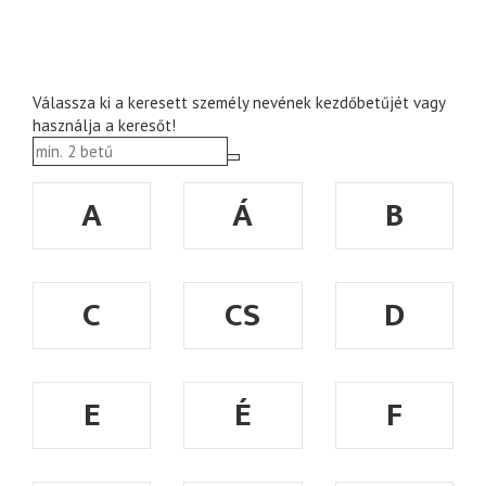
Válassza ki a keresett személy nevének kezdőbetűjét vagy
használja a keresőt!
A
Á
B
C
CS
D
E
É
F