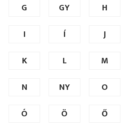
G
GY
H
I
Í
J
K
L
M
N
NY
O
Ó
Ö
Ő