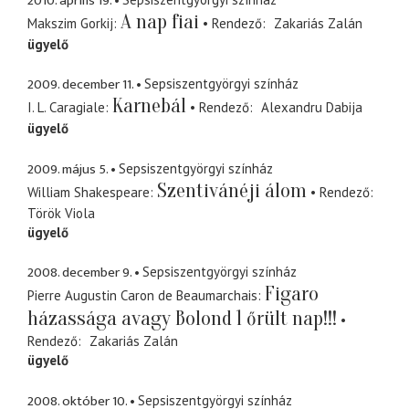
2010. április 19.
A nap fiai
Makszim Gorkij
Rendező
Zakariás Zalán
ügyelő
2009. december 11.
Sepsiszentgyörgyi színház
Karnebál
I. L. Caragiale
Rendező
Alexandru Dabija
ügyelő
2009. május 5.
Sepsiszentgyörgyi színház
Szentivánéji álom
William Shakespeare
Rendező
Török Viola
ügyelő
2008. december 9.
Sepsiszentgyörgyi színház
Figaro
Pierre Augustin Caron de Beaumarchais
házassága avagy Bolond 1 őrült nap!!!
Rendező
Zakariás Zalán
ügyelő
2008. október 10.
Sepsiszentgyörgyi színház