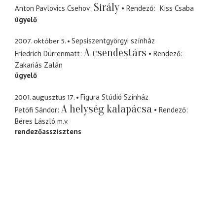
Sirály
Anton Pavlovics Csehov
Rendező
Kiss Csaba
ügyelő
2007. október 5.
Sepsiszentgyörgyi színház
A csendestárs
Friedrich Dürrenmatt
Rendező
Zakariás Zalán
ügyelő
2001. augusztus 17.
Figura Stúdió Színház
A helység kalapácsa
Petőfi Sándor
Rendező
Béres László
m.v.
rendezőasszisztens