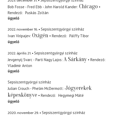
2023. december 31.
Sepsiszentgyörgyi színház
Chicago
Bob Fosse - Fred Ebb - John Harold Kander
Rendező
Puskás Zoltán
ügyelő
2022. november 16.
Sepsiszentgyörgyi színház
Oxigén
Ivan Viripajev
Rendező
Pálffy Tibor
ügyelő
2022. április 21.
Sepsiszentgyörgyi színház
A Sárkány
Jevgenyij Svarc - Parti Nagy Lajos
Rendező
Vladimir Anton
ügyelő
Sepsiszentgyörgyi színház
Jógyerekek
Julian Crouch - Phelim McDermott
képeskönyve
Rendező
Hegymegi Máté
ügyelő
2020. november 29.
Sepsiszentgyörgyi színház