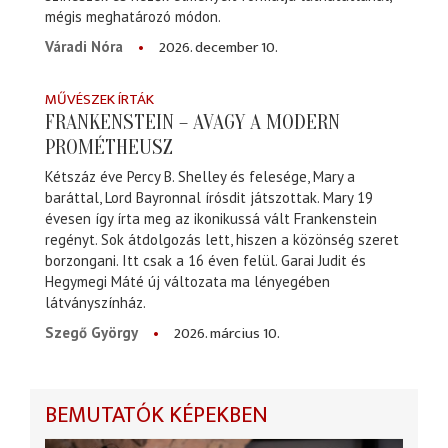
mégis meghatározó módon.
2026. december 10.
Váradi Nóra
MŰVÉSZEK ÍRTÁK
FRANKENSTEIN – AVAGY A MODERN
PROMÉTHEUSZ
Kétszáz éve Percy B. Shelley és felesége, Mary a
baráttal, Lord Bayronnal írósdit játszottak. Mary 19
évesen így írta meg az ikonikussá vált Frankenstein
regényt. Sok átdolgozás lett, hiszen a közönség szeret
borzongani. Itt csak a 16 éven felül. Garai Judit és
Hegymegi Máté új változata ma lényegében
látványszínház.
2026. március 10.
Szegő György
BEMUTATÓK KÉPEKBEN