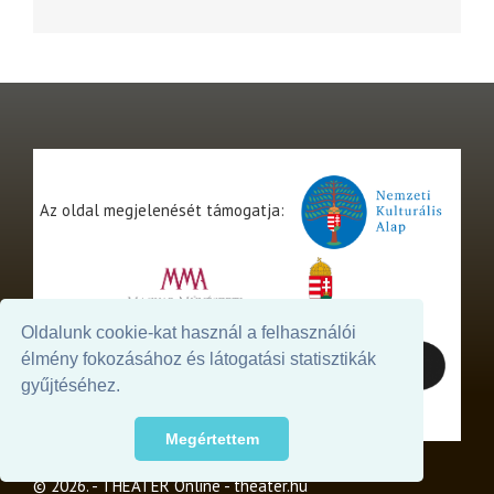
Az oldal megjelenését támogatja:
Oldalunk cookie-kat használ a felhasználói
élmény fokozásához és látogatási statisztikák
gyűjtéséhez.
Megértettem
© 2026. - THEATER Online -
theater.hu