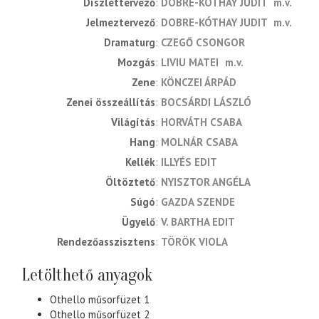
díszlettervező
DOBRE-KÓTHAY JUDIT
m.v.
jelmeztervező
DOBRE-KÓTHAY JUDIT
m.v.
dramaturg
CZEGŐ CSONGOR
mozgás
LIVIU MATEI
m.v.
zene
KÖNCZEI ÁRPÁD
zenei összeállítás
BOCSÁRDI LÁSZLÓ
világítás
HORVÁTH CSABA
hang
MOLNÁR CSABA
kellék
ILLYÉS EDIT
öltöztető
NYISZTOR ANGÉLA
súgó
GAZDA SZENDE
ügyelő
V. BARTHA EDIT
rendezőasszisztens
TÖRÖK VIOLA
Letölthető anyagok
Othello műsorfüzet 1
Othello műsorfüzet 2