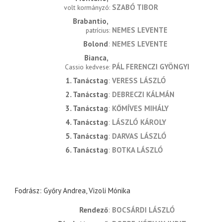
SZABÓ TIBOR
volt kormányzó
Brabantio
NEMES LEVENTE
patrícius
Bolond
NEMES LEVENTE
Bianca
PÁL FERENCZI GYÖNGYI
Cassio kedvese
1. Tanácstag
VERESS LÁSZLÓ
2. Tanácstag
DEBRECZI KÁLMÁN
3. Tanácstag
KŐMÍVES MIHÁLY
4. Tanácstag
LÁSZLÓ KÁROLY
5. Tanácstag
DARVAS LÁSZLÓ
6. Tanácstag
BOTKA LÁSZLÓ
Fodrász: Győry Andrea, Vizoli Mónika
rendező
BOCSÁRDI LÁSZLÓ