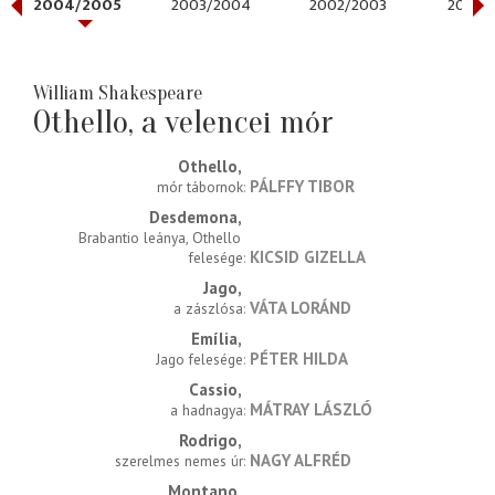
2004/2005
2003/2004
2002/2003
2001/
William Shakespeare
Othello, a velencei mór
Othello
PÁLFFY TIBOR
mór tábornok
Desdemona
Brabantio leánya, Othello 
KICSID GIZELLA
felesége
Jago
VÁTA LORÁND
a zászlósa
Emília
PÉTER HILDA
Jago felesége
Cassio
MÁTRAY LÁSZLÓ
a hadnagya
Rodrigo
NAGY ALFRÉD
szerelmes nemes úr
Montano