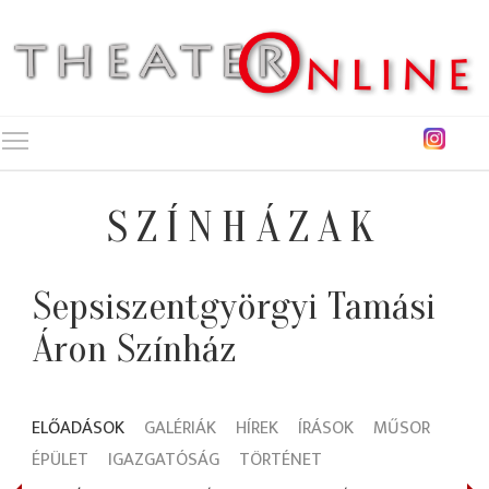
Toggle main menu visibility
SZÍNHÁZAK
Sepsiszentgyörgyi Tamási
Áron Színház
ELŐADÁSOK
GALÉRIÁK
HÍREK
ÍRÁSOK
MŰSOR
ÉPÜLET
IGAZGATÓSÁG
TÖRTÉNET