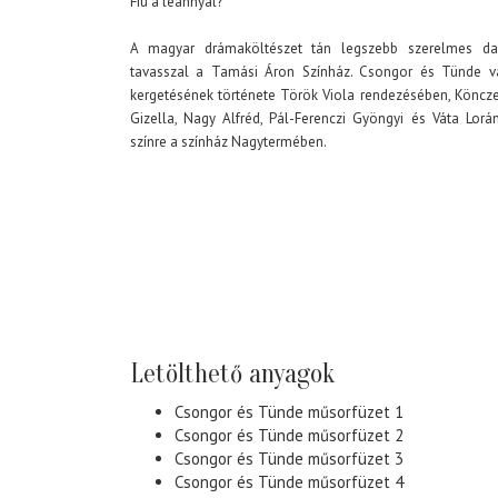
Fiú a leánnyal?
A magyar drámaköltészet tán legszebb szerelmes dar
tavasszal a Tamási Áron Színház. Csongor és Tünde vá
kergetésének története Török Viola rendezésében, Könczei
Gizella, Nagy Alfréd, Pál-Ferenczi Gyöngyi és Váta Lorá
színre a színház Nagytermében.
Letölthető anyagok
Csongor és Tünde műsorfüzet 1
Csongor és Tünde műsorfüzet 2
Csongor és Tünde műsorfüzet 3
Csongor és Tünde műsorfüzet 4