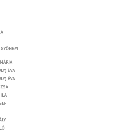
LA
 GYÖNGYI
AMÁRIA
LY) ÉVA
LY) ÉVA
UZSA
ILA
SEF
ÁLY
LÓ