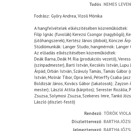
Tudós
NEMES LEVE
Fodrász: Gyõry Andrea, Vizoli Mónika
A hangfelvételek elkészítésében közremûködtek:
Filip Ignác (fuvolák) Kerezsi Csongor (nagybõgõ), Ke
(ütõhangszerek), Kertész János (dobok), Könczei Árp
Stúdiómunkák: Langer Studio, hangmérnök: Langer
Az elõadás elkészítésében közremûködtek:
Deák Barna, Deák M. Ria (produkciós vezetõ), Veress
(színpadmester), Barti István, Kecskés István, Lupu
Árpád, Orbán István, Szávuly Tamás, Tamás Gábor (d
István, Molnár Tibor, Opra Jenõ, Péterffy Csaba (asz
Boldizsár János, Kovács Gábor (lakatosok); Zayzon 
mester); László Attila (kárpitos); Serester Rozália,
Zsuzsa, Solymosi Zsuzsa, Szekeres Imre, Tankó Józs
László (díszlet-festõ)
rendező
TÖRÖK VIOLA
díszlettervező
BARTHA JÓZS
jelmeztervező
BARTHA JÓZS