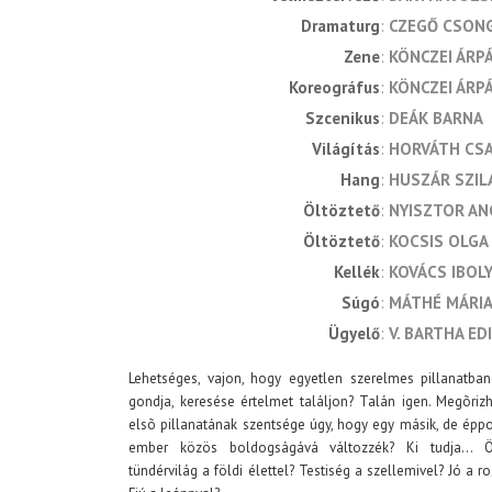
dramaturg
CZEGŐ CSON
zene
KÖNCZEI ÁRP
koreográfus
KÖNCZEI ÁRP
szcenikus
DEÁK BARNA
világítás
HORVÁTH CS
hang
HUSZÁR SZIL
öltöztető
NYISZTOR AN
öltöztető
KOCSIS OLGA
kellék
KOVÁCS IBOL
súgó
MÁTHÉ MÁRI
ügyelő
V. BARTHA ED
Lehetséges, vajon, hogy egyetlen szerelmes pillanatb
gondja, keresése értelmet találjon? Talán igen. Megõri
elsõ pillanatának szentsége úgy, hogy egy másik, de éppol
ember közös boldogságává változzék? Ki tudja... Ö
tündérvilág a földi élettel? Testiség a szellemivel? Jó a r