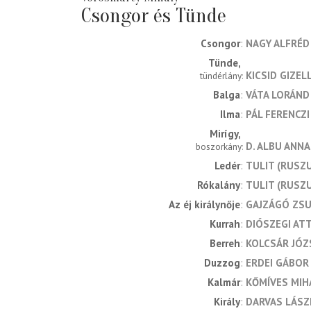
Csongor és Tünde
Csongor
NAGY ALFRÉD
Tünde
KICSID GIZEL
tündérlány
Balga
VÁTA LORÁND
Ilma
PÁL FERENCZI
Mirígy
D. ALBU ANN
boszorkány
Ledér
TULIT (RUSZU
Rókalány
TULIT (RUSZU
Az éj királynője
GAJZÁGÓ ZS
Kurrah
DIÓSZEGI ATT
Berreh
KOLCSÁR JÓZ
Duzzog
ERDEI GÁBOR
Kalmár
KŐMÍVES MIH
Király
DARVAS LÁSZ