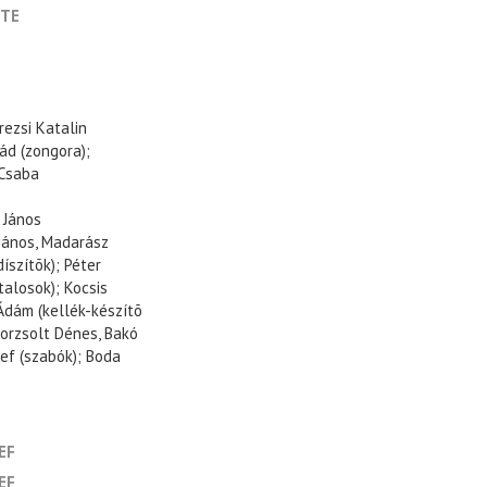
NTE
rezsi Katalin
ád (zongora);
 Csaba
 János
 János, Madarász
íszítõk); Péter
talosok); Kocsis
Ádám (kellék-készítõ
 Porzsolt Dénes, Bakó
ef (szabók); Boda
EF
EF