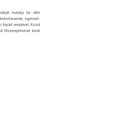
abját mutatja be idén
ndorlásainak, egymást-
 Árpád zenéjével, Kicsid
nd fõszereplésével kerül