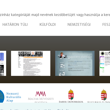
színház kategóriáját majd nevének kezdőbetűjét vagy használja a ker
HATÁRON TÚLI
KÜLFÖLDI
NEMZETISÉGI
FES