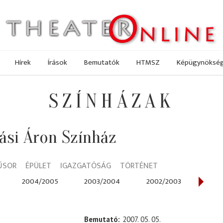
Hírek
Írások
Bemutatók
HTMSZ
Képügynöksé
SZÍNHÁZAK
ási Áron Színház
ŰSOR
ÉPÜLET
IGAZGATÓSÁG
TÖRTÉNET
2004/2005
2003/2004
2002/2003
200
Bemutató
2007. 05. 05.