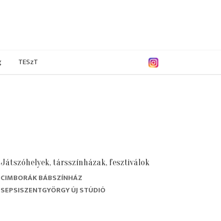
g
TESzT
Játszóhelyek, társszínházak, fesztiválok
CIMBORÁK BÁBSZÍNHÁZ
1/2002
2000/2001
1999/2000
1998/1999
SEPSISZENTGYÖRGY ÚJ STÚDIÓ