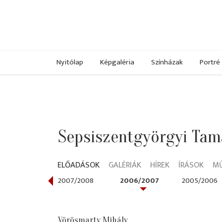
Nyitólap
Képgaléria
Színházak
Portré
Sepsiszentgyörgyi Tam
ELŐADÁSOK
GALÉRIÁK
HÍREK
ÍRÁSOK
M
008/2009
2007/2008
2006/2007
2005/2006
Vörösmarty Mihály