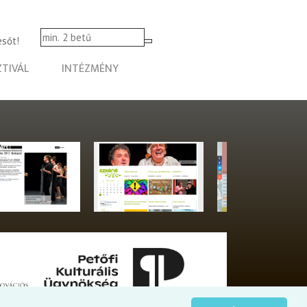
esőt!
ZTIVÁL
INTÉZMÉNY