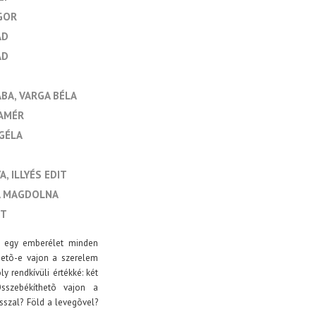
GOR
ÁD
ÁD
ABA
VARGA BÉLA
AMÉR
GÉLA
YA
ILLYÉS EDIT
A MAGDOLNA
IT
an egy emberélet minden
zhetõ-e vajon a szerelem
y rendkívüli értékké: két
sszebékíthetõ vajon a
osszal? Föld a levegõvel?