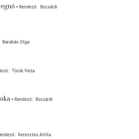
cegnő
Rendező
Bocsárdi
Barabás Olga
dező
Török Viola
noka
Rendező
Bocsárdi
endező
Keresztes Attila