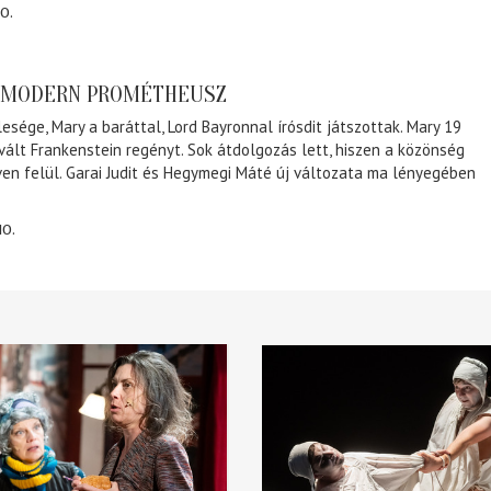
0.
A MODERN PROMÉTHEUSZ
lesége, Mary a baráttal, Lord Bayronnal írósdit játszottak. Mary 19
 vált Frankenstein regényt. Sok átdolgozás lett, hiszen a közönség
éven felül. Garai Judit és Hegymegi Máté új változata ma lényegében
10.