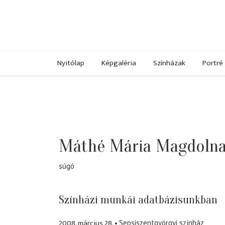
Nyitólap
Képgaléria
Színházak
Portré
Máthé Mária Magdoln
súgó
Színházi munkái adatbázisunkban
2008. március 28.
Sepsiszentgyörgyi színház