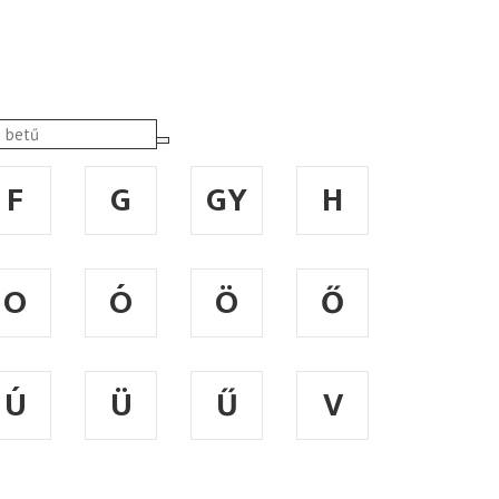
F
G
GY
H
O
Ó
Ö
Ő
Ú
Ü
Ű
V