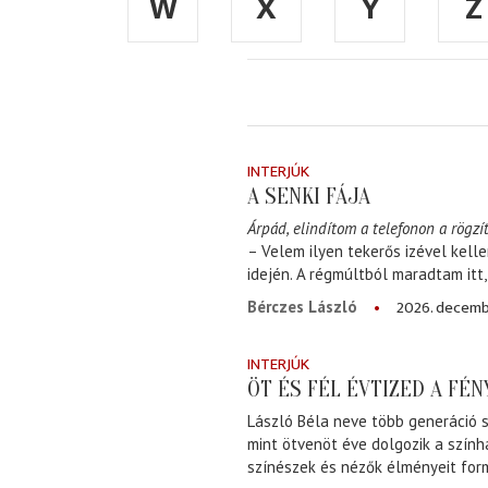
W
X
Y
Z
INTERJÚK
A SENKI FÁJA
Árpád, elindítom a telefonon a rögzít
– Velem ilyen tekerős izével kell
idején. A régmúltból maradtam itt
2026. decemb
Bérczes László
INTERJÚK
ÖT ÉS FÉL ÉVTIZED A FÉ
László Béla neve több generáció s
mint ötvenöt éve dolgozik a szính
színészek és nézők élményeit for