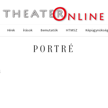
Hírek
Írások
Bemutatók
HTMSZ
Képügynöksé
PORTRÉ
a