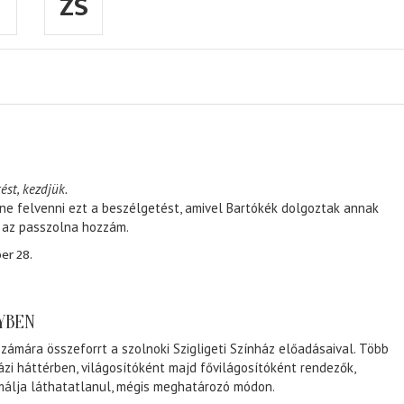
ZS
ést, kezdjük.
ene felvenni ezt a beszélgetést, amivel Bartókék dolgoztak annak
, az passzolna hozzám.
er 28.
NYBEN
zámára összeforrt a szolnoki Szigligeti Színház előadásaival. Több
ázi háttérben, világosítóként majd fővilágosítóként rendezők,
málja láthatatlanul, mégis meghatározó módon.