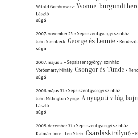
Yvonne, burgundi her
Witold Gombrowicz
László
súgó
2007. november 23.
Sepsiszentgyörgyi színház
George és Lennie
John Steinbeck
Rendező
súgó
2007. május 5.
Sepsiszentgyörgyi színház
Csongor és Tünde
Vörösmarty Mihály
Ren
súgó
2006. május 31.
Sepsiszentgyörgyi színház
A nyugati világ baj
John Millington Synge
László
súgó
2005. december 31.
Sepsiszentgyörgyi színház
Csárdáskirálynő
Kálmán Imre - Leo Stein
R