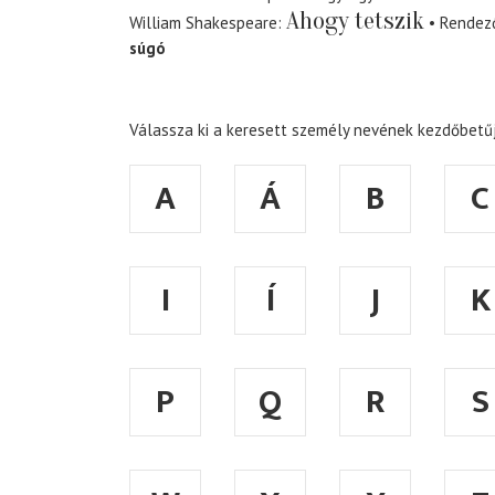
Ahogy tetszik
William Shakespeare
Rendez
súgó
Válassza ki a keresett személy nevének kezdőbetűj
A
Á
B
C
I
Í
J
K
P
Q
R
S