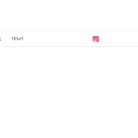
g
TESzT