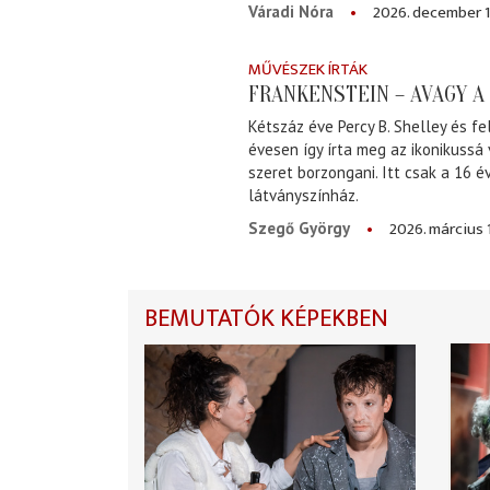
2026. december 1
Váradi Nóra
MŰVÉSZEK ÍRTÁK
FRANKENSTEIN – AVAGY 
Kétszáz éve Percy B. Shelley és fe
évesen így írta meg az ikonikussá
szeret borzongani. Itt csak a 16 
látványszínház.
2026. március 
Szegő György
BEMUTATÓK KÉPEKBEN