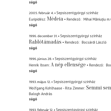
súgó
2005. február 4.
Sepsiszentgyörgyi színház
Médeia
Euripidész
Rendező
Mihai Măniuțiu
m.v
súgó
1996. december 31.
Sepsiszentgyörgyi színház
Rablótámadás
Rendező
Bocsárdi László
súgó
1996. június 28.
Sepsiszentgyörgyi színház
A nép ellensége
Henrik Ibsen
Rendező
Boc
súgó
1993. május 12.
Sepsiszentgyörgyi színház
Semmi sem 
Wolfgang Kohlhaase - Rita Zimmer
Balogh András
súgó
1993. február 12.
Sepsiszentgyörgyi színház