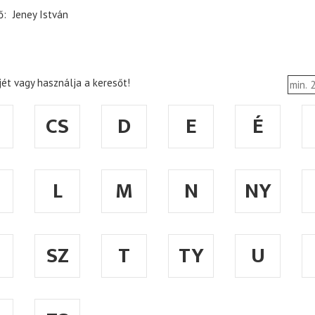
ő
Jeney István
ét vagy használja a keresőt!
CS
D
E
É
L
M
N
NY
SZ
T
TY
U