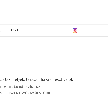
g
TESzT
Játszóhelyek, társszínházak, fesztiválok
CIMBORÁK BÁBSZÍNHÁZ
9/2020
2018/2019
2017/2018
2016/2017
SEPSISZENTGYÖRGY ÚJ STÚDIÓ