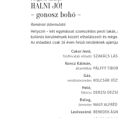
HALNI JÓ!
– gonosz bohó –
Romániai ősbemutató
Helyszín – két egymással szomszédos pesti lakás, 
különös körülmények között elhalálozott és mégis
Az előadást csak 16 éven felüli nézőinknek ajánlju
Cukor Jenő
SZAKÁCS LÁ
földhivatali előadó
Koncz Kálmán
PÁLFFY TIBO
államtitkár
Gáz
KOLCSÁR JÓZ
rendőralezredes
Heló
DERZSI DEZS
főtörzs
Balog
NAGY ALFRÉD
őrmester
Leolvasónő
BENEDEK ÁGN