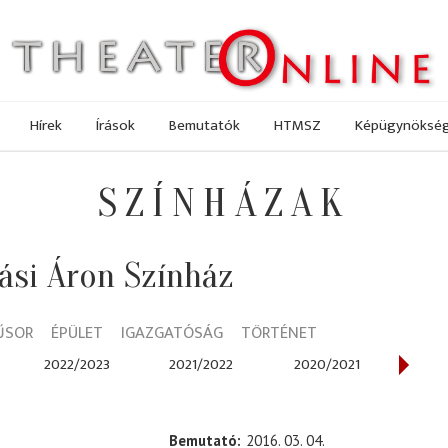
Hírek
Írások
Bemutatók
HTMSZ
Képügynöksé
SZÍNHÁZAK
ási Áron Színház
ŰSOR
ÉPÜLET
IGAZGATÓSÁG
TÖRTÉNET
2022/2023
2021/2022
2020/2021
201
Bemutató
2016. 03. 04.