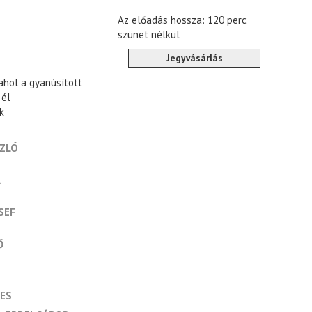
Az előadás hossza: 120 perc
szünet nélkül
Jegyvásárlás
ahol a gyanúsított
 él
k
SZLÓ
R
SEF
Ő
ES