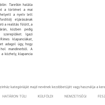
lin: Tarelkin halála
ont a történet a mai
helyett a nyelv lett
fordítói) eljárásának
i a realitás fölött, a
árán, közben pedig
 szereplőket. Igazi
Rímes klapanciákat,
ket adagol úgy, hogy
 hol mandinerből. A
 a közhely, klapancia
színház kategóriáját majd nevének kezdőbetűjét vagy használja a ker
HATÁRON TÚLI
KÜLFÖLDI
NEMZETISÉGI
FES