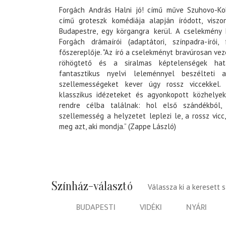
Forgách András Halni jó! című műve Szuhovo-Kobi
című groteszk komédiája alapján íródott, visz
Budapestre, egy körgangra kerül. A cselekmény 
Forgách drámaírói (adaptátori, színpadra-írói, 
főszereplője. "Az író a cselekményt bravúrosan vezet
röhögtető és a siralmas képtelenségek hat
fantasztikus nyelvi leleménnyel beszélteti a
szellemességeket kever úgy rossz viccekkel. 
klasszikus idézeteket és agyonkopott közhelye
rendre célba találnak: hol első szándékból,
szellemesség a helyzetet leplezi le, a rossz vicc,
meg azt, aki mondja.” (Zappe László)
Színház-választó
Válassza ki a keresett 
BUDAPESTI
VIDÉKI
NYÁRI