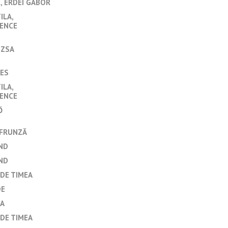
R
ERDEI GÁBOR
ILA
ENCE
UZSA
ES
ILA
ENCE
Ő
 FRUNZĂ
ND
ND
DE TIMEA
DE
KA
DE TIMEA