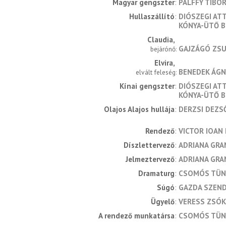
Magyar gengszter
PÁLFFY TIBO
Hullaszállító
DIÓSZEGI ATT
KÓNYA-ÜTŐ B
Claudia
GAJZÁGÓ ZS
bejárónő
Elvira
BENEDEK ÁGN
elvált feleség
Kínai gengszter
DIÓSZEGI ATT
KÓNYA-ÜTŐ B
Olajos Alajos hullája
DERZSI DEZS
rendező
VICTOR IOAN
díszlettervező
ADRIANA GRA
jelmeztervező
ADRIANA GRA
dramaturg
CSOMÓS TÜN
súgó
GAZDA SZEN
ügyelő
VERESS ZSÓ
a rendező munkatársa
CSOMÓS TÜN