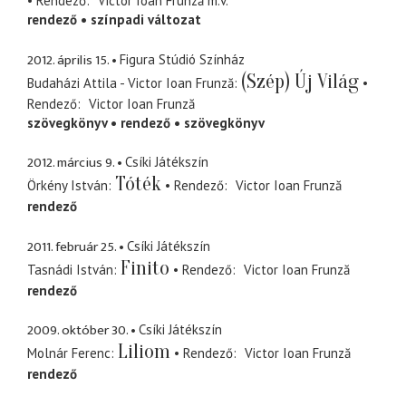
Rendező
Victor Ioan Frunză
m.v.
rendező
színpadi változat
2012. április 15.
Figura Stúdió Színház
(Szép) Új Világ
Budaházi Attila - Victor Ioan Frunză
Rendező
Victor Ioan Frunză
szövegkönyv
rendező
szövegkönyv
2012. március 9.
Csíki Játékszín
Tóték
Örkény István
Rendező
Victor Ioan Frunză
rendező
2011. február 25.
Csíki Játékszín
Finito
Tasnádi István
Rendező
Victor Ioan Frunză
rendező
2009. október 30.
Csíki Játékszín
Liliom
Molnár Ferenc
Rendező
Victor Ioan Frunză
rendező