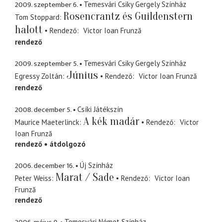
2009. szeptember 6.
Temesvári Csiky Gergely Színház
Rosencrantz és Guildenstern
Tom Stoppard
halott
Rendező
Victor Ioan Frunză
rendező
2009. szeptember 5.
Temesvári Csiky Gergely Színház
Június
Egressy Zoltán
Rendező
Victor Ioan Frunză
rendező
2008. december 5.
Csíki Játékszín
A kék madár
Maurice Maeterlinck
Rendező
Victor
Ioan Frunză
rendező
átdolgozó
2006. december 16.
Új Színház
Marat / Sade
Peter Weiss
Rendező
Victor Ioan
Frunză
rendező
Temesvári Német Színház