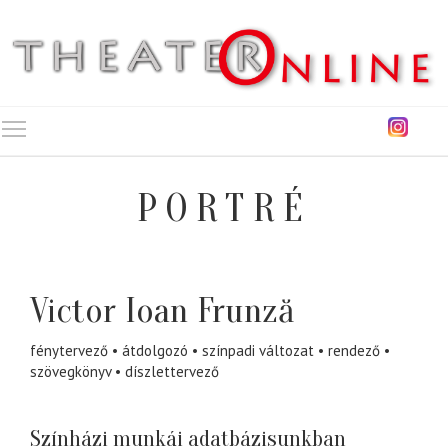
Toggle main menu visibility
PORTRÉ
Victor Ioan Frunză
fénytervező
átdolgozó
színpadi változat
rendező
szövegkönyv
díszlettervező
Színházi munkái adatbázisunkban