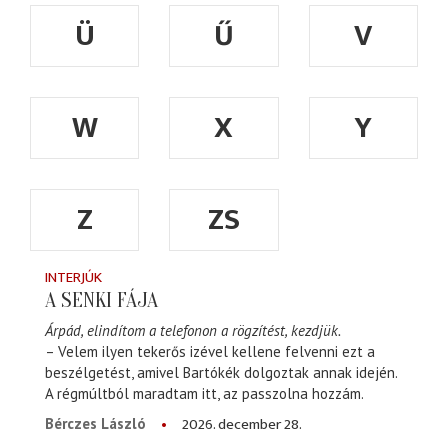
Ü
Ű
V
W
X
Y
Z
ZS
INTERJÚK
A SENKI FÁJA
Árpád, elindítom a telefonon a rögzítést, kezdjük.
– Velem ilyen tekerős izével kellene felvenni ezt a
beszélgetést, amivel Bartókék dolgoztak annak idején.
A régmúltból maradtam itt, az passzolna hozzám.
2026. december 28.
Bérczes László