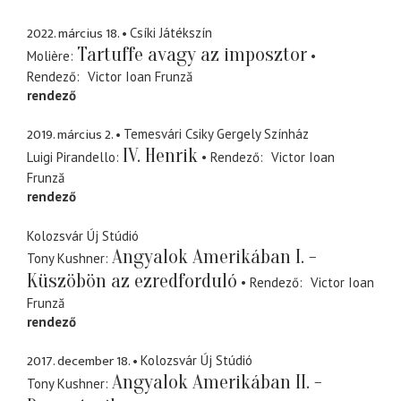
2022. március 18.
Csíki Játékszín
Tartuffe avagy az imposztor
Molière
Rendező
Victor Ioan Frunză
rendező
2019. március 2.
Temesvári Csiky Gergely Színház
IV. Henrik
Luigi Pirandello
Rendező
Victor Ioan
Frunză
rendező
Kolozsvár Új Stúdió
Angyalok Amerikában I. -
Tony Kushner
Küszöbön az ezredforduló
Rendező
Victor Ioan
Frunză
rendező
2017. december 18.
Kolozsvár Új Stúdió
Angyalok Amerikában II. -
Tony Kushner