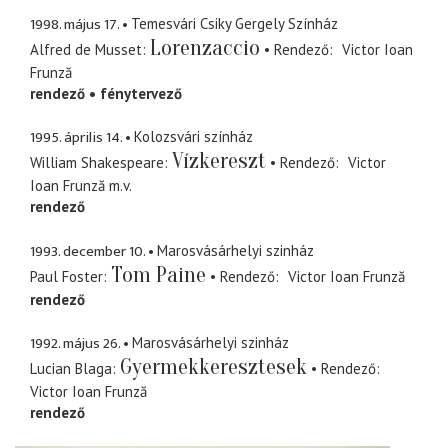
1998. május 17.
Temesvári Csiky Gergely Színház
Lorenzaccio
Alfred de Musset
Rendező
Victor Ioan
Frunză
rendező
fénytervező
1995. április 14.
Kolozsvári színház
Vízkereszt
William Shakespeare
Rendező
Victor
Ioan Frunză
m.v.
rendező
1993. december 10.
Marosvásárhelyi szinház
Tom Paine
Paul Foster
Rendező
Victor Ioan Frunză
rendező
1992. május 26.
Marosvásárhelyi szinház
Gyermekkeresztesek
Lucian Blaga
Rendező
Victor Ioan Frunză
rendező