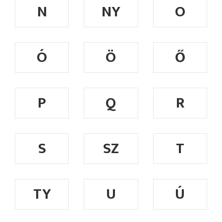
N
NY
O
Ó
Ö
Ő
P
Q
R
S
SZ
T
TY
U
Ú