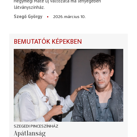
Hegymegi Máté új változata ma lényegében
látványszínház.
2026. március 10.
Szegő György
BEMUTATÓK KÉPEKBEN
SZEGEDI PINCESZÍNHÁZ
Apátlanság