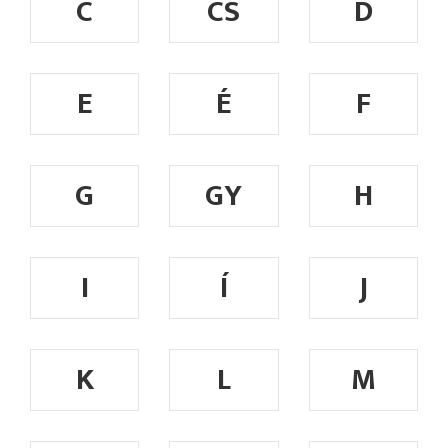
C
CS
D
E
É
F
G
GY
H
I
Í
J
K
L
M