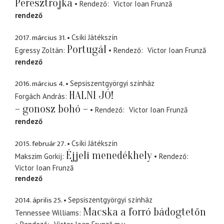
Peresztrojka
Rendező
Victor Ioan Frunză
rendező
2017. március 31.
Csíki Játékszín
Portugál
Egressy Zoltán
Rendező
Victor Ioan Frunză
rendező
2016. március 4.
Sepsiszentgyörgyi színház
HALNI JÓ!
Forgách András
– gonosz bohó –
Rendező
Victor Ioan Frunză
rendező
2015. február 27.
Csíki Játékszín
Éjjeli menedékhely
Makszim Gorkij
Rendező
Victor Ioan Frunză
rendező
2014. április 25.
Sepsiszentgyörgyi színház
Macska a forró bádogtetőn
Tennessee Williams