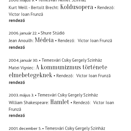
2006. május 9.
Koldusopera
Kurt Weill - Bertolt Brecht
Rendező
Victor Ioan Frunză
rendező
2006. január 22.
Shure Stúdió
Médeia
Jean Anouilh
Rendező
Victor Ioan Frunză
rendező
2004. január 30.
Temesvári Csiky Gergely Színház
A kommunizmus története
Matei Vişniec
elmebetegeknek
Rendező
Victor Ioan Frunză
rendező
2003. május 3.
Temesvári Csiky Gergely Színház
Hamlet
William Shakespeare
Rendező
Victor Ioan
Frunză
rendező
2001. december 5.
Temesvári Csiky Gergely Színház