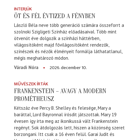
INTERJÚK
ÖT ÉS FÉL ÉVTIZED A FÉNYBEN
László Béla neve több generáció számára összeforrt a
szolnoki Szigligeti Színház előadásaival. Több mint
ötvenöt éve dolgozik a színházi háttérben,
világosítóként majd fővilágosítóként rendezők,
színészek és nézők élményeit formálja láthatatlanul,
mégis meghatározó módon.
2026. december 10.
Váradi Nóra
MŰVÉSZEK ÍRTÁK
FRANKENSTEIN – AVAGY A MODERN
PROMÉTHEUSZ
Kétszáz éve Percy B. Shelley és felesége, Mary a
baráttal, Lord Bayronnal írósdit játszottak. Mary 19
évesen így írta meg az ikonikussá vált Frankenstein
regényt. Sok átdolgozás lett, hiszen a közönség szeret
borzongani. Itt csak a 16 éven felül. Garai Judit és