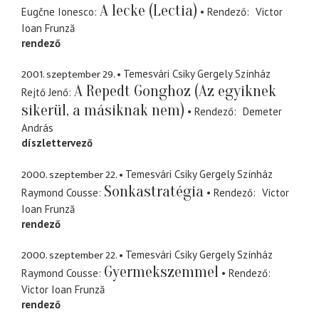
A lecke (Lectia)
Eugčne Ionesco
Rendező
Victor
Ioan Frunză
rendező
2001. szeptember 29.
Temesvári Csiky Gergely Színház
A Repedt Gonghoz (Az egyiknek
Rejtő Jenő
sikerül, a másiknak nem)
Rendező
Demeter
András
díszlettervező
2000. szeptember 22.
Temesvári Csiky Gergely Színház
Sonkastratégia
Raymond Cousse
Rendező
Victor
Ioan Frunză
rendező
2000. szeptember 22.
Temesvári Csiky Gergely Színház
Gyermekszemmel
Raymond Cousse
Rendező
Victor Ioan Frunză
rendező