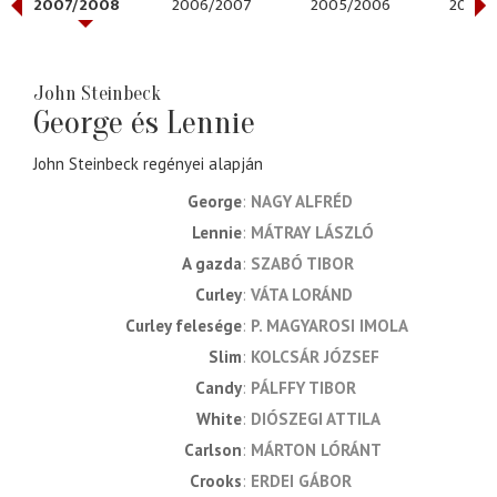
2007/2008
2006/2007
2005/2006
2004/
John Steinbeck
George és Lennie
John Steinbeck regényei alapján
George
NAGY ALFRÉD
Lennie
MÁTRAY LÁSZLÓ
A gazda
SZABÓ TIBOR
Curley
VÁTA LORÁND
Curley felesége
P. MAGYAROSI IMOLA
Slim
KOLCSÁR JÓZSEF
Candy
PÁLFFY TIBOR
White
DIÓSZEGI ATTILA
Carlson
MÁRTON LÓRÁNT
Crooks
ERDEI GÁBOR