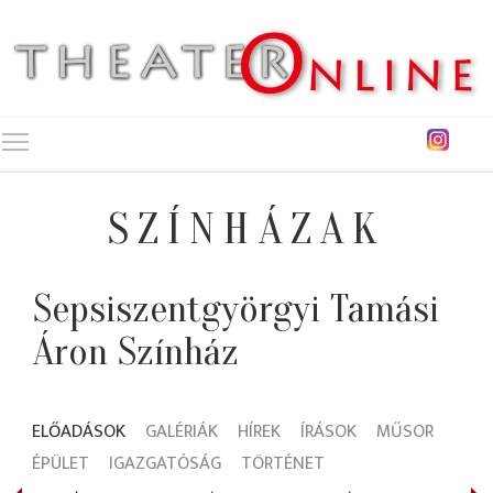
Toggle main menu visibility
SZÍNHÁZAK
Sepsiszentgyörgyi Tamási
Áron Színház
ELŐADÁSOK
GALÉRIÁK
HÍREK
ÍRÁSOK
MŰSOR
ÉPÜLET
IGAZGATÓSÁG
TÖRTÉNET