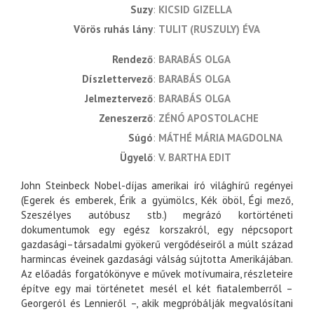
Suzy
KICSID GIZELLA
Vörös ruhás lány
TULIT (RUSZULY) ÉVA
rendező
BARABÁS OLGA
díszlettervező
BARABÁS OLGA
jelmeztervező
BARABÁS OLGA
zeneszerző
ZÉNÓ APOSTOLACHE
súgó
MÁTHÉ MÁRIA MAGDOLNA
ügyelő
V. BARTHA EDIT
John Steinbeck Nobel-díjas amerikai író világhírű regényei
(Egerek és emberek, Érik a gyümölcs, Kék öböl, Égi mező,
Szeszélyes autóbusz stb.) megrázó kortörténeti
dokumentumok egy egész korszakról, egy népcsoport
gazdasági–társadalmi gyökerű vergődéseiről a múlt század
harmincas éveinek gazdasági válság sújtotta Amerikájában.
Az előadás forgatókönyve e művek motívumaira, részleteire
építve egy mai történetet mesél el két fiatalemberről –
Georgeról és Lennieről –, akik megpróbálják megvalósítani