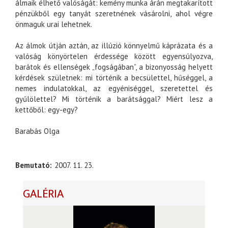
álmaik élhető valóságát: kemény munka árán megtakarított
pénzükből egy tanyát szeretnének vásárolni, ahol végre
önmaguk urai lehetnek.
Az álmok útján aztán, az illúzió könnyelmű káprázata és a
valóság könyörtelen érdessége között egyensúlyozva,
barátok és ellenségek „fogságában”, a bizonyosság helyett
kérdések születnek: mi történik a becsülettel, hűséggel, a
nemes indulatokkal, az egyéniséggel, szeretettel és
gyűlölettel? Mi történik a barátsággal? Miért lesz a
kettőből: egy-egy?
Barabás Olga
Bemutató
2007. 11. 23.
GALÉRIA