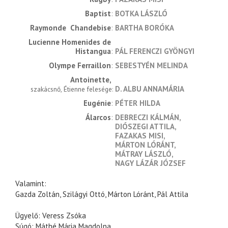
Baptist
BOTKA LÁSZLÓ
Raymonde  Chandebise
BARTHA BORÓKA
Lucienne Homenides de 
Histangua
PÁL FERENCZI GYÖNGYI
Olympe Ferraillon
SEBESTYÉN MELINDA
Antoinette
D. ALBU ANNAMÁRIA
szakácsnő, Étienne felesége
Eugénie
PÉTER HILDA
Álarcos
DEBRECZI KÁLMÁN
DIÓSZEGI ATTILA
FAZAKAS MISI
MÁRTON LÓRÁNT
MÁTRAY LÁSZLÓ
NAGY LÁZÁR JÓZSEF
Valamint:
Gazda Zoltán, Szilágyi Ottó, Márton Lóránt, Pál Attila
Ügyelő: Veress Zsóka
Súgó: Máthé Mária Magdolna