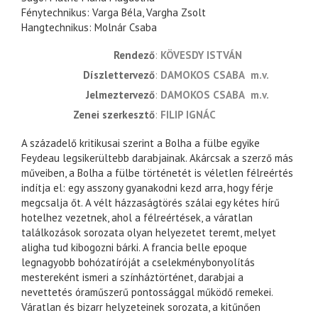
Fénytechnikus: Varga Béla, Vargha Zsolt
Hangtechnikus: Molnár Csaba
rendező
KÖVESDY ISTVÁN
díszlettervező
DAMOKOS CSABA
m.v.
jelmeztervező
DAMOKOS CSABA
m.v.
zenei szerkesztő
FILIP IGNÁC
A századelő kritikusai szerint a Bolha a fülbe egyike
Feydeau legsikerültebb darabjainak. Akárcsak a szerző más
műveiben, a Bolha a fülbe történetét is véletlen félreértés
indítja el: egy asszony gyanakodni kezd arra, hogy férje
megcsalja őt. A vélt házzaságtörés szálai egy kétes hírű
hotelhez vezetnek, ahol a félreértések, a váratlan
találkozások sorozata olyan helyezetet teremt, melyet
aligha tud kibogozni bárki. A francia belle epoque
legnagyobb bohózatíróját a cselekménybonyolítás
mestereként ismeri a színháztörténet, darabjai a
nevettetés óraműszerű pontossággal működő remekei.
Váratlan és bizarr helyzeteinek sorozata, a kitűnően