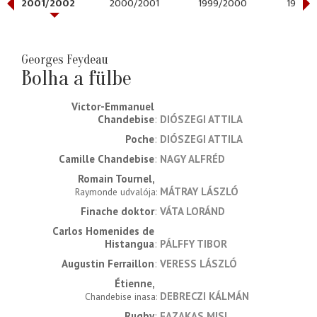
2001/2002
2000/2001
1999/2000
1998/1
Georges Feydeau
Bolha a fülbe
Victor-Emmanuel 
Chandebise
DIÓSZEGI ATTILA
Poche
DIÓSZEGI ATTILA
Camille Chandebise
NAGY ALFRÉD
Romain Tournel
MÁTRAY LÁSZLÓ
Raymonde udvalója
Finache doktor
VÁTA LORÁND
Carlos Homenides de 
Histangua
PÁLFFY TIBOR
Augustin Ferraillon
VERESS LÁSZLÓ
Étienne
DEBRECZI KÁLMÁN
Chandebise inasa
Rugby
FAZAKAS MISI