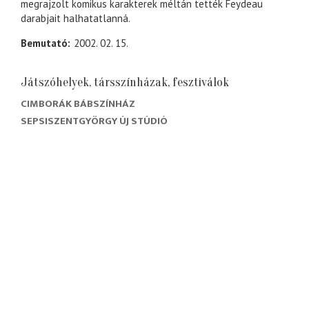
megrajzolt komikus karakterek méltán tették Feydeau
darabjait halhatatlanná.
Bemutató
2002. 02. 15.
Játszóhelyek, társszínházak, fesztiválok
CIMBORÁK BÁBSZÍNHÁZ
SEPSISZENTGYÖRGY ÚJ STÚDIÓ