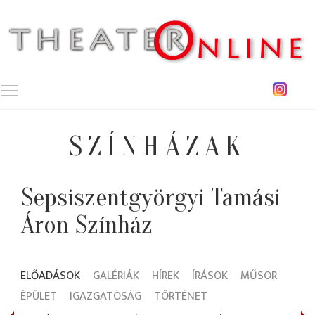
Toggle main menu visibility
SZÍNHÁZAK
Sepsiszentgyörgyi Tamási
Áron Színház
ELŐADÁSOK
GALÉRIÁK
HÍREK
ÍRÁSOK
MŰSOR
ÉPÜLET
IGAZGATÓSÁG
TÖRTÉNET