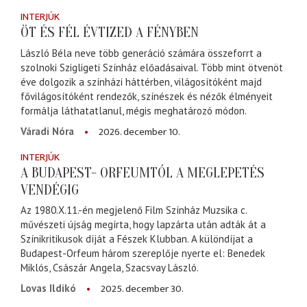
INTERJÚK
ÖT ÉS FÉL ÉVTIZED A FÉNYBEN
László Béla neve több generáció számára összeforrt a
szolnoki Szigligeti Színház előadásaival. Több mint ötvenöt
éve dolgozik a színházi háttérben, világosítóként majd
fővilágosítóként rendezők, színészek és nézők élményeit
formálja láthatatlanul, mégis meghatározó módon.
2026. december 10.
Váradi Nóra
INTERJÚK
A BUDAPEST- ORFEUMTÓL A MEGLEPETÉS
VENDÉGIG
Az 1980.X.11.-én megjelenő Film Színház Muzsika c.
művészeti újság megírta, hogy lapzárta után adták át a
Színikritikusok díját a Fészek Klubban. A különdíjat a
Budapest-Orfeum három szereplője nyerte el: Benedek
Miklós, Császár Angela, Szacsvay László.
2025. december 30.
Lovas Ildikó