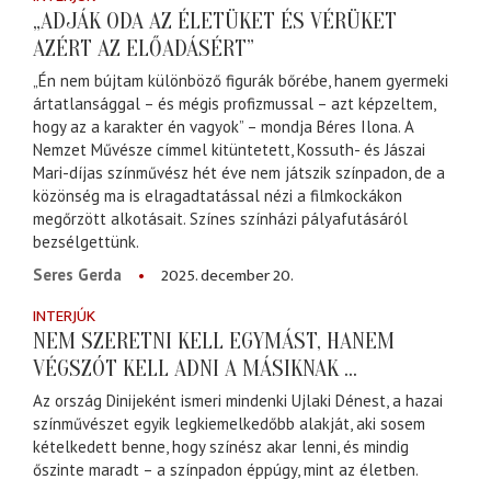
„ADJÁK ODA AZ ÉLETÜKET ÉS VÉRÜKET
AZÉRT AZ ELŐADÁSÉRT”
„Én nem bújtam különböző figurák bőrébe, hanem gyermeki
ártatlansággal – és mégis profizmussal – azt képzeltem,
hogy az a karakter én vagyok” – mondja Béres Ilona. A
Nemzet Művésze címmel kitüntetett, Kossuth- és Jászai
Mari-díjas színművész hét éve nem játszik színpadon, de a
közönség ma is elragadtatással nézi a filmkockákon
megőrzött alkotásait. Színes színházi pályafutásáról
bezsélgettünk.
2025. december 20.
Seres Gerda
INTERJÚK
NEM SZERETNI KELL EGYMÁST, HANEM
VÉGSZÓT KELL ADNI A MÁSIKNAK ...
Az ország Dinijeként ismeri mindenki Ujlaki Dénest, a hazai
színművészet egyik legkiemelkedőbb alakját, aki sosem
kételkedett benne, hogy színész akar lenni, és mindig
őszinte maradt – a színpadon éppúgy, mint az életben.