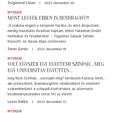
2025. december 20.
Zsigmond Lilian
INTERJÚK
MOST LEGYEK EBBEN IS RENDHAGYÓ?!
„A szakma engem a tenyerén hordoz, és ahol dolgoztam,
mindig maximális bizalmat kaptam, ebből fakadóan kiváló
munkákat és feladatokat” – fogalmaz Gáspár Sándor
Kossuth- és Jászai-díjas színművész.
2025. december 19.
Seres Gerda
INTERJÚK
VOLT EGYSZER EGY EGYETEMI SZÍNPAD… MEG
EGY UNIVERSITAS EGYÜTTES…
meg Rock Színház….soroljam még? kérdezem Katona Imrét,
aki színészként, dramaturgként, rendezőként és elméleti
szakemberként a színpadi kísérletekre, az alternatív
kezdeményezésekre tette fel az életét.
2025. december 15.
Lovas Ildikó
INTERJÚK