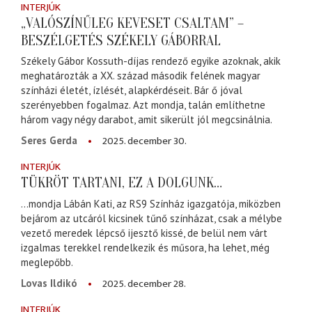
INTERJÚK
„VALÓSZÍNŰLEG KEVESET CSALTAM” –
BESZÉLGETÉS SZÉKELY GÁBORRAL
Székely Gábor Kossuth-díjas rendező egyike azoknak, akik
meghatározták a XX. század második felének magyar
színházi életét, ízlését, alapkérdéseit. Bár ő jóval
szerényebben fogalmaz. Azt mondja, talán említhetne
három vagy négy darabot, amit sikerült jól megcsinálnia.
2025. december 30.
Seres Gerda
INTERJÚK
TÜKRÖT TARTANI, EZ A DOLGUNK…
...mondja Lábán Kati, az RS9 Színház igazgatója, miközben
bejárom az utcáról kicsinek tűnő színházat, csak a mélybe
vezető meredek lépcső ijesztő kissé, de belül nem várt
izgalmas terekkel rendelkezik és műsora, ha lehet, még
meglepőbb.
2025. december 28.
Lovas Ildikó
INTERJÚK