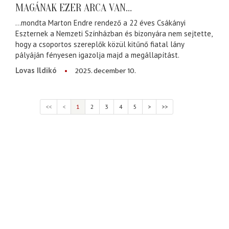
MAGÁNAK EZER ARCA VAN…
…mondta Marton Endre rendező a 22 éves Csákányi
Eszternek a Nemzeti Színházban és bizonyára nem sejtette,
hogy a csoportos szereplők közül kitűnő fiatal lány
pályáján fényesen igazolja majd a megállapítást.
2025. december 10.
Lovas Ildikó
<<
<
1
2
3
4
5
>
>>