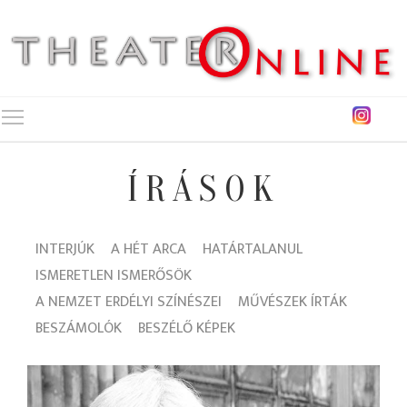
Toggle main menu visibility
ÍRÁSOK
INTERJÚK
A HÉT ARCA
HATÁRTALANUL
ISMERETLEN ISMERŐSÖK
A NEMZET ERDÉLYI SZÍNÉSZEI
MŰVÉSZEK ÍRTÁK
BESZÁMOLÓK
BESZÉLŐ KÉPEK