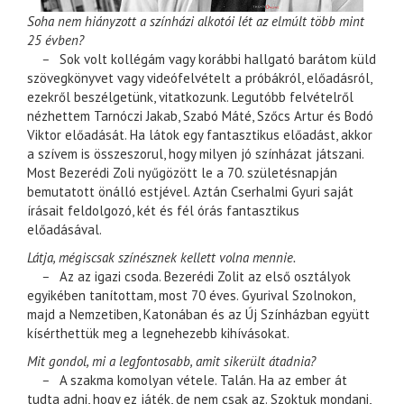
Soha nem hiányzott a színházi alkotói lét az elmúlt több mint
25 évben?
–
Sok volt kollégám vagy korábbi hallgató barátom küld
szövegkönyvet vagy videófelvételt a próbákról, előadásról,
ezekről beszélgetünk, vitatkozunk. Legutóbb felvételről
nézhettem Tarnóczi Jakab, Szabó Máté, Szőcs Artur és Bodó
Viktor előadását. Ha látok egy fantasztikus előadást, akkor
a szívem is összeszorul, hogy milyen jó színházat játszani.
Most Bezerédi Zoli nyűgözött le a 70. születésnapján
bemutatott önálló estjével. Aztán Cserhalmi Gyuri saját
írásait feldolgozó, két és fél órás fantasztikus
előadásával.
Látja, mégiscsak színésznek kellett volna mennie.
–
Az az igazi csoda. Bezerédi Zolit az első osztályok
egyikében tanítottam, most 70 éves. Gyurival Szolnokon,
majd a Nemzetiben, Katonában és az Új Színházban együtt
kísérthettük meg a legnehezebb kihívásokat.
Mit gondol, mi a legfontosabb, amit sikerült átadnia?
–
A szakma komolyan vétele. Talán. Ha az ember át
tudta adni, hogy ez játék, de nem csak az. Szoktuk mondani,