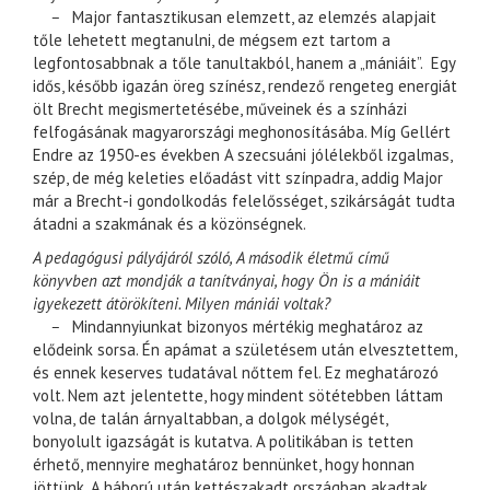
–
Major fantasztikusan elemzett, az elemzés alapjait
tőle lehetett megtanulni, de mégsem ezt tartom a
legfontosabbnak a tőle tanultakból, hanem a „mániáit”. Egy
idős, később igazán öreg színész, rendező rengeteg energiát
ölt Brecht megismertetésébe, műveinek és a színházi
felfogásának magyarországi meghonosításába. Míg Gellért
Endre az 1950-es években A szecsuáni jólélekből izgalmas,
szép, de még keleties előadást vitt színpadra, addig Major
már a Brecht-i gondolkodás felelősséget, szikárságát tudta
átadni a szakmának és a közönségnek.
A pedagógusi pályájáról szóló, A második életmű című
könyvben azt mondják a tanítványai, hogy Ön is a mániáit
igyekezett átörökíteni. Milyen mániái voltak?
–
Mindannyiunkat bizonyos mértékig meghatároz az
elődeink sorsa. Én apámat a születésem után elvesztettem,
és ennek keserves tudatával nőttem fel. Ez meghatározó
volt. Nem azt jelentette, hogy mindent sötétebben láttam
volna, de talán árnyaltabban, a dolgok mélységét,
bonyolult igazságát is kutatva. A politikában is tetten
érhető, mennyire meghatároz bennünket, hogy honnan
jöttünk. A háború után kettészakadt országban akadtak,