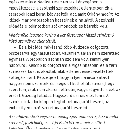
egészen más előadást teremtettek. Lényegében is
megváltozott: a szolnoki színészekkel ellentétben ők a
szerepek igazi korát képviselték, azt, amit Örkény megírt. Az
idősek már óvatosabban beszélnek a halálról. A szolnoki
előadás e tekintetben szókimondóbb és bátrabb volt.
Mindenféle legenda kering a két főszerepet játszó színésznő
közti személyes ellentétről.
–
Ez a két idős művésznő több évtizede dolgozott
összezárva egy társulatban. Valamiért talán nem szerették
egymást. A próbákon azonban szó sem volt semmilyen
háborúról. Később is dolgoztam a Vígszínházban, és a férfi
színészek közt is akadtak, akik ellenérzéssel viseltettek
kollégáik iránt. Képzelje el, hogy milyen, amikor valakit
nagyon nem szeretek, és mégis el kell eljátszanom, hogy
szeretem, csak nem akarom elárulni, vagy szégyellem ezt az
érzést. Gazdag feladat. Nagyszerű színésznek lenni. A
színész tulajdonképpen legtöbbet magáról beszél, az
ember ilyen önző, szeret magáról beszélni.
A színházrendező egyszerre pedagógus, polihisztor, koordinátor-
szervező, pszichológus – írja Bodó Viktor a már említett
kötetben. Önnek melyik volt az erőssége ezek közül?