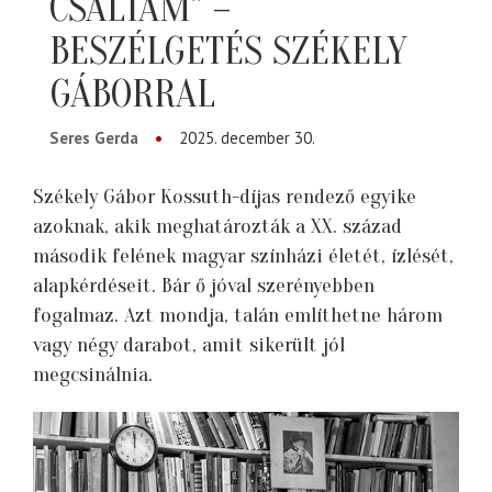
CSALTAM” –
BESZÉLGETÉS SZÉKELY
GÁBORRAL
Seres Gerda
2025. december 30.
Székely Gábor Kossuth-díjas rendező egyike
azoknak, akik meghatározták a XX. század
második felének magyar színházi életét, ízlését,
alapkérdéseit. Bár ő jóval szerényebben
fogalmaz. Azt mondja, talán említhetne három
vagy négy darabot, amit sikerült jól
megcsinálnia.