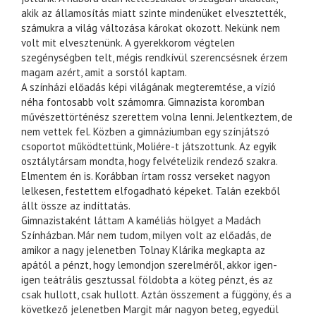
akik az államosítás miatt szinte mindenüket elvesztették,
számukra a világ változása károkat okozott. Nekünk nem
volt mit elvesztenünk. A gyerekkorom végtelen
szegénységben telt, mégis rendkívül szerencsésnek érzem
magam azért, amit a sorstól kaptam.
A színházi előadás képi világának megteremtése, a vízió
néha fontosabb volt számomra. Gimnazista koromban
művészettörténész szerettem volna lenni. Jelentkeztem, de
nem vettek fel. Közben a gimnáziumban egy színjátszó
csoportot működtettünk, Moliére-t játszottunk. Az egyik
osztálytársam mondta, hogy felvételizik rendező szakra.
Elmentem én is. Korábban írtam rossz verseket nagyon
lelkesen, festettem elfogadható képeket. Talán ezekből
állt össze az indíttatás.
Gimnazistaként láttam A kaméliás hölgyet a Madách
Színházban. Már nem tudom, milyen volt az előadás, de
amikor a nagy jelenetben Tolnay Klárika megkapta az
apától a pénzt, hogy lemondjon szerelméről, akkor igen-
igen teátrális gesztussal földobta a köteg pénzt, és az
csak hullott, csak hullott. Aztán összement a függöny, és a
következő jelenetben Margit már nagyon beteg, egyedül