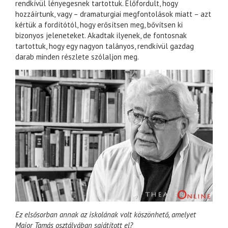
rendkívül lényegesnek tartottuk. Előfordult, hogy
hozzáírtunk, vagy – dramaturgiai megfontolások miatt – azt
kértük a fordítótól, hogy erősítsen meg, bővítsen ki
bizonyos jeleneteket. Akadtak ilyenek, de fontosnak
tartottuk, hogy egy nagyon talányos, rendkívül gazdag
darab minden részlete szólaljon meg.
Ez elsősorban annak az iskolának volt köszönhető, amelyet
Major Tamás osztályában sajátított el?