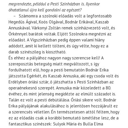
megrendezte, például a Pesti Színházban is. Ilyenkor
óhatatlanul újra kell gondolni az egészet?
–
Számomra a szolnoki előadás volt a legfontosabb
Hegedűs Ágival, Koós Olgával, Bodnár Erikával, Kaszab
Annuskával. Várkonyi Zoltán remek színházvezető volt, és
Örkénnyel barátok voltak. Eljött Szolnokra megnézni az
előadást. A Vígszínházban pedig éppen valami hiány
adódott, amit ki kellett tölteni, és úgy vélte, hogy ez a
darab színészileg is kiosztható.
És ehhez a pályához nagyon nagy szerencse kell! A
szereposztás betegség miatt megváltozott, s így
fordulhatott elő, hogy a pesti bemutatón Bodnár Erika
játszotta Egérkét, és Kaszab Annuska, aki egy csoda volt és
Erdélyben óriási sztár, ő játszhatta s Pesti Színházban az
operaénekesnő szerepét. Annuska már közeledett a 80.
évéhez, és mint jelenség megidézte az elmúlt századot is.
Talán ez volt a pesti debütálása. Óriási sikere volt. Bodnár
Erika pályájának alakulásához is jelentősen hozzájárult ez
a szerencsés véletlen. Én természetesen attól féltem, hogy
ez az előadás csak a korábbi bemutató ismétlése lesz, de a
fantasztikus színészek: Sulyok Mária és Bulla Elma