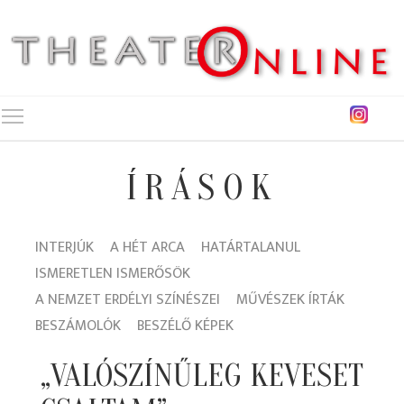
Toggle main menu visibility
ÍRÁSOK
INTERJÚK
A HÉT ARCA
HATÁRTALANUL
ISMERETLEN ISMERŐSÖK
A NEMZET ERDÉLYI SZÍNÉSZEI
MŰVÉSZEK ÍRTÁK
BESZÁMOLÓK
BESZÉLŐ KÉPEK
„VALÓSZÍNŰLEG KEVESET