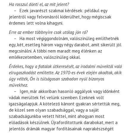
Ha rosszul dönti el, az mit jelent?
–
Ezek javarészt szakmai kérdések: például egy
jelentről vagy felvonásról kiderülhet, hogy mégiscsak
érdemes lett volna kihagyni.
Erre az ember többnyire csak utólag jön rá?
–
Ha most végiggondolnám, valószínűleg említhetnék
egy, két, esetleg három vagy négy darabot, amit sikerült jól
megcsinálni. A többi nem maradt meg élénken az
emlékezetemben, valószínűleg okkal.
Érdekes, hogy a fiatalok útkeresését, az irodalmi művektől való
elrugaszkodást említette. Az 1970-es évek elején akadtak, akik
úgy vélték, Ön is túlságosan szabadon nyúl bizonyos
művekhez.
–
Igen, már akkoriban hasonló aggályok vagy időnként
vádak merültek fel velünk szemben. Ezeknek volt
igazságalapjuk. A kötelező kánont gyakran sértettük meg,
de közel sem olyan szabadsággal, vagy a saját
szabadságunkba vetett hittel, mint ahogyan most
előadások készülnek. Újrafordítottunk darabokat, mert a
jelentős drámák magyar fordításainak naprakészségét