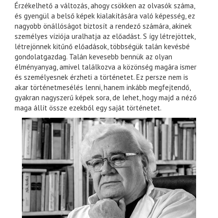
Érzékelhető a változás, ahogy csökken az olvasók száma,
és gyengül a belső képek kialakítására való képesség, ez
nagyobb önállóságot biztosít a rendező számára, akinek
személyes víziója uralhatja az előadást. S így létrejöttek,
létrejönnek kitűnő előadások, többségük talán kevésbé
gondolatgazdag. Talán kevesebb bennük az olyan
élményanyag, amivel találkozva a közönség magára ismer
és személyesnek érzheti a történetet. Ez persze nem is
akar történetmesélés lenni, hanem inkább megfejtendő,
gyakran nagyszerű képek sora, de lehet, hogy majd a néző
maga állít össze ezekből egy saját történetet.