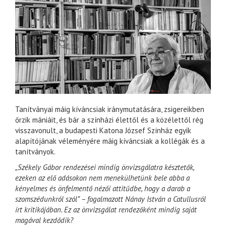
Tanítványai máig kíváncsiak iránymutatására, zsigereikben
őrzik mániáit, és bár a színházi élettől és a közélettől rég
visszavonult, a budapesti Katona József Színház egyik
alapítójának véleményére máig kíváncsiak a kollégák és a
tanítványok.
„Székely Gábor rendezései mindig önvizsgálatra késztetők,
ezeken az elő adásokon nem menekülhetünk bele abba a
kényelmes és önfelmentő nézői attitűdbe, hogy a darab a
szomszédunkról szól” – fogalmazott Nánay István a Catullusról
írt kritikájában. Ez az önvizsgálat rendezőként mindig saját
magával kezdődik?