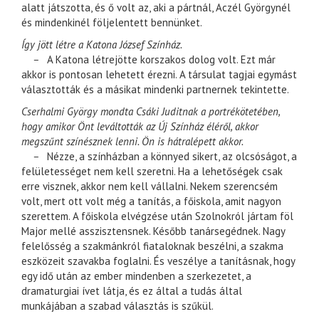
alatt játszotta, és ő volt az, aki a pártnál, Aczél Györgynél
és mindenkinél följelentett bennünket.
Így jött létre a Katona József Színház.
–
A Katona létrejötte korszakos dolog volt. Ezt már
akkor is pontosan lehetett érezni. A társulat tagjai egymást
választották és a másikat mindenki partnernek tekintette.
Cserhalmi György mondta Csáki Juditnak a portrékötetében,
hogy amikor Önt leváltották az Új Színház éléről, akkor
megszűnt színésznek lenni. Ön is hátralépett akkor.
–
Nézze, a színházban a könnyed sikert, az olcsóságot, a
felületességet nem kell szeretni. Ha a lehetőségek csak
erre visznek, akkor nem kell vállalni. Nekem szerencsém
volt, mert ott volt még a tanítás, a főiskola, amit nagyon
szerettem. A főiskola elvégzése után Szolnokról jártam föl
Major mellé asszisztensnek. Később tanársegédnek. Nagy
felelősség a szakmánkról fiataloknak beszélni, a szakma
eszközeit szavakba foglalni. És veszélye a tanításnak, hogy
egy idő után az ember mindenben a szerkezetet, a
dramaturgiai ívet látja, és ez által a tudás által
munkájában a szabad választás is szűkül.