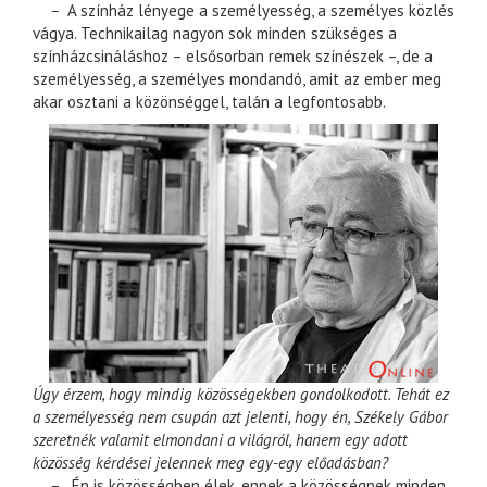
–
A színház lényege a személyesség, a személyes közlés
vágya. Technikailag nagyon sok minden szükséges a
színházcsináláshoz – elsősorban remek színészek –, de a
személyesség, a személyes mondandó, amit az ember meg
akar osztani a közönséggel, talán a legfontosabb.
Úgy érzem, hogy mindig közösségekben gondolkodott. Tehát ez
a személyesség nem csupán azt jelenti, hogy én, Székely Gábor
szeretnék valamit elmondani a világról, hanem egy adott
közösség kérdései jelennek meg egy-egy előadásban?
–
Én is közösségben élek, ennek a közösségnek minden