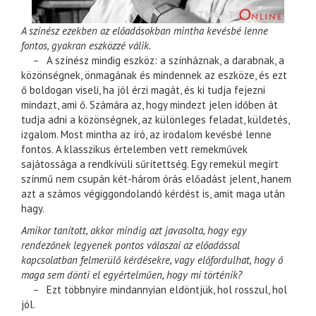
A színész ezekben az előadásokban mintha kevésbé lenne
fontos, gyakran eszközzé válik.
–
A színész mindig eszköz: a színháznak, a darabnak, a
közönségnek, önmagának és mindennek az eszköze, és ezt
ő boldogan viseli, ha jól érzi magát, és ki tudja fejezni
mindazt, ami ő. Számára az, hogy mindezt jelen időben át
tudja adni a közönségnek, az különleges feladat, küldetés,
izgalom. Most mintha az író, az irodalom kevésbé lenne
fontos. A klasszikus értelemben vett remekművek
sajátossága a rendkívüli sűrítettség. Egy remekül megírt
színmű nem csupán két-három órás előadást jelent, hanem
azt a számos végiggondolandó kérdést is, amit maga után
hagy.
Amikor tanított, akkor mindig azt javasolta, hogy egy
rendezőnek legyenek pontos válaszai az előadással
kapcsolatban felmerülő kérdésekre, vagy előfordulhat, hogy ő
maga sem dönti el egyértelműen, hogy mi történik?
–
Ezt többnyire mindannyian eldöntjük, hol rosszul, hol
jól.