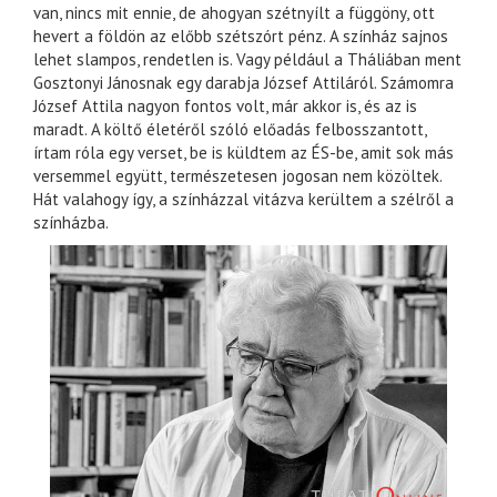
van, nincs mit ennie, de ahogyan szétnyílt a függöny, ott
hevert a földön az előbb szétszórt pénz. A színház sajnos
lehet slampos, rendetlen is. Vagy például a Tháliában ment
Gosztonyi Jánosnak egy darabja József Attiláról. Számomra
József Attila nagyon fontos volt, már akkor is, és az is
maradt. A költő életéről szóló előadás felbosszantott,
írtam róla egy verset, be is küldtem az ÉS-be, amit sok más
versemmel együtt, természetesen jogosan nem közöltek.
Hát valahogy így, a színházzal vitázva kerültem a szélről a
színházba.