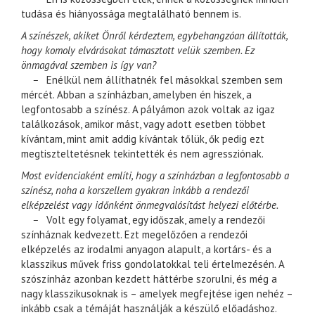
tudása és hiányossága megtalálható bennem is.
A színészek, akiket Önről kérdeztem, egybehangzóan állították,
hogy komoly elvárásokat támasztott velük szemben. Ez
önmagával szemben is így van?
–
Enélkül nem állíthatnék fel másokkal szemben sem
mércét. Abban a színházban, amelyben én hiszek, a
legfontosabb a színész. A pályámon azok voltak az igaz
találkozások, amikor mást, vagy adott esetben többet
kívántam, mint amit addig kívántak tőlük, ők pedig ezt
megtiszteltetésnek tekintették és nem agressziónak.
Most evidenciaként említi, hogy a színházban a legfontosabb a
színész, noha a korszellem gyakran inkább a rendezői
elképzelést vagy időnként önmegvalósítást helyezi előtérbe.
–
Volt egy folyamat, egy időszak, amely a rendezői
színháznak kedvezett. Ezt megelőzően a rendezői
elképzelés az irodalmi anyagon alapult, a kortárs- és a
klasszikus művek friss gondolatokkal teli értelmezésén. A
szószínház azonban kezdett háttérbe szorulni, és még a
nagy klasszikusoknak is – amelyek megfejtése igen nehéz –
inkább csak a témáját használják a készülő előadáshoz.