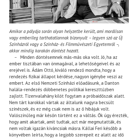
Amikor a pályája során olyan helyzetbe került, ami morálisan
vagy emberileg tarthatatlannak bizonyult – legyen szó az Új
Színházról vagy a Színház- és Filmművészeti Egyetemről –,
akkor mindig karakán döntést hozott.
–
Minden döntésemnek más-más oka volt. Jó, ha az
ember tisztában van önmagával, a lehetőségeivel és az
erejével is. Ádám Ottó, kiváló rendező mondta, hogy a
rendezés fizikai állapot kérdése, nagyon igénybe veszi az
embert. Az első Nemzeti Színházi előadásunk, a Danton
halála-rendezés döbbenetes politikai kereszttűzben
zajlott. Tizenvalahány kilót fogytam a próbaidőszak alatt.
Nem tárt karokkal vártak az általunk nagyra becsült
színészek, és ez még csak nem is az ő hibájuk volt.
Valószínűleg már későn történt ez a váltás. Ők úgy érezték,
hogy amit akartak, amit tudtak, azt már megmutatták, és
nem voltak igazán kíváncsiak másra. Kállai Feri később a
könyvében leírta, hogy a legjobb szerepeit ez alatt az idő