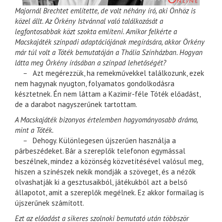
Majornál Brechtet említette, de volt néhány író, aki Önhöz is
közel állt. Az Örkény Istvánnal való találkozását a
legfontosabbak közt szokta említeni. Amikor felkérte a
Macskajáték színpadi adaptációjának megírására, akkor Örkény
már túl volt a Tóték bemutatóján a Thália Színházban. Hogyan
látta meg Örkény írásában a színpad lehetőségét?
–
Azt megérezzük, ha remekművekkel találkozunk, ezek
nem hagynak nyugton, folyamatos gondolkodásra
késztetnek. Én nem láttam a Kazimír-féle Tóték előadást,
de a darabot nagyszerűnek tartottam.
A Macskajáték bizonyos értelemben hagyományosabb dráma,
mint a Tóték.
–
Dehogy. Különlegesen újszerűen használja a
párbeszédeket. Bár a szereplők telefonon egymással
beszélnek, mindez a közönség közvetítésével valósul meg,
hiszen a színészek nekik mondják a szöveget, és a nézők
olvashatják ki a gesztusaikból, játékukból azt a belső
állapotot, amit a szereplők megélnek. Ez akkor formailag is
újszerűnek számított.
Ezt az előadást a sikeres szolnoki bemutató után többször