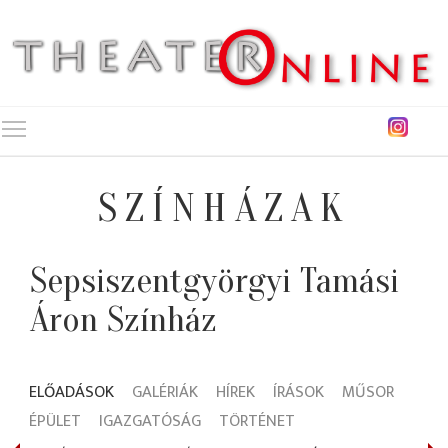
Toggle main menu visibility
SZÍNHÁZAK
Sepsiszentgyörgyi Tamási
Áron Színház
ELŐADÁSOK
GALÉRIÁK
HÍREK
ÍRÁSOK
MŰSOR
ÉPÜLET
IGAZGATÓSÁG
TÖRTÉNET