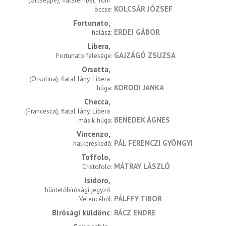
(Giuseppe), fiatalember, Toni 
KOLCSÁR JÓZSEF
öccse
Fortunato
ERDEI GÁBOR
halász
Libera
GAJZÁGÓ ZSUZSA
Fortunato felesége
Orsetta
(Orsolina), fiatal lány, Libera 
KORODI JANKA
húga
Checca
(Francesca), fiatal lány, Libera 
BENEDEK ÁGNES
másik húga
Vincenzo
PÁL FERENCZI GYÖNGYI
halkereskedő
Toffolo
MÁTRAY LÁSZLÓ
Cristofolo
Isidoro
büntetőbírósági jegyző 
PÁLFFY TIBOR
Velencéből
Bírósági küldönc
RÁCZ ENDRE