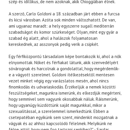
szép és idillikus, de nem azoknak, akik Chioggiában élnek.
A szerző, Carlo Goldoni a 18. században járt ebben a furcsa
és kicsi városban. Azóta sok minden változhatott. De van,
ami ugyanaz maradt: a hely egyszerre sugall mediterrán
szabadságot és komor szürkeséget. Olyan, mint egy gyár a
szabad ég alatt, ahol a halászok folyamatosan
kereskednek, az asszonyok pedig verik a csipkét.
Egy férfiközpontú társadalom képe bontakozik ki, ahol a nők
elnyomottak. Nőket és férfiakat látunk, akik szenvedélyért
sóvárognak és harcolnak a gondolattal, hogy megérdemlik-
e a vágyott szerelmet. Goldoni ítélkezésektől mentesen
vezet minket végig egy varázslatos mesén, ahol nincs
finomkodás és udvariaskodás. Érzékeljük a nemek közötti
feszültségeket, magunkra ismerünk, és elkezdjük megérteni,
hogy semmivel sem vagyunk okosabbak náluk. Ráismerünk,
hogy ugyanúgy küzdöttünk saját magunkkal, mikor a
szexualitással, a szerelemmel ismerkedtünk. Ebben a
csetepatéban egyikünk sem szent, mindenkit mozgatnak a
vágyak és az ahhoz kapcsolódó félelmek. Melyikünk ne
félne attól, hogy nem fog tartozni senkihez?" - Sardar