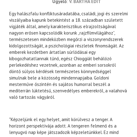
ügyelő
V. BARTHA EDIT
Egy halászfalu konfliktusáradatába, családi, jogi és szerelmi
viszályaiba kapunk betekintést a 18. században született
vígjáték által, amely karakterisztikus elrajzoltságával
nagyon erősen kapcsolódik korunk „rajzfilmvilágához”,
természetesen mindeközben megőrzi a viszonyrendszerek
kidolgozottságát, a pszichológiai részletek finomságát. Az
emberek kezdetben ártatlan súrlódásai egy
kibogozhatatlannak tűnő, egész Chioggiát behálózó
perlekedéshez vezetnek, azonban az emberi sorsokról
döntő súlyos kérdések természetes könnyedséggel
simulnak bele a közösség mindennapjaiba. Goldoni
mesterműve őszintén és sajátos humorral beszél a
mediterrán lüktetésű, szenvedélyes emberekről, a valahová
való tartozás vágyáról.
"Képzeljünk el egy helyet, amit körülvesz a tenger. A
horizont perspektívája adott. A tengeren felmenő és a
lenyugvó nap képe játszadozik képzeletünkkel. Ez mind