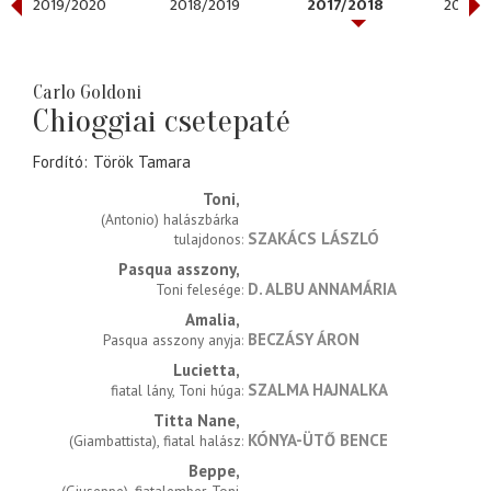
2019/2020
2018/2019
2017/2018
2016/2
Carlo Goldoni
Chioggiai csetepaté
Fordító
Török Tamara
Toni
(Antonio) halászbárka 
SZAKÁCS LÁSZLÓ
tulajdonos
Pasqua asszony
D. ALBU ANNAMÁRIA
Toni felesége
Amalia
BECZÁSY ÁRON
Pasqua asszony anyja
Lucietta
SZALMA HAJNALKA
fiatal lány, Toni húga
Titta Nane
KÓNYA-ÜTŐ BENCE
(Giambattista), fiatal halász
Beppe