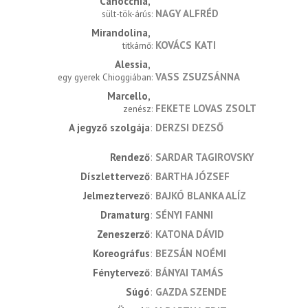
Canocchia
NAGY ALFRÉD
sült-tök-árús
Mirandolina
KOVÁCS KATI
titkárnő
Alessia
VASS ZSUZSÁNNA
egy gyerek Chioggiában
Marcello
FEKETE LOVAS ZSOLT
zenész
A jegyző szolgája
DERZSI DEZSŐ
rendező
SARDAR TAGIROVSKY
díszlettervező
BARTHA JÓZSEF
jelmeztervező
BAJKÓ BLANKA ALÍZ
dramaturg
SÉNYI FANNI
zeneszerző
KATONA DÁVID
koreográfus
BEZSÁN NOÉMI
fénytervező
BÁNYAI TAMÁS
súgó
GAZDA SZENDE