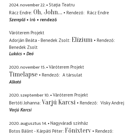
2024. november 22.
Stația Teatru
Oh, John…
Rácz Endre
Rendező
Rácz Endre
Szereplő
író
rendező
Váróterem Projekt
Elízium
Adorján Beáta - Benedek Zsolt
Rendező
Benedek Zsolt
Lukács
Deó
2020. november 15.
Váróterem Projekt
Timelapse
Rendező
A társulat
Alkotó
2020. szeptember 10.
Váróterem Projekt
Varjú Karcsi
Bertóti Johanna
Rendező
Visky Andrej
Varjú Karcsi
2020. augusztus 14.
Nagyváradi színház
Főnixterv
Botos Bálint - Kárpáti Péter
Rendező