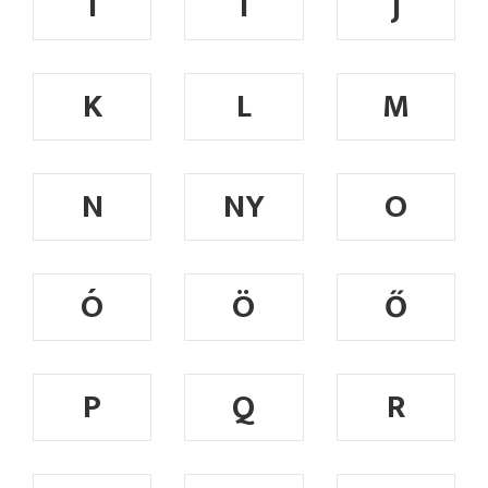
I
Í
J
K
L
M
N
NY
O
Ó
Ö
Ő
P
Q
R