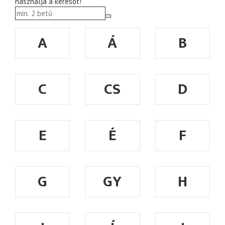
használja a keresőt!
A
Á
B
C
CS
D
E
É
F
G
GY
H