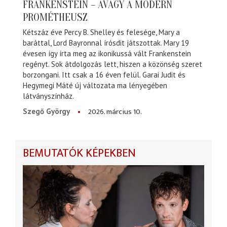
FRANKENSTEIN – AVAGY A MODERN
PROMÉTHEUSZ
Kétszáz éve Percy B. Shelley és felesége, Mary a
baráttal, Lord Bayronnal írósdit játszottak. Mary 19
évesen így írta meg az ikonikussá vált Frankenstein
regényt. Sok átdolgozás lett, hiszen a közönség szeret
borzongani. Itt csak a 16 éven felül. Garai Judit és
Hegymegi Máté új változata ma lényegében
látványszínház.
2026. március 10.
Szegő György
BEMUTATÓK KÉPEKBEN