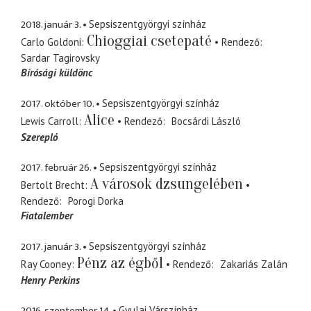
2018. január 3.
Sepsiszentgyörgyi színház
Chioggiai csetepaté
Carlo Goldoni
Rendező
Sardar Tagirovsky
Bírósági küldönc
2017. október 10.
Sepsiszentgyörgyi színház
Alice
Lewis Carroll
Rendező
Bocsárdi László
Szerepló
2017. február 26.
Sepsiszentgyörgyi színház
A városok dzsungelében
Bertolt Brecht
Rendező
Porogi Dorka
Fiatalember
2017. január 3.
Sepsiszentgyörgyi színház
Pénz az égből
Ray Cooney
Rendező
Zakariás Zalán
Henry Perkins
2016. szeptember 14.
Gyulai Várszínház