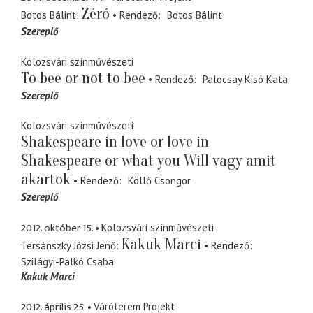
Zéró
Botos Bálint
Rendező
Botos Bálint
Szereplő
Kolozsvári színművészeti
To bee or not to bee
Rendező
Palocsay Kisó Kata
Szereplő
Kolozsvári színművészeti
Shakespeare in love or love in
Shakespeare or what you Will vagy amit
akartok
Rendező
Köllő Csongor
Szereplő
2012. október 15.
Kolozsvári színművészeti
Kakuk Marci
Tersánszky Józsi Jenő
Rendező
Szilágyi-Palkó Csaba
Kakuk Marci
2012. április 25.
Váróterem Projekt