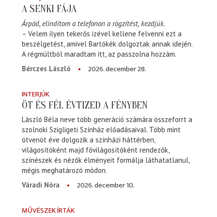
A SENKI FÁJA
Árpád, elindítom a telefonon a rögzítést, kezdjük.
– Velem ilyen tekerős izével kellene felvenni ezt a
beszélgetést, amivel Bartókék dolgoztak annak idején.
A régmúltból maradtam itt, az passzolna hozzám.
2026. december 28.
Bérczes László
INTERJÚK
ÖT ÉS FÉL ÉVTIZED A FÉNYBEN
László Béla neve több generáció számára összeforrt a
szolnoki Szigligeti Színház előadásaival. Több mint
ötvenöt éve dolgozik a színházi háttérben,
világosítóként majd fővilágosítóként rendezők,
színészek és nézők élményeit formálja láthatatlanul,
mégis meghatározó módon.
2026. december 10.
Váradi Nóra
MŰVÉSZEK ÍRTÁK