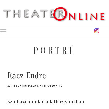
Toggle main menu visibility
PORTRÉ
Rácz Endre
színész
munkatárs
rendező
író
Színházi munkái adatbázisunkban