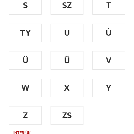
S
SZ
T
TY
U
Ú
Ü
Ű
V
W
X
Y
Z
ZS
INTERJÚK