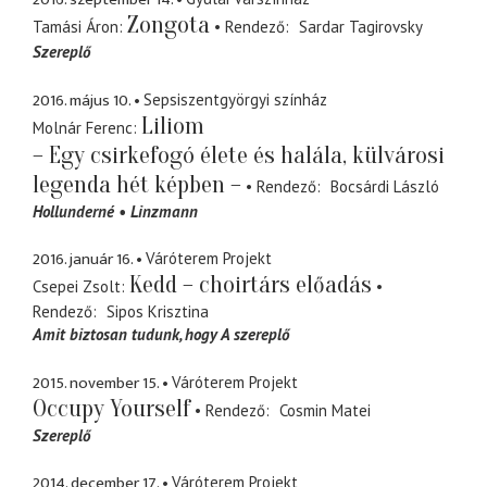
Zongota
Tamási Áron
Rendező
Sardar Tagirovsky
Szereplő
2016. május 10.
Sepsiszentgyörgyi színház
Liliom
Molnár Ferenc
– Egy csirkefogó élete és halála, külvárosi
legenda hét képben –
Rendező
Bocsárdi László
Hollunderné
Linzmann
2016. január 16.
Váróterem Projekt
Kedd – choirtárs előadás
Csepei Zsolt
Rendező
Sipos Krisztina
Amit biztosan tudunk, hogy A szereplő
2015. november 15.
Váróterem Projekt
Occupy Yourself
Rendező
Cosmin Matei
Szereplő
2014. december 17.
Váróterem Projekt