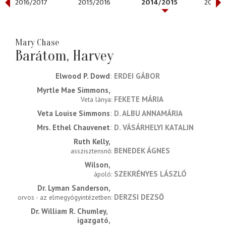
2016/2017
2015/2016
2014/2015
2013/2
Mary Chase
Barátom, Harvey
Elwood P. Dowd
ERDEI GÁBOR
Myrtle Mae Simmons
FEKETE MÁRIA
Veta lánya
Veta Louise Simmons
D. ALBU ANNAMÁRIA
Mrs. Ethel Chauvenet
D. VÁSÁRHELYI KATALIN
Ruth Kelly
BENEDEK ÁGNES
asszisztensnő
Wilson
SZEKRÉNYES LÁSZLÓ
ápoló
Dr. Lyman Sanderson
DERZSI DEZSŐ
orvos - az elmegyógyintézetben
Dr. William R. Chumley,  
igazgató