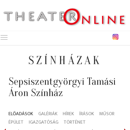
Toggle main menu visibility
SZÍNHÁZAK
Sepsiszentgyörgyi Tamási
Áron Színház
ELŐADÁSOK
GALÉRIÁK
HÍREK
ÍRÁSOK
MŰSOR
ÉPÜLET
IGAZGATÓSÁG
TÖRTÉNET