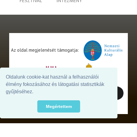
FESZTIVÁL
INTÉZMÉNY
Az oldal megjelenését támogatja:
Oldalunk cookie-kat használ a felhasználói
élmény fokozásához és látogatási statisztikák
gyűjtéséhez.
Megértettem
© 2026. - THEATER Online -
theater.hu