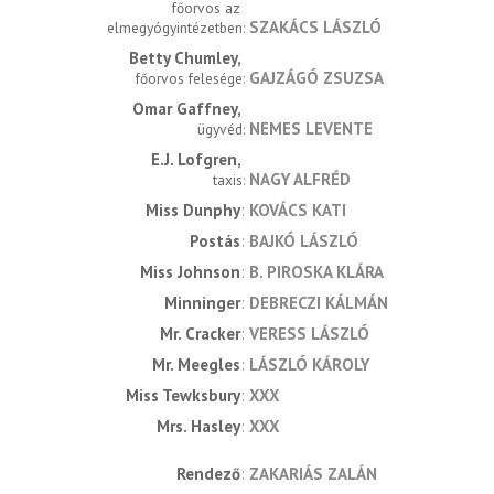
főorvos az 
SZAKÁCS LÁSZLÓ
elmegyógyintézetben
Betty Chumley
GAJZÁGÓ ZSUZSA
főorvos felesége
Omar Gaffney
NEMES LEVENTE
ügyvéd
E.J. Lofgren
NAGY ALFRÉD
taxis
Miss Dunphy
KOVÁCS KATI
Postás
BAJKÓ LÁSZLÓ
Miss Johnson
B. PIROSKA KLÁRA
Minninger
DEBRECZI KÁLMÁN
Mr. Cracker
VERESS LÁSZLÓ
Mr. Meegles
LÁSZLÓ KÁROLY
Miss Tewksbury
XXX
Mrs. Hasley
XXX
rendező
ZAKARIÁS ZALÁN