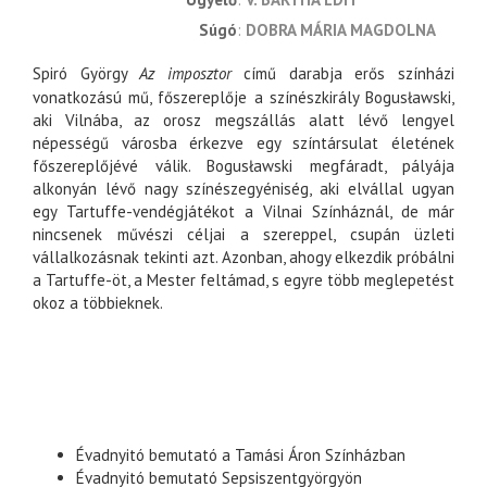
súgó
DOBRA MÁRIA MAGDOLNA
Spiró György
Az imposztor
című darabja erős színházi
vonatkozású mű, főszereplője a színészkirály Bogusławski,
aki Vilnába, az orosz megszállás alatt lévő lengyel
népességű városba érkezve egy színtársulat életének
főszereplőjévé válik. Bogusławski megfáradt, pályája
alkonyán lévő nagy színészegyéniség, aki elvállal ugyan
egy Tartuffe-vendégjátékot a Vilnai Színháznál, de már
nincsenek művészi céljai a szereppel, csupán üzleti
vállalkozásnak tekinti azt. Azonban, ahogy elkezdik próbálni
a Tartuffe-öt, a Mester feltámad, s egyre több meglepetést
okoz a többieknek.
Évadnyitó bemutató a Tamási Áron Színházban
Évadnyitó bemutató Sepsiszentgyörgyön