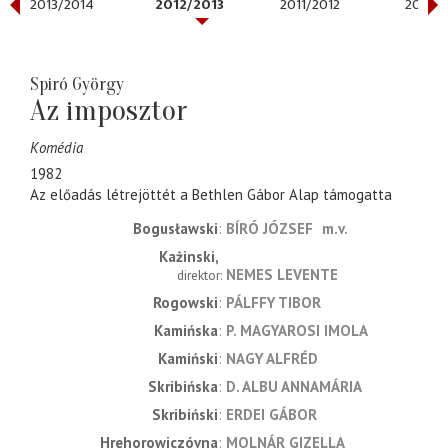
2013/2014
2012/2013
2011/2012
2010/2
Spiró György
Az imposztor
Komédia
1982
Az előadás létrejöttét a Bethlen Gábor Alap támogatta
Bogusławski
BÍRÓ JÓZSEF
m.v.
Każinski
NEMES LEVENTE
direktor
Rogowski
PÁLFFY TIBOR
Kamińska
P. MAGYAROSI IMOLA
Kamiński
NAGY ALFRÉD
Skribińska
D. ALBU ANNAMÁRIA
Skribiński
ERDEI GÁBOR
Hrehorowiczóvna
MOLNÁR GIZELLA