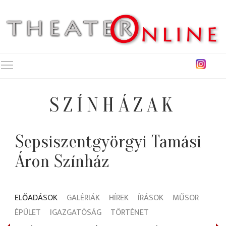
Toggle main menu visibility
SZÍNHÁZAK
Sepsiszentgyörgyi Tamási
Áron Színház
ELŐADÁSOK
GALÉRIÁK
HÍREK
ÍRÁSOK
MŰSOR
ÉPÜLET
IGAZGATÓSÁG
TÖRTÉNET