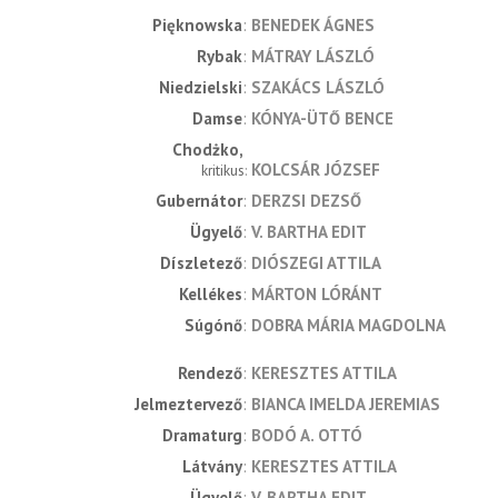
Pięknowska
BENEDEK ÁGNES
Rybak
MÁTRAY LÁSZLÓ
Niedzielski
SZAKÁCS LÁSZLÓ
Damse
KÓNYA-ÜTŐ BENCE
Chodżko
KOLCSÁR JÓZSEF
kritikus
Gubernátor
DERZSI DEZSŐ
Ügyelő
V. BARTHA EDIT
Díszletező
DIÓSZEGI ATTILA
Kellékes
MÁRTON LÓRÁNT
Súgónő
DOBRA MÁRIA MAGDOLNA
rendező
KERESZTES ATTILA
jelmeztervező
BIANCA IMELDA JEREMIAS
dramaturg
BODÓ A. OTTÓ
látvány
KERESZTES ATTILA
ügyelő
V. BARTHA EDIT