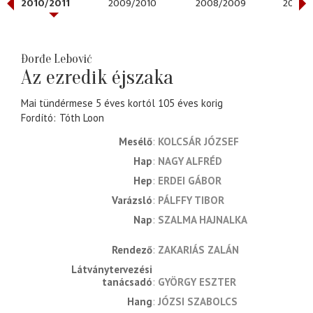
2010/2011
2009/2010
2008/2009
2007/
Đorđe Lebović
Az ezredik éjszaka
Mai tündérmese 5 éves kortól 105 éves korig
Fordító
Tóth Loon
Mesélő
KOLCSÁR JÓZSEF
Hap
NAGY ALFRÉD
Hep
ERDEI GÁBOR
Varázsló
PÁLFFY TIBOR
Nap
SZALMA HAJNALKA
rendező
ZAKARIÁS ZALÁN
látványtervezési 
tanácsadó
GYÖRGY ESZTER
hang
JÓZSI SZABOLCS