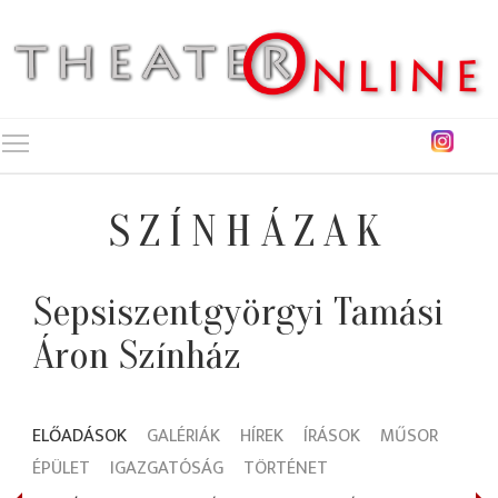
Toggle main menu visibility
SZÍNHÁZAK
Sepsiszentgyörgyi Tamási
Áron Színház
ELŐADÁSOK
GALÉRIÁK
HÍREK
ÍRÁSOK
MŰSOR
ÉPÜLET
IGAZGATÓSÁG
TÖRTÉNET