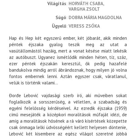
világítás
HORVÁTH CSABA
VARGHA ZSOLT
súgó
DOBRA MÁRIA MAGDOLNA
ügyelő
VERESS ZSÓKA
Hap és Hep két egyszerű ember, két jóbarát, akik minden
péntek éjszaka gyalog teszik meg az utat a
vasútállomástól hazáig, mert a vonat késése miatt lekésik
az autóbuszt. Ugyanez ismétlődik minden héten, tíz, száz,
ezer péntek éjszakán keresztül, ők pedig hazafelé
bandukolva mindig arról ábrándoznak, hogy milyen jó volna
fontos embernek lenni. Aztán egyszer csak, váratlanul,
velük is történik valami...
Đorđe Lebović vajdasági szerb író, aki műveiben sokat
foglalkozik a sorsszerűség, a véletlen, a szabadság és
egyéni felelősség kérdéseivel. Az ezredik éjszaka (1959)
című mesejáték a középkori moralitások műfaját idézi, de
amíg a moralitások hősének a rá váró kísértések közepette
csak önmaga lelki üdvösségéért kellett helyesen döntenie,
Lebović két kisembere az egész világot szeretné jobbá