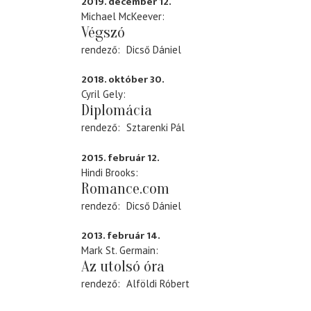
2019. december 12.
Michael McKeever
Végszó
rendező
Dicső Dániel
2018. október 30.
Cyril Gely
Diplomácia
rendező
Sztarenki Pál
2015. február 12.
Hindi Brooks
Romance.com
rendező
Dicső Dániel
2013. február 14.
Mark St. Germain
Az utolsó óra
rendező
Alföldi Róbert