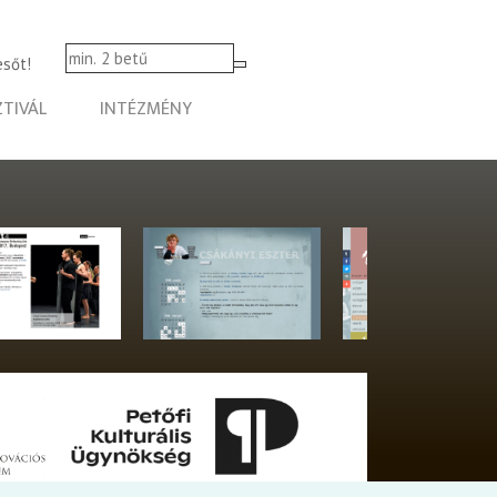
esőt!
ZTIVÁL
INTÉZMÉNY