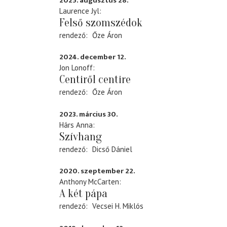
2025. augusztus 28.
Laurence Jyl
Felső szomszédok
rendező
Őze Áron
2024. december 12.
Jon Lonoff
Centiről centire
rendező
Őze Áron
2023. március 30.
Hárs Anna
Szívhang
rendező
Dicső Dániel
2020. szeptember 22.
Anthony McCarten
A két pápa
rendező
Vecsei H. Miklós