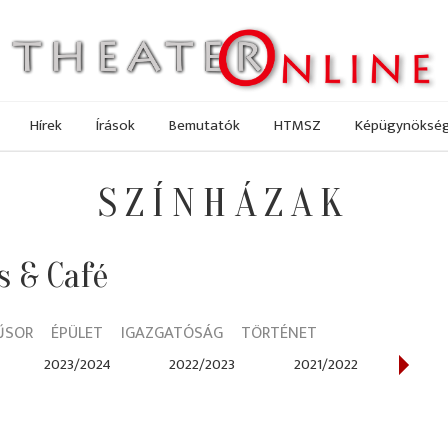
Hírek
Írások
Bemutatók
HTMSZ
Képügynöksé
SZÍNHÁZAK
s & Café
ŰSOR
ÉPÜLET
IGAZGATÓSÁG
TÖRTÉNET
2023/2024
2022/2023
2021/2022
202