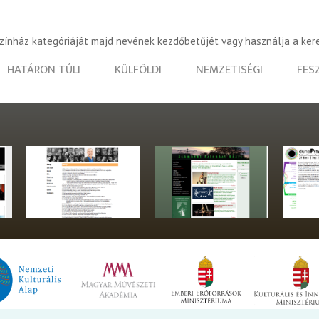
színház kategóriáját majd nevének kezdőbetűjét vagy használja a ker
HATÁRON TÚLI
KÜLFÖLDI
NEMZETISÉGI
FES