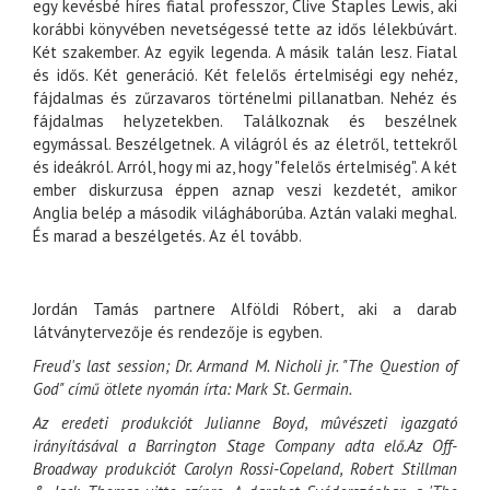
egy kevésbé híres fiatal professzor, Clive Staples Lewis, aki
korábbi könyvében nevetségessé tette az idős lélekbúvárt.
Két szakember. Az egyik legenda. A másik talán lesz. Fiatal
és idős. Két generáció. Két felelős értelmiségi egy nehéz,
fájdalmas és zűrzavaros történelmi pillanatban. Nehéz és
fájdalmas helyzetekben. Találkoznak és beszélnek
egymással. Beszélgetnek. A világról és az életről, tettekről
és ideákról. Arról, hogy mi az, hogy "felelős értelmiség". A két
ember diskurzusa éppen aznap veszi kezdetét, amikor
Anglia belép a második világháborúba. Aztán valaki meghal.
És marad a beszélgetés. Az él tovább.
Jordán Tamás partnere Alföldi Róbert, aki a darab
látványtervezője és rendezője is egyben.
Freud's last session; Dr. Armand M. Nicholi jr. "The Question of
God" című ötlete nyomán írta: Mark St. Germain.
Az eredeti produkciót Julianne Boyd, mûvészeti igazgató
irányításával a Barrington Stage Company adta elő.Az Off-
Broadway produkciót Carolyn Rossi-Copeland, Robert Stillman