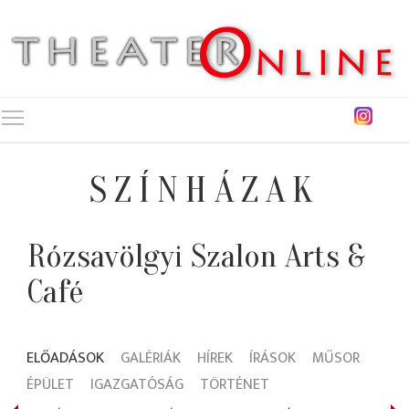
Toggle main menu visibility
SZÍNHÁZAK
Rózsavölgyi Szalon Arts &
Café
ELŐADÁSOK
GALÉRIÁK
HÍREK
ÍRÁSOK
MŰSOR
ÉPÜLET
IGAZGATÓSÁG
TÖRTÉNET