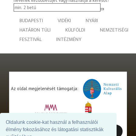
nevének kezdőbetűjét vagy használja a keresőt!
BUDAPESTI
VIDÉKI
NYÁRI
HATÁRON TÚLI
KÜLFÖLDI
NEMZETISÉGI
FESZTIVÁL
INTÉZMÉNY
Az oldal megjelenését támogatja:
Oldalunk cookie-kat használ a felhasználói
élmény fokozásához és látogatási statisztikák