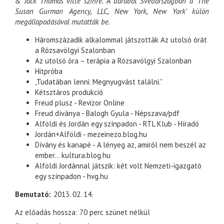
& Jack Thomas vitte színre. A darabot Svédországban a 'The
Susan Gurman Agency, LLC, New York, New York' külön
megállapodásával mutatták be.
Háromszázadik alkalommal játszották Az utolsó órát
a Rózsavölgyi Szalonban
Az utolsó óra – terápia a Rózsavölgyi Szalonban
Hitpróba
„Tudatában lenni. Megnyugvást találni.”
Kétsztáros produkció
Freud plusz - Revizor Online
Freud díványa - Balogh Gyula - Népszava/pdf
Alföldi és Jordán egy színpadon - RTL Klub - Híradó
Jordán+Alföldi - mezeinezo.blog.hu
Dívány és kanapé - A lényeg az, amiről nem beszél az
ember... kultura.blog.hu
Alföldi Jordánnal játszik: két volt Nemzeti-igazgató
egy színpadon - hvg.hu
Bemutató
2013. 02. 14.
Az előadás hossza: 70 perc szünet nélkül