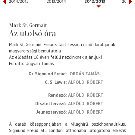
2014/2015
2013/2014
2012/2013
2011/2
Mark St. Germain
Az utolsó óra
Mark St. Germain: Freud's last session című darabjának
magyarországi bemutatója
Az előadást 16 éven felüli nézőinknek ajánljuk!
Fordító
Ungvári Tamás
Dr. Sigmund Freud
JORDÁN TAMÁS
C. S. Lewis
ALFÖLDI RÓBERT
rendező
ALFÖLDI RÓBERT
díszlettervező
ALFÖLDI RÓBERT
jelmeztervező
ALFÖLDI RÓBERT
A darab középpontjában a világhírű pszichoanalitikus,
Sigmund Freud áll. Londoni otthonába látogatóba érkezik