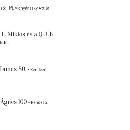
ező
Ifj. Vidnyánszky Attila
 H. Miklós és a QJÚB
Miklós
 Tamás 80.
Rendező
 Ágnes 100
Rendező