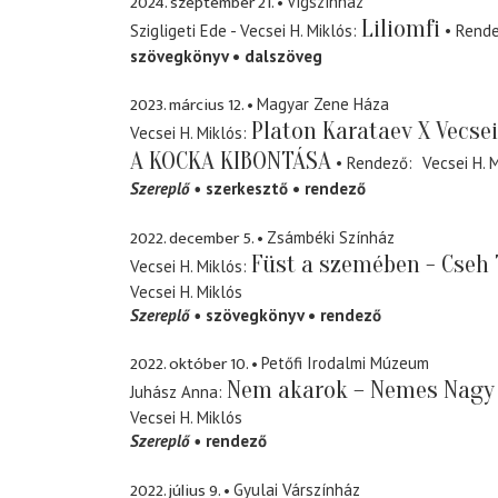
2024. szeptember 21.
Vígszínház
Liliomfi
Szigligeti Ede - Vecsei H. Miklós
Rend
szövegkönyv
dalszöveg
2023. március 12.
Magyar Zene Háza
Platon Karataev X Vecsei
Vecsei H. Miklós
A KOCKA KIBONTÁSA
Rendező
Vecsei H. 
Szereplő
szerkesztő
rendező
2022. december 5.
Zsámbéki Színház
Füst a szemében - Cseh
Vecsei H. Miklós
Vecsei H. Miklós
Szereplő
szövegkönyv
rendező
2022. október 10.
Petőfi Irodalmi Múzeum
Nem akarok – Nemes Nagy
Juhász Anna
Vecsei H. Miklós
Szereplő
rendező
2022. július 9.
Gyulai Várszínház