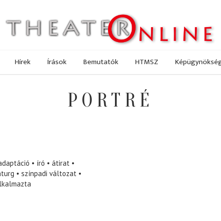
Hírek
Írások
Bemutatók
HTMSZ
Képügynöksé
PORTRÉ
adaptáció
író
átirat
turg
színpadi változat
alkalmazta