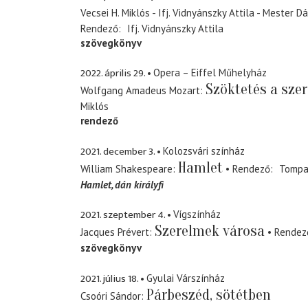
Vecsei H. Miklós - Ifj. Vidnyánszky Attila - Mester Dá
Rendező
Ifj. Vidnyánszky Attila
szövegkönyv
2022. április 29.
Opera – Eiffel Műhelyház
Szöktetés a szer
Wolfgang Amadeus Mozart
Miklós
rendező
2021. december 3.
Kolozsvári színház
Hamlet
William Shakespeare
Rendező
Tompa
Hamlet
dán királyfi
2021. szeptember 4.
Vígszínház
Szerelmek városa
Jacques Prévert
Rendez
szövegkönyv
2021. július 18.
Gyulai Várszínház
Párbeszéd, sötétben
Csoóri Sándor