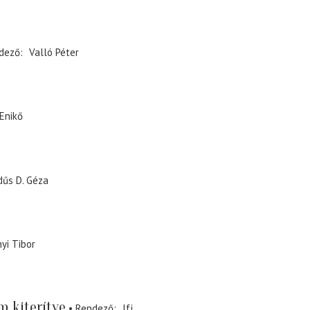
dező
Valló Péter
Enikő
űs D. Géza
yi Tibor
m kiterítve
Rendező
Ifj.