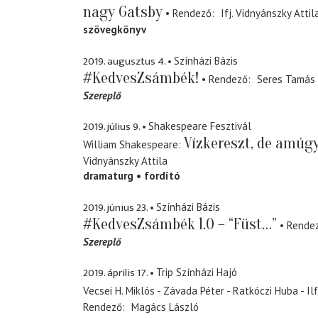
nagy Gatsby
Rendező
Ifj. Vidnyánszky Attil
szövegkönyv
2019. augusztus 4.
Színházi Bázis
#KedvesZsámbék!
Rendező
Seres Tamás
Szereplő
2019. július 9.
Shakespeare Fesztivál
Vízkereszt, de amúg
William Shakespeare
Vidnyánszky Attila
dramaturg
fordító
2019. június 23.
Színházi Bázis
#KedvesZsámbék 1.0 – “Füst…”
Rende
Szereplő
2019. április 17.
Trip Színházi Hajó
Vecsei H. Miklós - Závada Péter - Ratkóczi Huba - Il
Rendező
Magács László