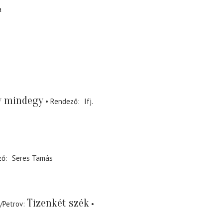
a
y mindegy
Rendező
Ifj.
ző
Seres Tamás
Tizenkét szék
f/Petrov