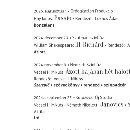
2025. augusztus 1.
Ördögkatlan Produkció
Passió
Háy János
Rendező
Lukács Ádám
konzulens
2024. december 20.
Szatmári színház
III. Richárd
William Shakespeare
Rendező
A
átirat
2024. november 9.
Nemzeti Színház
Ázott hajában hét halot
Vecsei H. Miklós
Rendező
Vecsei H. Miklós
Szereplő
szövegkönyv
rendező
színpadtér
2024. szeptember 25.
Kolozsvár Új Stúdió
Janovics
Vecsei H. Miklós - Németh Nikolett
R
Attila
író