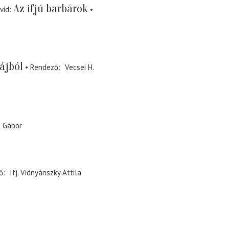
Az ifjú barbárok
vid
ájból
Rendező
Vecsei H.
 Gábor
ő
Ifj. Vidnyánszky Attila