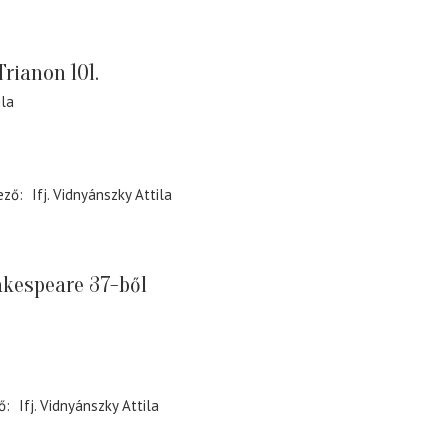
rianon 101.
ila
ező
Ifj. Vidnyánszky Attila
kespeare 37-ből
ő
Ifj. Vidnyánszky Attila