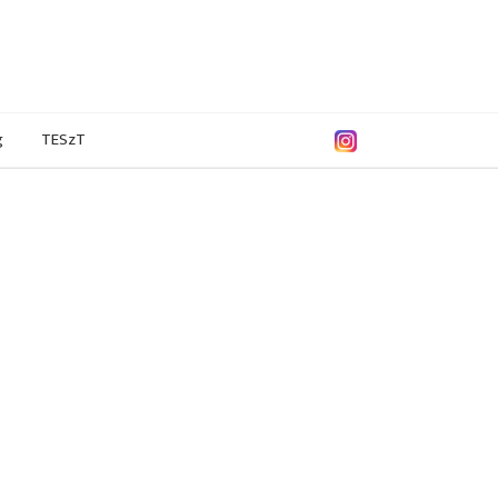
g
TESzT