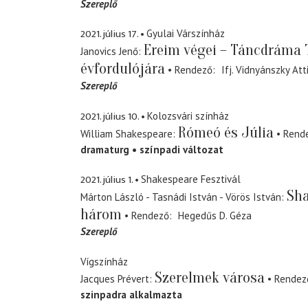
Szereplő
2021. július 17.
Gyulai Várszínház
Ereim végei – Táncdráma T
Janovics Jenő
évfordulójára
Rendező
Ifj. Vidnyánszky Att
Szereplő
2021. július 10.
Kolozsvári színház
Rómeó és Júlia
William Shakespeare
Rend
dramaturg
színpadi változat
2021. július 1.
Shakespeare Fesztivál
Sha
Márton László - Tasnádi István - Vörös István
három
Rendező
Hegedűs D. Géza
Szereplő
Vígszínház
Szerelmek városa
Jacques Prévert
Rendez
szinpadra alkalmazta