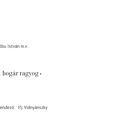
lbu István
m.v.
t bogár ragyog
endező
Ifj. Vidnyánszky