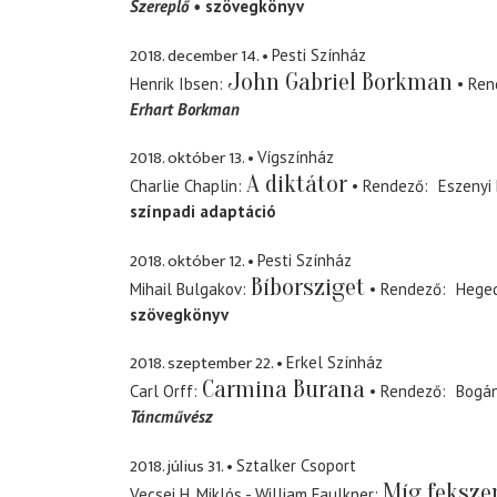
Szereplő
szövegkönyv
2018. december 14.
Pesti Színház
John Gabriel Borkman
Henrik Ibsen
Ren
Erhart Borkman
2018. október 13.
Vígszínház
A diktátor
Charlie Chaplin
Rendező
Eszenyi 
színpadi adaptáció
2018. október 12.
Pesti Színház
Bíborsziget
Mihail Bulgakov
Rendező
Heged
szövegkönyv
2018. szeptember 22.
Erkel Színház
Carmina Burana
Carl Orff
Rendező
Bogán
Táncművész
2018. július 31.
Sztalker Csoport
Míg feksze
Vecsei H. Miklós - William Faulkner