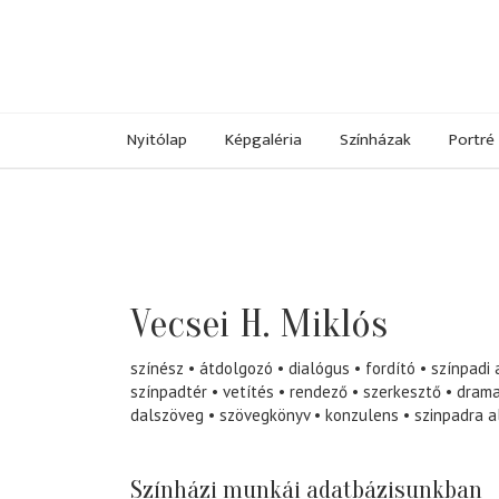
Nyitólap
Képgaléria
Színházak
Portré
Vecsei H. Miklós
színész
átdolgozó
dialógus
fordító
színpadi 
színpadtér
vetítés
rendező
szerkesztő
drama
dalszöveg
szövegkönyv
konzulens
szinpadra 
Színházi munkái adatbázisunkban