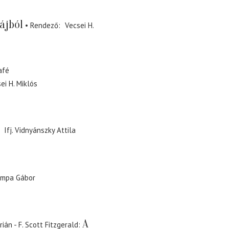
ájból
Rendező
Vecsei H.
afé
ei H. Miklós
Ifj. Vidnyánszky Attila
mpa Gábor
A
rián - F. Scott Fitzgerald