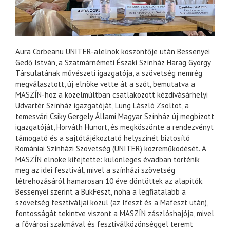
Aura Corbeanu UNITER-alelnök köszöntője után Bessenyei
Gedő István, a Szatmárnémeti Északi Színház Harag György
Társulatának művészeti igazgatója, a szövetség nemrég
megválasztott, új elnöke vette át a szót, bemutatva a
MASZÍN-hoz a közelmúltban csatlakozott kézdivásárhelyi
Udvartér Színház igazgatóját, Lung László Zsoltot, a
temesvári Csiky Gergely Állami Magyar Színház új megbízott
igazgatóját, Horváth Hunort, és megköszönte a rendezvényt
támogató és a sajtótájékoztató helyszínét biztosító
Romániai Színházi Szövetség (UNITER) közreműködését. A
MASZÍN elnöke kifejtette: különleges évadban történik
meg az idei fesztivál, mivel a színházi szövetség
létrehozásáról hamarosan 10 éve döntöttek az alapítók.
Bessenyei szerint a BukFeszt, noha a legfiatalabb a
szövetség fesztiváljai közül (az Ifeszt és a Mafeszt után),
fontosságát tekintve viszont a MASZÍN zászlóshajója, mivel
a fővárosi szakmával és fesztiválközönséggel teremt