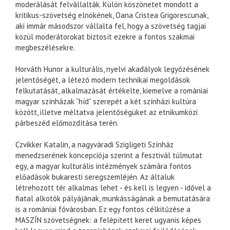
moderálását felvállalták. Külön köszönetet mondott a
kritikus-szövetség elnökének, Oana Cristea Grigorescunak,
aki immár másodszor vállalta fel, hogy a szövetség tagjai
közül moderátorokat biztosít ezekre a fontos szakmai
megbeszélésekre.
Horváth Hunor a kulturális, nyelvi akadályok legyőzésének
jelentőségét, a létező modern technikai megoldások
felkutatását, alkalmazását értékelte, kiemelve a romániai
magyar színházak “híd” szerepét a két színházi kultúra
között, illetve méltatva jelentőségüket az etnikumközi
párbeszéd előmozdítása terén.
Czvikker Katalin, a nagyváradi Szigligeti Színház
menedzserének koncepciója szerint a fesztivál túlmutat
egy, a magyar kulturális intézmények számára fontos
előadások bukaresti seregszemléjén. Az általuk
létrehozott tér alkalmas lehet - és kell is legyen - idővel a
fiatal alkotók pályájának, munkásságának a bemutatására
is a romániai fővárosban. Ez egy fontos célkitűzése a
MASZÍN szövetségnek: a felépített keret ugyanis képes