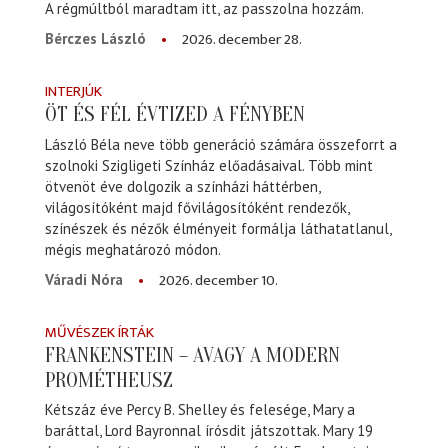
A régmúltból maradtam itt, az passzolna hozzám.
2026. december 28.
Bérczes László
INTERJÚK
ÖT ÉS FÉL ÉVTIZED A FÉNYBEN
László Béla neve több generáció számára összeforrt a
szolnoki Szigligeti Színház előadásaival. Több mint
ötvenöt éve dolgozik a színházi háttérben,
világosítóként majd fővilágosítóként rendezők,
színészek és nézők élményeit formálja láthatatlanul,
mégis meghatározó módon.
2026. december 10.
Váradi Nóra
MŰVÉSZEK ÍRTÁK
FRANKENSTEIN – AVAGY A MODERN
PROMÉTHEUSZ
Kétszáz éve Percy B. Shelley és felesége, Mary a
baráttal, Lord Bayronnal írósdit játszottak. Mary 19