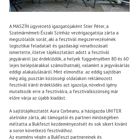
A MASZÍN ügyvezető igazgatójaként Stier Péter, a
Szatmárnémeti Északi Színház vezérigazgatója zárta a
megszólalók sorát, aki a fesztivál megszervezésének
logisztikai feladatait és gazdasági vonatkozásait
ismertette, illetve tájékoztatást adott a fesztivál
jegyárairól (az érdeklődők, a helyek függvényében 80 és 60
lejes belépőárakkal számolhatnak), valamint a jegyvásárlás
eddigi alakalulásáról. Mint elmondta: az eddig sajtóban
még alig, pusztán közösségi oldalakon reklámozott
fesztivál iránti érdeklődés azt igazolja, növekvő igény
mutatkozik erre a fesztiválra, a fesztiválközönség már
előre várja az újabb kiadást.
A sajtótájékoztatót Aura Corbeanu, a házigazda UNITER
alelnöke zárta, aki támogatói és partneri minőségében
méltatta a Bukfeszt kezdeményezését és sok sikert kívánt
a soron következő fesztiválhoz.
Az esemény végén a BukFeszt partnereinek és