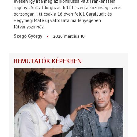
évesen így írta meg az ikonikussá vált Frankenstein
regényt. Sok átdolgozás lett, hiszen a közönség szeret
borzongani. Itt csak a 16 éven felül. Garai Judit és
Hegymegi Máté új változata ma lényegében
látványszínház.
2026. március 10.
Szegő György
BEMUTATÓK KÉPEKBEN