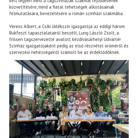
kell legyen mind a tagszínházak szakmai fejlődésének
közvetítésére, mind a fiatal tehetségek alkotásainak
felmutatására, bevezetésére a román színházi szakmába.
Veress Albert, a Csíki Játékszín igazgatója az eddigi három
Bukfeszt tapasztalatairól beszélt, Lung László Zsolt, a
frissen tagszervezetté avatott kézdivásárhelyi Udvartér
Színház igazgatójaként pedig az első részvétel öröméről és
szervezési nehézségeiről számolt be az érdeklődőknek.