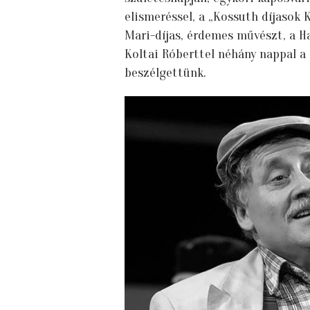
elismeréssel, a „Kossuth díjasok 
Mari-díjas, érdemes művészt, a H
Koltai Róberttel néhány nappal a 
beszélgettünk.