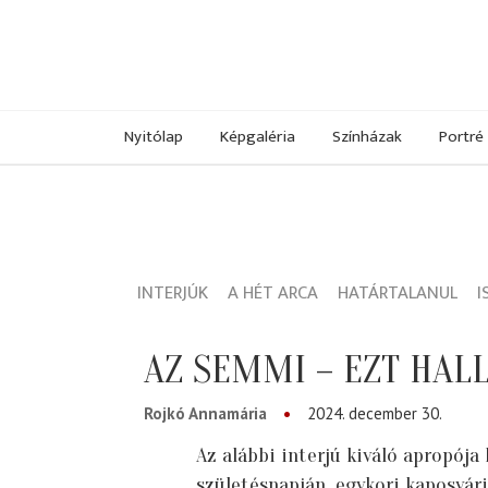
Nyitólap
Képgaléria
Színházak
Portré
INTERJÚK
A HÉT ARCA
HATÁRTALANUL
I
AZ SEMMI – EZT HAL
Rojkó Annamária
2024. december 30.
Az alábbi interjú kiváló apropója
születésnapján, egykori kaposvári 