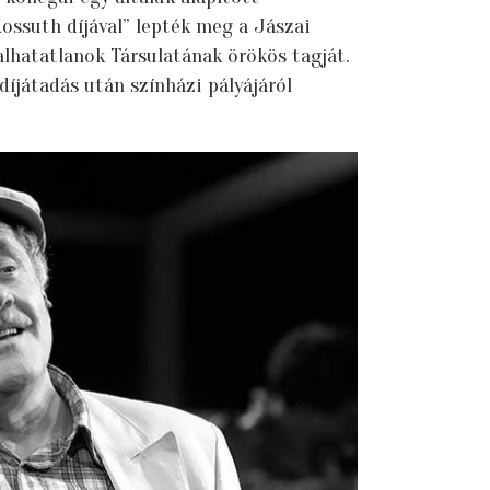
Kossuth díjával” lepték meg a Jászai
alhatatlanok Társulatának örökös tagját.
díjátadás után színházi pályájáról