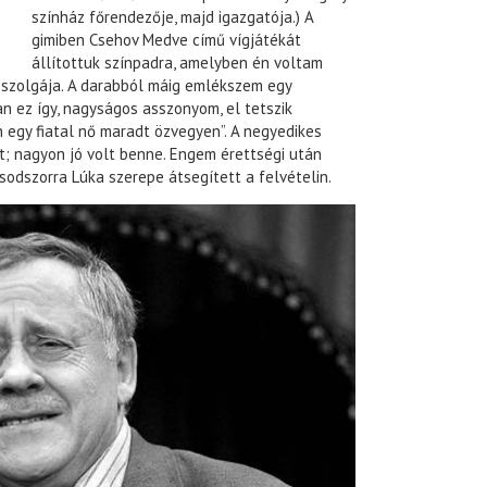
színház főrendezője, majd igazgatója.) A
gimiben Csehov Medve című vígjátékát
állítottuk színpadra, amelyben én voltam
 szolgája. A darabból máig emlékszem egy
n ez így, nagyságos asszonyom, el tetszik
n egy fiatal nő maradt özvegyen”. A negyedikes
t; nagyon jó volt benne. Engem érettségi után
sodszorra Lúka szerepe átsegített a felvételin.