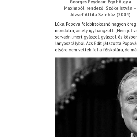
Georges Feydeau: Egy hölgy a
Maximból, rendező: Szőke István –
József Attila Színház (2004)
Lúka, Popova földbirtokosnő nagyon öreg
mondatra, amely így hangzott: „Nem jól va
sorvadni, mert gyászol, gyászol, és közbe
lányosztályból Ács Edit játszotta Popová
elsőre nem vettek fel a főiskolára, de má