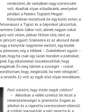
rendezővel, de valójában nagy szerencsém
volt. Akadtak olyan előadásaink, amelyeket
s
például a Palmiro Togliatti Megyei
Könyvtárban mutattunk be egy külön esten, a
felvonásost a Tigrist és a Gépírókat játszottuk,
partnere Csikos Gábor volt, akinek nagyon sokat
orú volt velem, jobban féltem tőle, mint az
m játszott együtt. Számomra ez az abszurd darab
 hogy a könyvtár nagyterme mellett, egy kisebb
 a jelmezem, míg a többiek – Zsámbékivel együtt –
tam, hogy ha csak úgy lazán mondom a poénokat,
gnek. Egy alkalommal összebeszéltek, hogy
reagálnak. Én meg löktem a szöveget – csönd.
eordítottam, hogy „megőrülök, ha nem röhögtök!”.
 a nevetés. Ez volt az egyik első olyan mondásom,
Pesti srácként, hogy érezte magát vidéken?
–
Akkoriban a vidéki színészi lét kicsit a
reménytelenséget is jelentette. Engem az
alkohol és a cigaretta szerencsésen elkerült.
A színház igazgatóját a párt nevezte ki, a