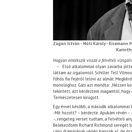
Zágon István - Nóti Károly - Eisemann M
Karinth
Hogyan emlékszik vissza a felvételi vizsgáir
–
Első alkalommal olyan zavarba jött
láttam az izgalomtól. Schiller Tell Vilm
főhős fia fejéről lelövi az almát. Megké
monológhoz. Gáti azt mondta: „Nézzen körü
tekintett, azt kérdeztem magamtól, hogy 
Természetesen kirúgott.
Egy évvel később, a második alkalommal 
-Mit hozott? – kérdezte. Apukám révén – 
–, rengeteg verset tudtam, a felvételi 
Belekezdtem Richard Richmond seregét bu
című drámájának végén hangzik el, de őszi