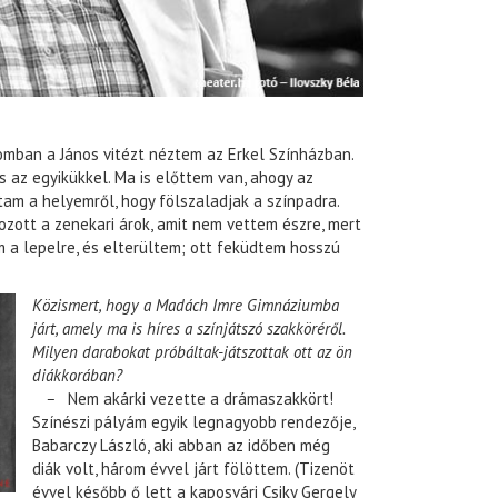
mban a János vitézt néztem az Erkel Színházban.
 az egyikükkel. Ma is előttem van, ahogy az
m a helyemről, hogy fölszaladjak a színpadra.
ott a zenekari árok, amit nem vettem észre, mert
 a lepelre, és elterültem; ott feküdtem hosszú
Közismert, hogy a Madách Imre Gimnáziumba
járt, amely ma is híres a színjátszó szakköréről.
Milyen darabokat próbáltak-játszottak ott az ön
diákkorában?
–
Nem akárki vezette a drámaszakkört!
Színészi pályám egyik legnagyobb rendezője,
Babarczy László, aki abban az időben még
diák volt, három évvel járt fölöttem. (Tizenöt
évvel később ő lett a kaposvári Csiky Gergely