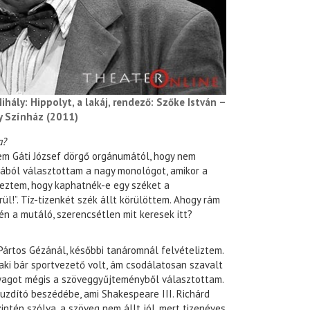
ihály: Hippolyt, a lakáj, rendező: Szőke István –
y Színház (2011)
a?
em Gáti József dörgő orgánumától, hogy nem
osából választottam a nagy monológot, amikor a
rdeztem, hogy kaphatnék-e egy széket a
l!”. Tíz-tizenkét szék állt körülöttem. Ahogy rám
én a mutáló, szerencsétlen mit keresek itt?
Pártos Gézánál, későbbi tanáromnál felvételiztem.
aki bár sportvezető volt, ám csodálatosan szavalt
anyagot mégis a szöveggyűjteményből választottam.
zdító beszédébe, ami Shakespeare III. Richárd
ntén szólva, a szöveg nem állt jól, mert tizenéves