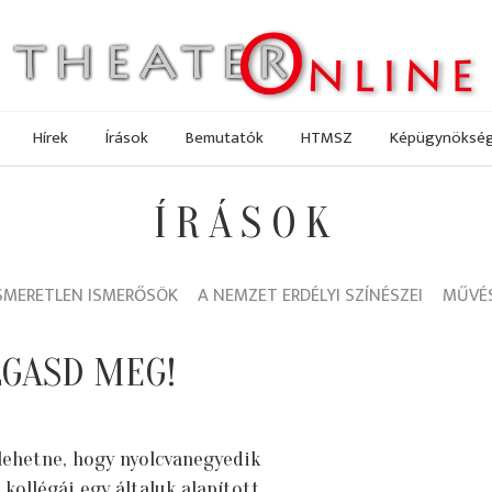
Hírek
Írások
Bemutatók
HTMSZ
Képügynöksé
ÍRÁSOK
SMERETLEN ISMERŐSÖK
A NEMZET ERDÉLYI SZÍNÉSZEI
MŰVÉS
LGASD MEG!
 lehetne, hogy nyolcvanegyedik
kollégái egy általuk alapított