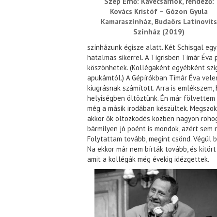
Szép Ernő: Kávécsarnok, rendező:
Kovács Kristóf – Gózon Gyula
Kamaraszínház, Budaörs Latinovit
Színház (2019)
színházunk égisze alatt. Két Schisgal egy
hatalmas sikerrel. A Tigrisben Tímár Éva 
köszönhetek. (Kollégaként egyébként szig
apukámtól.) A Gépírókban Tímár Éva vele
kiugrásnak számított. Arra is emlékszem,
helyiségben öltöztünk. Én már fölvettem
még a másik irodában készültek. Megszok
akkor ők öltözködés közben nagyon röhö
bármilyen jó poént is mondok, azért sem 
Folytattam tovább, megint csönd. Végül b
Na ekkor már nem bírták tovább, és kitört
amit a kollégák még évekig idézgettek.