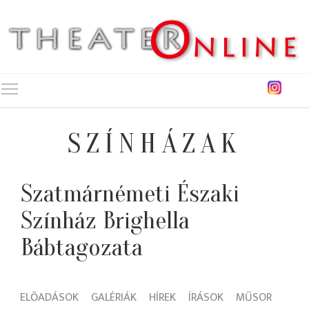
Toggle main menu visibility
SZÍNHÁZAK
Szatmárnémeti Északi
Színház Brighella
Bábtagozata
ELŐADÁSOK
GALÉRIÁK
HÍREK
ÍRÁSOK
MŰSOR