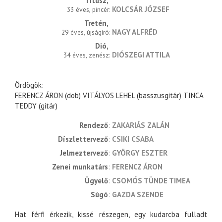
Titusz
KOLCSÁR JÓZSEF
33 éves, pincér
Tretén
NAGY ALFRÉD
29 éves, újságíró
Dió
DIÓSZEGI ATTILA
34 éves, zenész
Ördögök:
FERENCZ ÁRON (dob) VITÁLYOS LEHEL (basszusgitár) TINCA
TEDDY (gitár)
rendező
ZAKARIÁS ZALÁN
díszlettervező
CSIKI CSABA
jelmeztervező
GYÖRGY ESZTER
zenei munkatárs
FERENCZ ÁRON
ügyelő
CSOMÓS TÜNDE TIMEA
súgó
GAZDA SZENDE
Hat férfi érkezik, kissé részegen, egy kudarcba fulladt