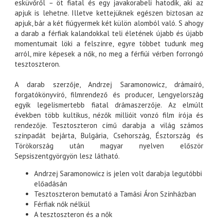
esküvőről – öt fiatal és egy javakorabeli hatodik, aki az
apjuk is lehetne. Illetve kettejüknek egészen biztosan az
apjuk, bár a két fiúgyermek két külön alomból való. S ahogy
a darab a férfiak kalandokkal teli életének újabb és újabb
momentumait löki a felszínre, egyre többet tudunk meg
arról, mire képesek a nők, no meg a férfiúi vérben forrongó
tesztoszteron.
A darab szerzője, Andrzej Saramonowicz, drámaíró,
forgatókönyvíró, filmrendező és producer, Lengyelország
egyik legelismertebb fiatal drámaszerzője. Az elmúlt
években több kultikus, nézők millióit vonzó film írója és
rendezője. Tesztoszteron című darabja a világ számos
színpadát bejárta, Bulgária, Csehország, Észtország és
Törökország után magyar nyelven először
Sepsiszentgyörgyön lesz látható.
Andrzej Saramonowicz is jelen volt darabja legutóbbi
előadásán
Tesztoszteron bemutató a Tamási Áron Színházban
Férfiak nők nélkül
A tesztoszteron és a nők