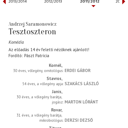
2013/2014
2012/2013
2011/2012
2010/2
Andrzej Saramonowicz
Tesztoszteron
Komédia
Az előadás 14 év feletti nézőknek ajánlott!
Fordító
Pászt Patrícia
Kornél
ERDEI GÁBOR
30 éves, vőlegény, ornitológus
Stavros
SZAKÁCS LÁSZLÓ
54 éves, a vőlegény apja
Janis
30 éves, a vőlegény barátja, 
MARTON LÓRÁNT
jogász
Rovar
31 éves, a vőlegény barátja, 
DERZSI DEZSŐ
mikrobiológus