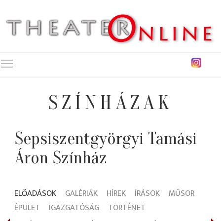
Toggle main menu visibility
SZÍNHÁZAK
Sepsiszentgyörgyi Tamási
Áron Színház
ELŐADÁSOK
GALÉRIÁK
HÍREK
ÍRÁSOK
MŰSOR
ÉPÜLET
IGAZGATÓSÁG
TÖRTÉNET