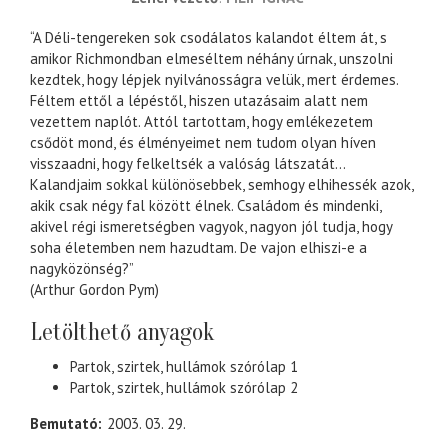
“A Déli-tengereken sok csodálatos kalandot éltem át, s
amikor Richmondban elmeséltem néhány úrnak, unszolni
kezdtek, hogy lépjek nyilvánosságra velük, mert érdemes.
Féltem ettől a lépéstől, hiszen utazásaim alatt nem
vezettem naplót. Attól tartottam, hogy emlékezetem
csődöt mond, és élményeimet nem tudom olyan híven
visszaadni, hogy felkeltsék a valóság látszatát...
Kalandjaim sokkal különösebbek, semhogy elhihessék azok,
akik csak négy fal között élnek. Családom és mindenki,
akivel régi ismeretségben vagyok, nagyon jól tudja, hogy
soha életemben nem hazudtam. De vajon elhiszi-e a
nagyközönség?”
(Arthur Gordon Pym)
Letölthető anyagok
Partok, szirtek, hullámok szórólap 1
Partok, szirtek, hullámok szórólap 2
Bemutató
2003. 03. 29.