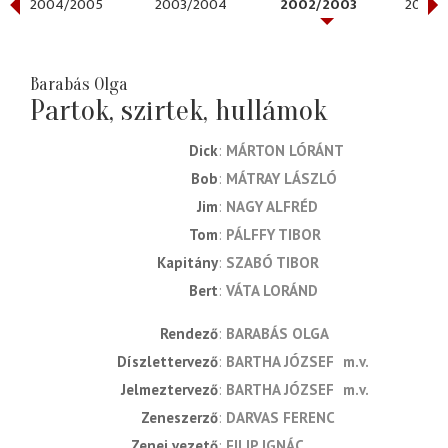
2004/2005
2003/2004
2002/2003
2001/
Barabás Olga
Partok, szirtek, hullámok
Dick
MÁRTON LÓRÁNT
Bob
MÁTRAY LÁSZLÓ
Jim
NAGY ALFRÉD
Tom
PÁLFFY TIBOR
Kapitány
SZABÓ TIBOR
Bert
VÁTA LORÁND
rendező
BARABÁS OLGA
díszlettervező
BARTHA JÓZSEF
m.v.
jelmeztervező
BARTHA JÓZSEF
m.v.
zeneszerző
DARVAS FERENC
zenei vezető
FILIP IGNÁC