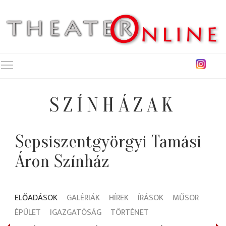
Toggle main menu visibility
SZÍNHÁZAK
Sepsiszentgyörgyi Tamási
Áron Színház
ELŐADÁSOK
GALÉRIÁK
HÍREK
ÍRÁSOK
MŰSOR
ÉPÜLET
IGAZGATÓSÁG
TÖRTÉNET