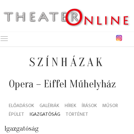
Toggle main menu visibility
SZÍNHÁZAK
Opera – Eiffel Műhelyház
ELŐADÁSOK
GALÉRIÁK
HÍREK
ÍRÁSOK
MŰSOR
ÉPÜLET
IGAZGATÓSÁG
TÖRTÉNET
Igazgatóság