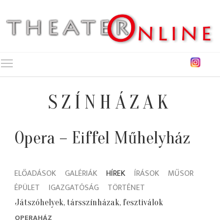
Toggle main menu visibility
SZÍNHÁZAK
Opera – Eiffel Műhelyház
ELŐADÁSOK
GALÉRIÁK
HÍREK
ÍRÁSOK
MŰSOR
ÉPÜLET
IGAZGATÓSÁG
TÖRTÉNET
Játszóhelyek, társszínházak, fesztiválok
OPERAHÁZ