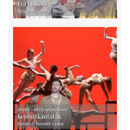
Fra Diavolo
Rendező
Szinetár Miklós
OPERA – EIFFEL MŰHELYHÁZ
Keresztkantáták
Rendező
Horváth Csaba