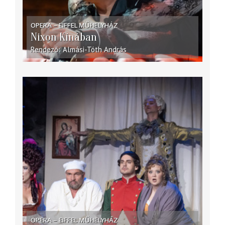
OPERA – EIFFEL MŰHELYHÁZ
Nixon Kínában
Rendező
Almási-Tóth András
OPERA – EIFFEL MŰHELYHÁZ