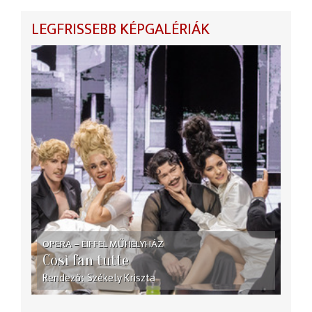
LEGFRISSEBB KÉPGALÉRIÁK
OPERA – EIFFEL MŰHELYHÁZ
Così fan tutte
Rendező
Székely Kriszta