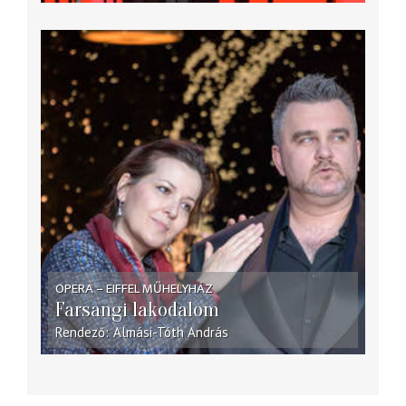
OPERA – EIFFEL MŰHELYHÁZ
Farsangi lakodalom
Rendező
Almási-Tóth András