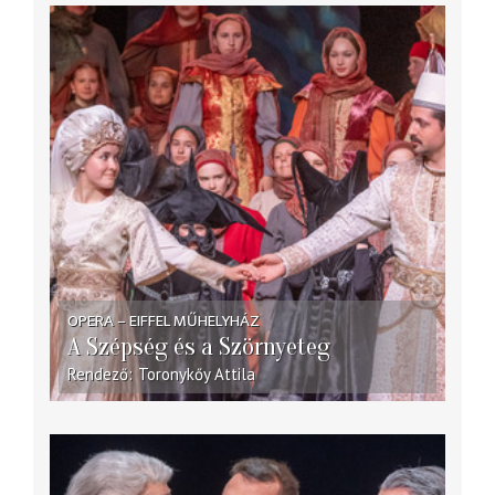
OPERA – EIFFEL MŰHELYHÁZ
A Szépség és a Szörnyeteg
Rendező
Toronykőy Attila