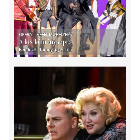
OPERA – EIFFEL MŰHELYHÁZ
A kis kéményseprő
Rendező
Toronykőy Attila