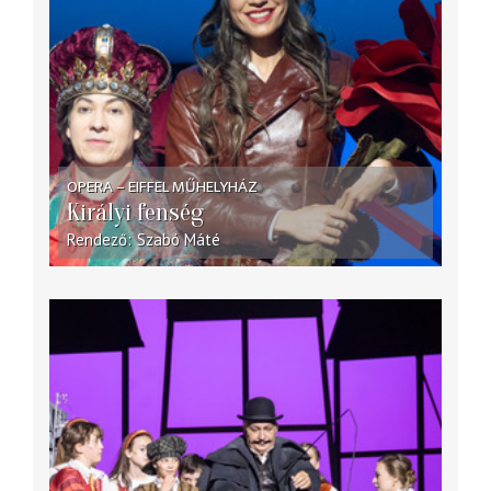
OPERA – EIFFEL MŰHELYHÁZ
Királyi fenség
Rendező
Szabó Máté