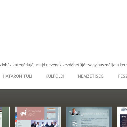
színház kategóriáját majd nevének kezdőbetűjét vagy használja a ker
HATÁRON TÚLI
KÜLFÖLDI
NEMZETISÉGI
FES