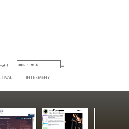
esőt!
ZTIVÁL
INTÉZMÉNY