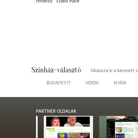
rendező
Szabó Máté
Színház-választó
Válassza ki a keresett 
BUDAPESTI
VIDÉKI
NYÁRI
PARTNER OLDALAK