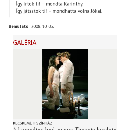
Így írtok ti! – mondta Karinthy.
Így játsztok ti! – mondhatta volna Jókai.
Bemutató
2008. 10. 03.
GALÉRIA
KECSKEMÉTI SZÍNHÁZ
A komédiás had, avagy Thespis kordéja