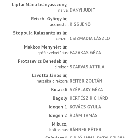
Liptai Mária leányasszony
DANYI JUDIT
naiva
Reischl György úr
KISS JENŐ
ácsmester
Stoppula Kalazantzius úr
CSIZMADIA LÁSZLÓ
cenzor
Makkos Menyhért úr
FAZAKAS GÉZA
grófi szekretárius
Protasevics Benedek úr
SZARVAS ATTILA
direktor
Lavotta János úr
REITER ZOLTÁN
muzsika direktora
Kulacsfi
SZÉPLAKY GÉZA
Bagoly
KERTÉSZ RICHÁRD
Idegen 1
KOVÁCS GYULA
Idegen 2
ÁDÁM TAMÁS
Mikucz
BÁHNER PÉTER
boltosinas