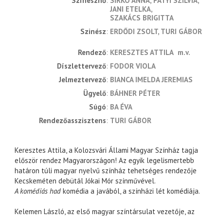
Színésznő
SIRKÓ ANNA
PATYI SZILVIA
JANI ETELKA
SZAKÁCS BRIGITTA
Szinész
ERDŐDI ZSOLT
TURI GÁBOR
rendező
KERESZTES ATTILA
m.v.
díszlettervező
FODOR VIOLA
jelmeztervező
BIANCA IMELDA JEREMIAS
ügyelő
BÁHNER PÉTER
súgó
BA ÉVA
rendezőasszisztens
TURI GÁBOR
Keresztes Attila, a Kolozsvári Állami Magyar Színház tagja
először rendez Magyarországon! Az egyik legelismertebb
határon túli magyar nyelvű színház tehetséges rendezője
Kecskeméten debütál Jókai Mór színművével.
A komédiás had
komédia a javából, a színházi lét komédiája.
Kelemen László, az első magyar színtársulat vezetője, az