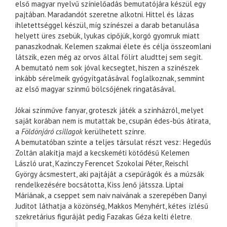
első magyar nyelvű színielőadás bemutatójára készül egy
pajtában. Maradandót szeretne alkotni. Hittel és lázas
ihletettséggel készül, míg színészei a darab betanulása
helyett üres zsebük, lyukas cipőjük, korgó gyomruk miatt
panaszkodnak. Kelemen szakmai élete és célja összeomlani
látszik, ezen még az orvos által fölírt aludttej sem segít.
A bemutató nem sok jóval kecsegtet, hiszen a színészek
inkább sérelmeik gyógyítgatásával foglalkoznak, semmint
az első magyar színmű bölcsőjének ringatásával.
Jókai színműve fanyar, groteszk játék a színházról, melyet
saját korában nem is mutattak be, csupán édes-bús átirata,
a
Földönjáró csillagok
kerülhetett színre.
A bemutatóban szinte a teljes társulat részt vesz: Hegedűs
Zoltán alakítja majd a kecskeméti kötődésű Kelemen
László urat, Kazinczy Ferencet Szokolai Péter, Reischl
György ácsmestert, aki pajtáját a csepűrágók és a múzsák
rendelkezésére bocsátotta, Kiss Jenő játssza. Liptai
Máriának, a cseppet sem naiv naivának a szerepében Danyi
Juditot láthatja a közönség, Makkos Menyhért, kétes ízlésű
szekretárius figuráját pedig Fazakas Géza kelti életre.