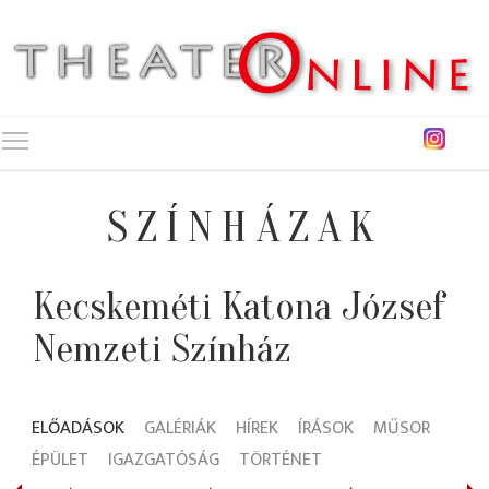
Toggle main menu visibility
SZÍNHÁZAK
Kecskeméti Katona József
Nemzeti Színház
ELŐADÁSOK
GALÉRIÁK
HÍREK
ÍRÁSOK
MŰSOR
ÉPÜLET
IGAZGATÓSÁG
TÖRTÉNET