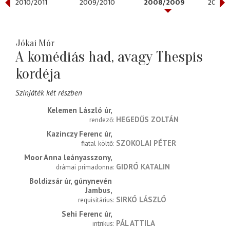
2010/2011
2009/2010
2008/2009
2007/
Jókai Mór
A komédiás had, avagy Thespis
kordéja
Színjáték két részben
Kelemen László úr
HEGEDŰS ZOLTÁN
rendező
Kazinczy Ferenc úr
SZOKOLAI PÉTER
fiatal költő
Moor Anna leányasszony
GIDRÓ KATALIN
drámai primadonna
Boldizsár úr, gúnynevén 
Jambus
SIRKÓ LÁSZLÓ
requisitárius
Sehi Ferenc úr
PÁL ATTILA
intrikus