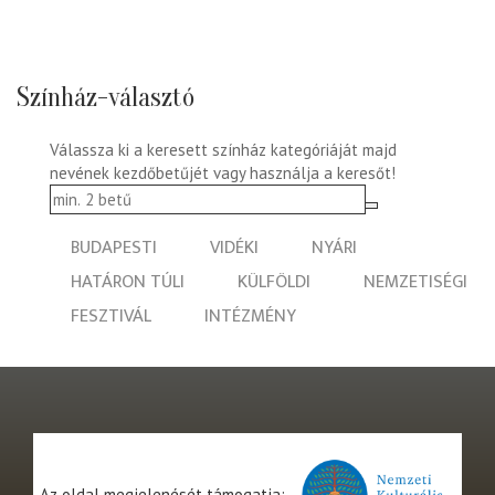
Színház-választó
Válassza ki a keresett színház kategóriáját majd
nevének kezdőbetűjét vagy használja a keresőt!
BUDAPESTI
VIDÉKI
NYÁRI
HATÁRON TÚLI
KÜLFÖLDI
NEMZETISÉGI
FESZTIVÁL
INTÉZMÉNY
Az oldal megjelenését támogatja: