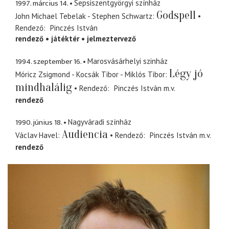
1997. március 14.
Sepsiszentgyörgyi színház
Godspell
John Michael Tebelak - Stephen Schwartz
Rendező
Pinczés István
rendező
játéktér
jelmeztervező
1994. szeptember 16.
Marosvásárhelyi szinház
Légy jó
Móricz Zsigmond - Kocsák Tibor - Miklós Tibor
mindhalálig
Rendező
Pinczés István
m.v.
rendező
1990. június 18.
Nagyváradi színház
Audiencia
Václav Havel
Rendező
Pinczés István
m.v.
rendező