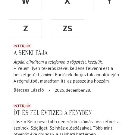
W
X
Y
Z
ZS
INTERJÚK
A SENKI FÁJA
Árpád, elindítom a telefonon a rögzítést, kezdjük.
– Velem ilyen tekerős izével kellene felvenni ezt a
beszélgetést, amivel Bartókék dolgoztak annak idején.
A régmúltból maradtam itt, az passzolna hozzám.
2026. december 28.
Bérczes László
INTERJÚK
ÖT ÉS FÉL ÉVTIZED A FÉNYBEN
László Béla neve több generáció számára összeforrt a
szolnoki Szigligeti Színház előadásaival. Több mint
ötvenöt éve dolgozik a színházi háttérben,