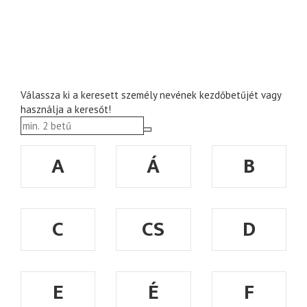
Válassza ki a keresett személy nevének kezdőbetűjét vagy
használja a keresőt!
A
Á
B
C
CS
D
E
É
F