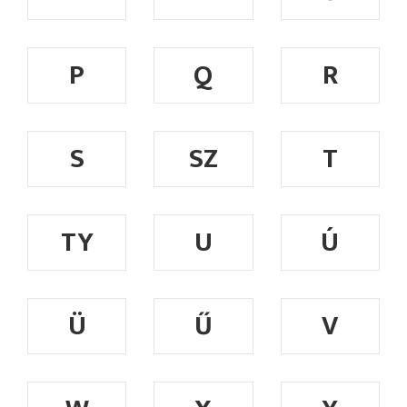
P
Q
R
S
SZ
T
TY
U
Ú
Ü
Ű
V