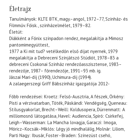
Életrajz
Tanulmányok: KLTE BTK, magy.–angol, 1972–77, Színház- és
Filmműv. Főisk., színházelmélet, 1979–82.
Életút:
Diákként a Főnix színpadon rendez, megalakítja a Mimosz
pantomimegyüttest,
1977 a Ki mit tud? vetélkedőn első díjat nyernek, 1979
megalakítja a Debreceni Színjátszó Stúdiót, 1978–83 a
debreceni Csokonai Színház rendezőasszisztense, 1983–
rendezője, 1987– főrendezője, 1991–93 mb. ig.
Jászai Mari-díj (1990), Uchimura-díj (1994).
A zalaegerszegi Griff Bábszínház igazgatója 2012-
Főbb rendezései: Kroetz: Felső-Ausztria, A fészek, Örkény:
Pisti a vérzivatarban, Tóték, Páskándi: Vendégség, Queneau:
Stílusgyakorlat, Brecht–Weill: Koldusopera, Dürrenmatt: A
milliomosnő látogatása, Havel: Audiencia, Spiró: Csirkefej,
Leigh–Wasserman: La Mancha lovagja, Garaczi: Imoga,
Móricz–Kocsák–Miklós: Légy jó mindhalálig, Molnár: Liliom,
Parti Nagy: Ibusár, Foster–Braden: Színezüst csehó,