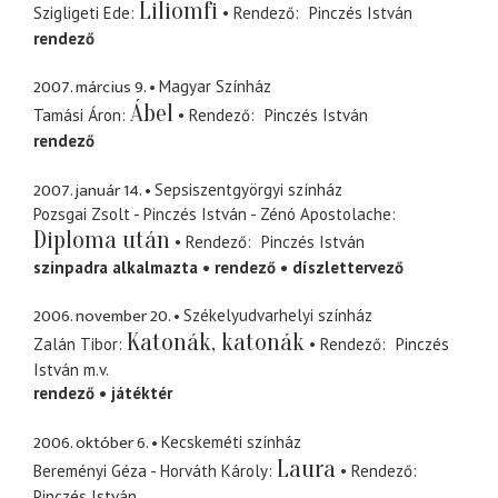
Liliomfi
Szigligeti Ede
Rendező
Pinczés István
rendező
2007. március 9.
Magyar Színház
Ábel
Tamási Áron
Rendező
Pinczés István
rendező
2007. január 14.
Sepsiszentgyörgyi színház
Pozsgai Zsolt - Pinczés István - Zénó Apostolache
Diploma után
Rendező
Pinczés István
szinpadra alkalmazta
rendező
díszlettervező
2006. november 20.
Székelyudvarhelyi színház
Katonák, katonák
Zalán Tibor
Rendező
Pinczés
István
m.v.
rendező
játéktér
2006. október 6.
Kecskeméti színház
Laura
Bereményi Géza - Horváth Károly
Rendező
Pinczés István