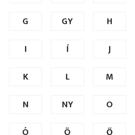
G
GY
H
I
Í
J
K
L
M
N
NY
O
Ó
Ö
Ő