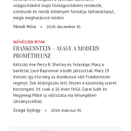
világosítóként majd fővilágosítóként rendezők,
színészek és nézők élményeit formálja láthatatlanul,
mégis meghatározó módon.
2026. december 10.
Váradi Nóra
MŰVÉSZEK ÍRTÁK
FRANKENSTEIN – AVAGY A MODERN
PROMÉTHEUSZ
Kétszáz éve Percy B. Shelley és felesége, Mary a
baráttal, Lord Bayronnal írósdit játszottak. Mary 19
évesen így írta meg az ikonikussá vált Frankenstein
regényt. Sok átdolgozás lett, hiszen a közönség szeret
borzongani. Itt csak a 16 éven felül. Garai Judit és
Hegymegi Máté új változata ma lényegében
látványszínház.
2026. március 10.
Szegő György