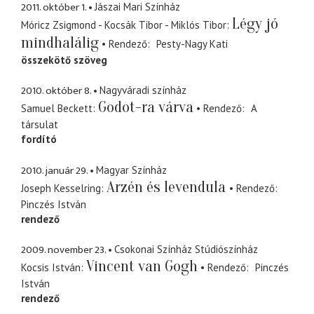
2011. október 1.
Jászai Mari Színház
Légy jó
Móricz Zsigmond - Kocsák Tibor - Miklós Tibor
mindhalálig
Rendező
Pesty-Nagy Kati
összekötő szöveg
2010. október 8.
Nagyváradi színház
Godot-ra várva
Samuel Beckett
Rendező
A
társulat
fordító
2010. január 29.
Magyar Színház
Arzén és levendula
Joseph Kesselring
Rendező
Pinczés István
rendező
2009. november 23.
Csokonai Színház Stúdiószínház
Vincent van Gogh
Kocsis István
Rendező
Pinczés
István
rendező