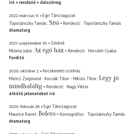
író
rendező
dalszöveg
2022. március 11.
Egri Tánctagozat
Sisi
Topolánszky Tamás
Rendező
Topolánszky Tamás
dramaturg
2021. szeptember 10.
Szkéné
Az égő ház
Misima Jukió
Rendező
Horváth Csaba
fordító
2020. október 2.
Kecskeméti színház
Légy jó
Móricz Zsigmond - Kocsák Tibor - Miklós Tibor
mindhalálig
Rendező
Nagy Viktor
átkötő jeleneteket író
2020. február 28.
Egri Tánctagozat
Bolero
Maurice Ravel
Koreográfus
Topolánszky Tamás
dramaturg