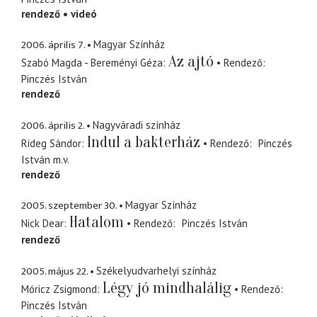
rendező
videó
2006. április 7.
Magyar Színház
Az ajtó
Szabó Magda - Bereményi Géza
Rendező
Pinczés István
rendező
2006. április 2.
Nagyváradi színház
Indul a bakterház
Rideg Sándor
Rendező
Pinczés
István
m.v.
rendező
2005. szeptember 30.
Magyar Színház
Hatalom
Nick Dear
Rendező
Pinczés István
rendező
2005. május 22.
Székelyudvarhelyi színház
Légy jó mindhalálig
Móricz Zsigmond
Rendező
Pinczés István