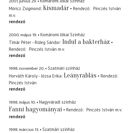
2001. június 29.
Komáromi Jókai Színház
Kismadár
Móricz Zsigmond
Rendező
Pinczés István
m.v.
rendező
2000. május 19.
Komáromi Jókai Színház
Indul a bakterház
Tímár Péter - Rideg Sándor
Rendező
Pinczés István
m.v.
rendező
1998. november 20.
Szatmári színház
Leányrablás
Horváth Károly - Józsa Erika
Rendező
Pinczés István
rendező
1998. május 10.
Nagyváradi színház
Fanni hagyományai
Rendező
Pinczés István
m.v.
rendező
1998. március 13.
Szatmári színház