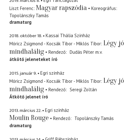
2019. március 8.
Egri Tánctagozat
Magyar rapszódia
Liszt Ferenc
Koreográfus
Topolánszky Tamás
dramaturg
2018. október 18.
Kassai Thália Színház
Légy jó
Móricz Zsigmond - Kocsák Tibor - Miklós Tibor
mindhalálig
Rendező
Dudás Péter
m.v.
átkötő jeleneteket író
2015. január 9.
Egri színház
Légy jó
Móricz Zsigmond - Kocsák Tibor - Miklós Tibor
mindhalálig
Rendező
Seregi Zoltán
Átkötő jelenet író
2013. március 22.
Egri színház
Moulin Rouge
Rendező
Topolánszky Tamás
dramaturg
2013. március 14.
Griff Bábszínház