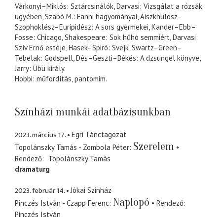
Várkonyi–Miklós: Sztárcsinálók, Darvasi: Vizsgálat a rózsák
ügyében, Szabó M.: Fanni hagyományai, Aiszkhülosz–
Szophoklész–Euripidész: A sors gyermekei, Kander–Ebb–
Fosse: Chicago, Shakespeare: Sok hűhó semmiért, Darvasi:
Szív Ernő estéje, Hasek–Spiró: Svejk, Swartz–Green–
Tebelak: Godspell, Dés–Geszti–Békés: A dzsungel könyve,
Jarry: Übü király.
Hobbi: műfordítás, pantomim.
Színházi munkái adatbázisunkban
2023. március 17.
Egri Tánctagozat
Szerelem
Topolánszky Tamás - Zombola Péter
Rendező
Topolánszky Tamás
dramaturg
2023. február 14.
Jókai Szinház
Naplopó
Pinczés István - Czapp Ferenc
Rendező
Pinczés István