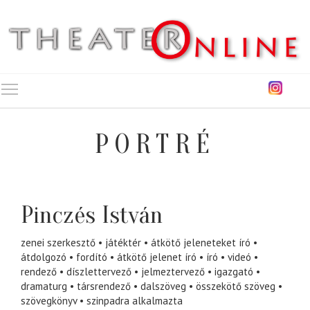
Toggle main menu visibility
PORTRÉ
Pinczés István
zenei szerkesztő
játéktér
átkötő jeleneteket író
átdolgozó
fordító
átkötő jelenet író
író
videó
rendező
díszlettervező
jelmeztervező
igazgató
dramaturg
társrendező
dalszöveg
összekötő szöveg
szövegkönyv
szinpadra alkalmazta