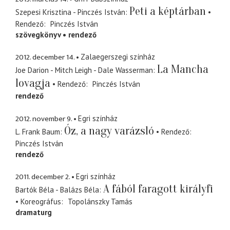
Peti a képtárban
Szepesi Krisztina - Pinczés István
Rendező
Pinczés István
szövegkönyv
rendező
2012. december 14.
Zalaegerszegi színház
La Mancha
Joe Darion - Mitch Leigh - Dale Wasserman
lovagja
Rendező
Pinczés István
rendező
2012. november 9.
Egri színház
Óz, a nagy varázsló
L. Frank Baum
Rendező
Pinczés István
rendező
2011. december 2.
Egri színház
A fából faragott királyfi
Bartók Béla - Balázs Béla
Koreográfus
Topolánszky Tamás
dramaturg