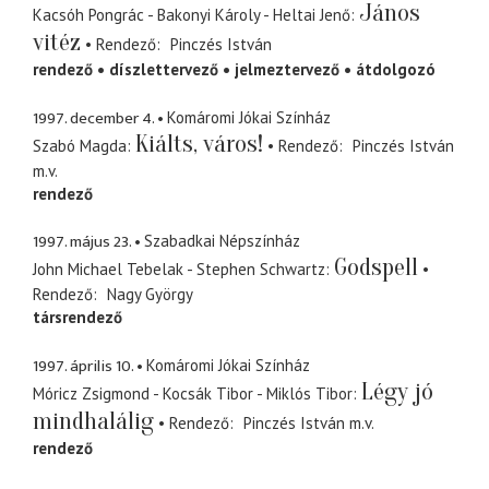
János
Kacsóh Pongrác - Bakonyi Károly - Heltai Jenő
vitéz
Rendező
Pinczés István
rendező
díszlettervező
jelmeztervező
átdolgozó
1997. december 4.
Komáromi Jókai Színház
Kiálts, város!
Szabó Magda
Rendező
Pinczés István
m.v.
rendező
1997. május 23.
Szabadkai Népszínház
Godspell
John Michael Tebelak - Stephen Schwartz
Rendező
Nagy György
társrendező
1997. április 10.
Komáromi Jókai Színház
Légy jó
Móricz Zsigmond - Kocsák Tibor - Miklós Tibor
mindhalálig
Rendező
Pinczés István
m.v.
rendező