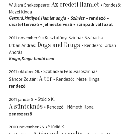
Az eredeti Hamlet
William Shakespeare
Rendező
Mezei Kinga
Gertrud
királyné, Hamlet anyja
Színész
rendező
díszlettervező
jelmeztervező
színpadi változat
2011. november 9.
Kosztolányi Színház Szabadka
Dogs and Drugs
Urbán András
Rendező
Urbán
András
Kinga
Kinga tanító néni
2011. október 28.
Szabadkai Felolvasószínház
A tor
Sándor Zoltán
Rendező
Mezei Kinga
rendező
2011. január 8.
Stúdió K.
A sünteknős
Rendező
Németh Ilona
zeneszerző
2010. november 26.
Stúdió K.