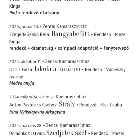
Kinga
Piaf
rendező
látvány
2025. január 10.
Zentai Kamaraszínház
Hangyabefőtt
Szegedi-Szabó Béla
Rendező
Mezei
Kinga
rendező
dramaturg
színpadi adaptáció
fénytervező
2024. október 11.
Zentai Kamaraszínház
Iskola a határon
Ottlik Géza
Rendező
Vidovszky
György
Medve anyja
2024. május 24.
Zentai Kamaraszínház
Sirály
Anton Pavlovics Csehov
Rendező
Kiss Csaba
Irina Nyikolajevna Arkagyina
2024. március 28.
Zentai Kamaraszínház
Szedjetek szét
Domonkos István
Rendező
Mezei