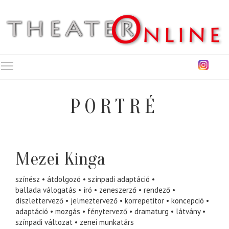
Toggle main menu visibility
PORTRÉ
Mezei Kinga
színész
átdolgozó
színpadi adaptáció
ballada válogatás
író
zeneszerző
rendező
díszlettervező
jelmeztervező
korrepetitor
koncepció
adaptáció
mozgás
fénytervező
dramaturg
látvány
színpadi változat
zenei munkatárs