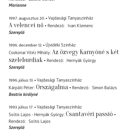
Marianne
1997. augusztus 20.
Vajdasági Tanyaszínház
A velencei nő
Rendező
Ivan Klemenc
Szereplő
1996. december 12.
Újvidéki Színház
Az özvegy Karnyóné s két
Csokonai Vitéz Mihály
szeleburdiak
Rendező
Hernyák György
Szereplő
1996. július 13.
Vajdasági Tanyaszínház
Országalma
Kárpáti Péter
Rendező
Simon Balázs
Beatrix királyné
1993. július 17.
Vajdasági Tanyaszínház
Csantavéri passió
Soltis Lajos - Hernyák György
Rendező
Soltis Lajos
Szereplő