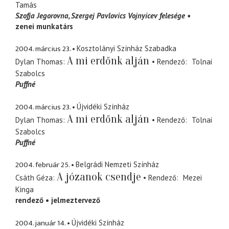
Tamás
Szofja Jegorovna
Szergej Pavlovics Vojnyicev felesége
zenei munkatárs
2004. március 23.
Kosztolányi Színház Szabadka
A mi erdőnk alján
Dylan Thomas
Rendező
Tolnai
Szabolcs
Puffné
2004. március 23.
Újvidéki Színház
A mi erdőnk alján
Dylan Thomas
Rendező
Tolnai
Szabolcs
Puffné
2004. február 25.
Belgrádi Nemzeti Színház
A józanok csendje
Csáth Géza
Rendező
Mezei
Kinga
rendező
jelmeztervező
2004. január 14.
Újvidéki Színház