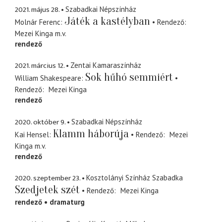
2021. május 28.
Szabadkai Népszínház
Játék a kastélyban
Molnár Ferenc
Rendező
Mezei Kinga
m.v.
rendező
2021. március 12.
Zentai Kamaraszínház
Sok hűhó semmiért
William Shakespeare
Rendező
Mezei Kinga
rendező
2020. október 9.
Szabadkai Népszínház
Klamm háborúja
Kai Hensel
Rendező
Mezei
Kinga
m.v.
rendező
2020. szeptember 23.
Kosztolányi Színház Szabadka
Szedjetek szét
Rendező
Mezei Kinga
rendező
dramaturg