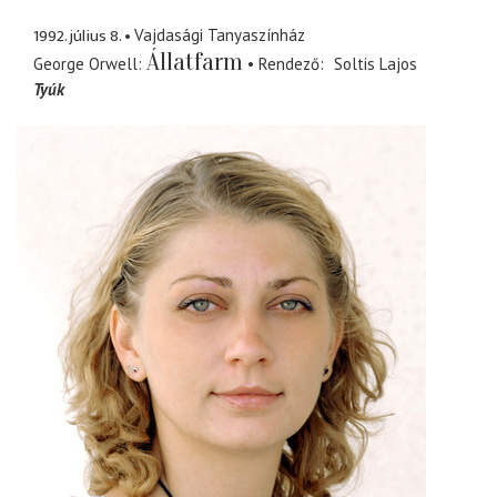
1992. július 8.
Vajdasági Tanyaszínház
Állatfarm
George Orwell
Rendező
Soltis Lajos
Tyúk