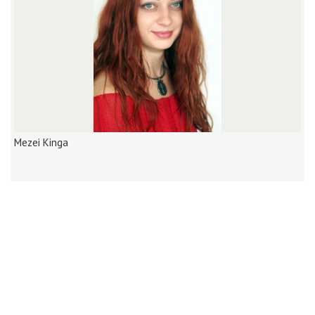
Mezei Kinga