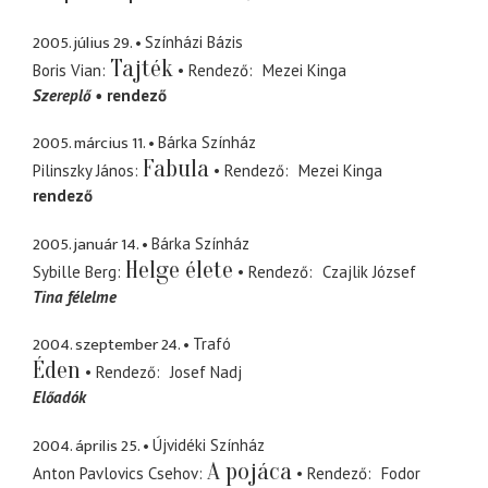
2005. július 29.
Színházi Bázis
Tajték
Boris Vian
Rendező
Mezei Kinga
Szereplő
rendező
2005. március 11.
Bárka Színház
Fabula
Pilinszky János
Rendező
Mezei Kinga
rendező
2005. január 14.
Bárka Színház
Helge élete
Sybille Berg
Rendező
Czajlik József
Tina félelme
2004. szeptember 24.
Trafó
Éden
Rendező
Josef Nadj
Előadók
2004. április 25.
Újvidéki Színház
A pojáca
Anton Pavlovics Csehov
Rendező
Fodor