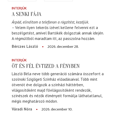
INTERJÚK
A SENKI FÁJA
Árpád, elindítom a telefonon a rögzítést, kezdjük.
– Velem ilyen tekerős izével kellene felvenni ezt a
beszélgetést, amivel Bartókék dolgoztak annak idején.
A régmúltból maradtam itt, az passzolna hozzám.
2026. december 28.
Bérczes László
INTERJÚK
ÖT ÉS FÉL ÉVTIZED A FÉNYBEN
László Béla neve több generáció számára összeforrt a
szolnoki Szigligeti Színház előadásaival. Több mint
ötvenöt éve dolgozik a színházi háttérben,
világosítóként majd fővilágosítóként rendezők,
színészek és nézők élményeit formálja láthatatlanul,
mégis meghatározó módon.
2026. december 10.
Váradi Nóra