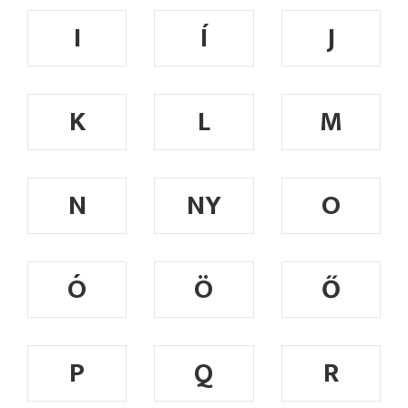
I
Í
J
K
L
M
N
NY
O
Ó
Ö
Ő
P
Q
R