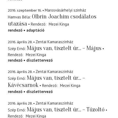
2016. szeptember 16.
Marosvásárhelyi szinház
Olbrin Joachim csodálatos
Hamvas Béla
utazása
Rendező
Mezei Kinga
rendező
adaptáció
2016. április 28.
Zentai Kamaraszínház
Május van, tisztelt úr... – Május
Szép Ernő
Rendező
Mezei Kinga
rendező
díszlettervező
2016. április 28.
Zentai Kamaraszínház
Május van, tisztelt úr... –
Szép Ernő
Kávécsarnok
Rendező
Mezei Kinga
rendező
díszlettervező
2016. április 28.
Zentai Kamaraszínház
Május van, tisztelt úr... – Tűzoltó
Szép Ernő
Rendező
Mezei Kinga