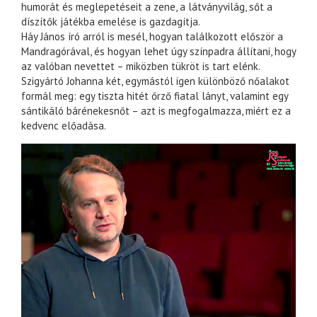
humorát és meglepetéseit a zene, a látványvilág, sőt a
díszítők játékba emelése is gazdagítja.
Háy János író arról is mesél, hogyan találkozott először a
Mandragórával, és hogyan lehet úgy színpadra állítani, hogy
az valóban nevettet – miközben tükröt is tart elénk.
Szigyártó Johanna két, egymástól igen különböző nőalakot
formál meg: egy tiszta hitét őrző fiatal lányt, valamint egy
sántikáló bárénekesnőt – azt is megfogalmazza, miért ez a
kedvenc előadása.