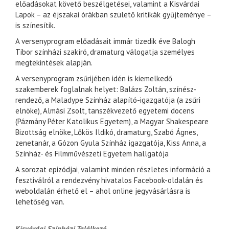
előadásokat követő beszélgetései, valamint a Kisvárdai
Lapok – az éjszakai órákban születő kritikák gyűjteménye –
is színesítik.
A versenyprogram előadásait immár tizedik éve Balogh
Tibor színházi szakíró, dramaturg válogatja személyes
megtekintések alapján.
A versenyprogram zsűrijében idén is kiemelkedő
szakemberek foglalnak helyet: Balázs Zoltán, színész-
rendező, a Maladype Színház alapító-igazgatója (a zsűri
elnöke), Almási Zsolt, tanszékvezető egyetemi docens
(Pázmány Péter Katolikus Egyetem), a Magyar Shakespeare
Bizottság elnöke, Lőkös Ildikó, dramaturg, Szabó Ágnes,
zenetanár, a Gózon Gyula Színház igazgatója, Kiss Anna, a
Színház- és Filmművészeti Egyetem hallgatója
A sorozat epizódjai, valamint minden részletes információ a
fesztiválról a rendezvény hivatalos Facebook-oldalán és
weboldalán érhető el – ahol online jegyvásárlásra is
lehetőség van.
Kisvárdai Színházi Találkozó