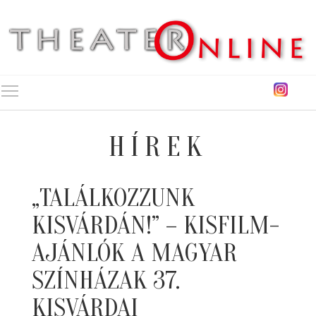
Toggle main menu visibility
HÍREK
„TALÁLKOZZUNK
KISVÁRDÁN!” – KISFILM-
AJÁNLÓK A MAGYAR
SZÍNHÁZAK 37.
KISVÁRDAI