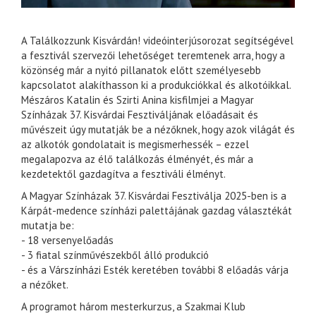
A Találkozzunk Kisvárdán! videóinterjúsorozat segítségével
a fesztivál szervezői lehetőséget teremtenek arra, hogy a
közönség már a nyitó pillanatok előtt személyesebb
kapcsolatot alakíthasson ki a produkciókkal és alkotóikkal.
Mészáros Katalin és Szirti Anina kisfilmjei a Magyar
Színházak 37. Kisvárdai Fesztiváljának előadásait és
művészeit úgy mutatják be a nézőknek, hogy azok világát és
az alkotók gondolatait is megismerhessék – ezzel
megalapozva az élő találkozás élményét, és már a
kezdetektől gazdagítva a fesztiváli élményt.
A Magyar Színházak 37. Kisvárdai Fesztiválja 2025-ben is a
Kárpát-medence színházi palettájának gazdag választékát
mutatja be:
- 18 versenyelőadás
- 3 fiatal színművészekből álló produkció
- és a Várszínházi Esték keretében további 8 előadás várja
a nézőket.
A programot három mesterkurzus, a Szakmai Klub