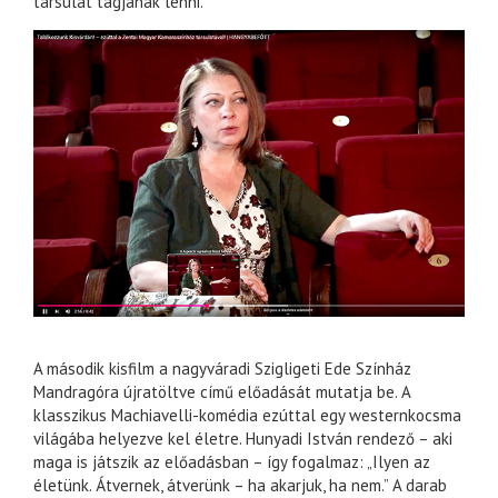
társulat tagjának lenni.
A második kisfilm a nagyváradi Szigligeti Ede Színház
Mandragóra újratöltve című előadását mutatja be. A
klasszikus Machiavelli-komédia ezúttal egy westernkocsma
világába helyezve kel életre. Hunyadi István rendező – aki
maga is játszik az előadásban – így fogalmaz: „Ilyen az
életünk. Átvernek, átverünk – ha akarjuk, ha nem.” A darab