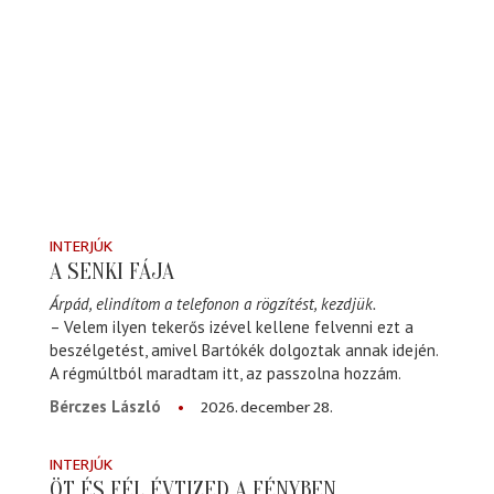
INTERJÚK
A SENKI FÁJA
Árpád, elindítom a telefonon a rögzítést, kezdjük.
– Velem ilyen tekerős izével kellene felvenni ezt a
beszélgetést, amivel Bartókék dolgoztak annak idején.
A régmúltból maradtam itt, az passzolna hozzám.
2026. december 28.
Bérczes László
INTERJÚK
ÖT ÉS FÉL ÉVTIZED A FÉNYBEN