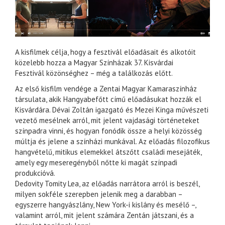
A kisfilmek célja, hogy a fesztivál előadásait és alkotóit
közelebb hozza a Magyar Színházak 37. Kisvárdai
Fesztivál közönséghez – még a találkozás előtt.
Az első kisfilm vendége a Zentai Magyar Kamaraszínház
társulata, akik Hangyabefőtt című előadásukat hozzák el
Kisvárdára. Dévai Zoltán igazgató és Mezei Kinga művészeti
vezető mesélnek arról, mit jelent vajdasági történeteket
színpadra vinni, és hogyan fonódik össze a helyi közösség
múltja és jelene a színházi munkával. Az előadás filozofikus
hangvételű, mitikus elemekkel átszőtt családi mesejáték,
amely egy meseregényből nőtte ki magát színpadi
produkcióvá.
Dedovity Tomity Lea, az előadás narrátora arról is beszél,
milyen sokféle szerepben jelenik meg a darabban –
egyszerre hangyászlány, New York-i kislány és mesélő –,
valamint arról, mit jelent számára Zentán játszani, és a