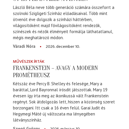
László Béla neve több generáció számára összeforrt a
szolnoki Szigligeti Színház előadásaival. Több mint
ötvenöt éve dolgozik a színházi háttérben,
világosítóként majd fővilágosítóként rendezők,
színészek és nézők élményeit formálja láthatatlanul,
mégis meghatározó módon.
2026. december 10.
Váradi Nóra
MŰVÉSZEK ÍRTÁK
FRANKENSTEIN – AVAGY A MODERN
PROMÉTHEUSZ
Kétszáz éve Percy B. Shelley és felesége, Mary a
baráttal, Lord Bayronnal írósdit játszottak. Mary 19
évesen így írta meg az ikonikussá vált Frankenstein
regényt. Sok átdolgozás lett, hiszen a közönség szeret
borzongani. Itt csak a 16 éven felül. Garai Judit és
Hegymegi Máté új változata ma lényegében
látványszínház.
2026. március 10.
Szegő György