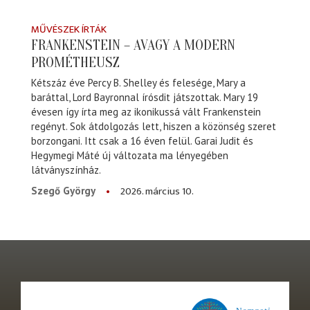
MŰVÉSZEK ÍRTÁK
FRANKENSTEIN – AVAGY A MODERN
PROMÉTHEUSZ
Kétszáz éve Percy B. Shelley és felesége, Mary a
baráttal, Lord Bayronnal írósdit játszottak. Mary 19
évesen így írta meg az ikonikussá vált Frankenstein
regényt. Sok átdolgozás lett, hiszen a közönség szeret
borzongani. Itt csak a 16 éven felül. Garai Judit és
Hegymegi Máté új változata ma lényegében
látványszínház.
2026. március 10.
Szegő György