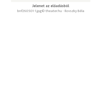
Jelenet az előadásból
bnf260501-1.jpg
© theater.hu - Ilovszky Béla