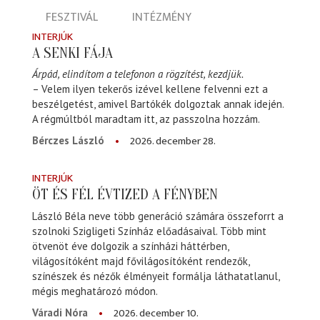
FESZTIVÁL
INTÉZMÉNY
INTERJÚK
A SENKI FÁJA
Árpád, elindítom a telefonon a rögzítést, kezdjük.
– Velem ilyen tekerős izével kellene felvenni ezt a
beszélgetést, amivel Bartókék dolgoztak annak idején.
A régmúltból maradtam itt, az passzolna hozzám.
2026. december 28.
Bérczes László
INTERJÚK
ÖT ÉS FÉL ÉVTIZED A FÉNYBEN
László Béla neve több generáció számára összeforrt a
szolnoki Szigligeti Színház előadásaival. Több mint
ötvenöt éve dolgozik a színházi háttérben,
világosítóként majd fővilágosítóként rendezők,
színészek és nézők élményeit formálja láthatatlanul,
mégis meghatározó módon.
2026. december 10.
Váradi Nóra