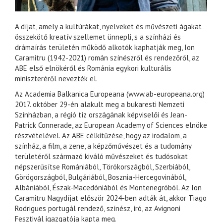
A díjat, amely a kultúrákat, nyelveket és művészeti ágakat
összekötő kreatív szellemet ünnepli, s a színházi és
drámaírás területén működő alkotók kaphatják meg, Ion
Caramitru (1942-2021) román színészről és rendezőről, az
ABE első elnökéről és Románia egykori kulturális
miniszteréről nevezték el.
Az Academia Balkanica Europeana (www.ab-europeana.org)
2017. október 29-én alakult meg a bukaresti Nemzeti
Színházban, a régió tíz országának képviselői és Jean-
Patrick Connerade, az European Academy of Sciences elnöke
részvételével. Az ABE célkitűzése, hogy az irodalom, a
színház, a film, a zene, a képzőművészet és a tudomány
területéről származó kiváló művészeket és tudósokat
népszerűsítse Romániából, Törökországból, Szerbiából,
Görögországból, Bulgáriából, Bosznia-Hercegovinából,
Albániából, Észak-Macedóniából és Montenegróból. Az Ion
Caramitru Nagydíjat először 2024-ben adták át, akkor Tiago
Rodrigues portugál rendező, színész, író, az Avignoni
Fesztivál igazgatója kapta meg.