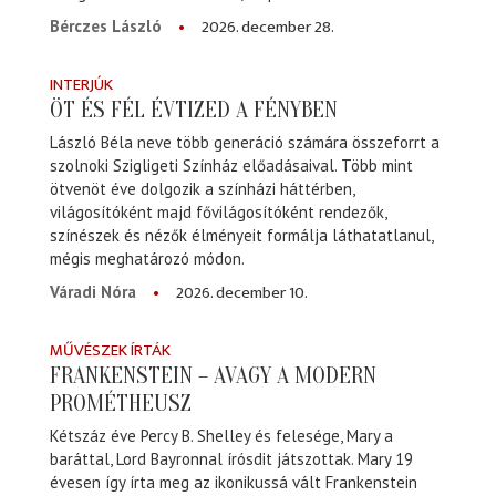
2026. december 28.
Bérczes László
INTERJÚK
ÖT ÉS FÉL ÉVTIZED A FÉNYBEN
László Béla neve több generáció számára összeforrt a
szolnoki Szigligeti Színház előadásaival. Több mint
ötvenöt éve dolgozik a színházi háttérben,
világosítóként majd fővilágosítóként rendezők,
színészek és nézők élményeit formálja láthatatlanul,
mégis meghatározó módon.
2026. december 10.
Váradi Nóra
MŰVÉSZEK ÍRTÁK
FRANKENSTEIN – AVAGY A MODERN
PROMÉTHEUSZ
Kétszáz éve Percy B. Shelley és felesége, Mary a
baráttal, Lord Bayronnal írósdit játszottak. Mary 19
évesen így írta meg az ikonikussá vált Frankenstein