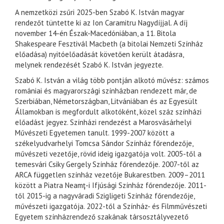
A nemzetközi zsűri 2025-ben Szabó K. István magyar
rendezőt tüntette ki az Ion Caramitru Nagydíjjal. A díj
november 14-én Észak-Macedóniában, a 11. Bitola
Shakespeare Fesztivál Macbeth (a bitolai Nemzeti Színház
előadása) nyitóelőadását követően került átadásra,
melynek rendezését Szabó K. István jegyezte.
Szabó K. István a világ több pontján alkotó művész: számos
romániai és magyarországi színházban rendezett már, de
Szerbiában, Németországban, Litvániában és az Egyesült
Államokban is megfordult alkotóként, közel száz színházi
előadást jegyez. Színházi rendezést a Marosvásárhelyi
Művészeti Egyetemen tanult. 1999-2007 között a
székelyudvarhelyi Tomcsa Sándor Színház főrendezője,
művészeti vezetője, rövid ideig igazgatója volt. 2005-től a
temesvári Csiky Gergely Színház főrendezője. 2007-től az
ARCA független színház vezetője Bukarestben. 2009–2011
között a Piatra Neamţ-i Ifjúsági Színház főrendezője. 2011-
től 2015-ig a nagyváradi Szigligeti Színház főrendezője,
művészeti igazgatója. 2022-től a Színház- és Filmművészeti
Egyetem színházrendező szakának társosztályvezető