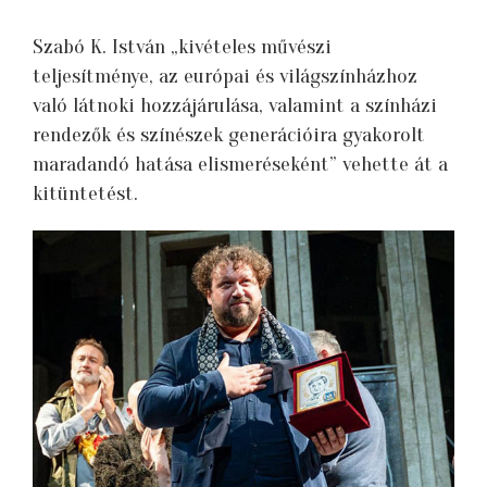
Szabó K. István „kivételes művészi
teljesítménye, az európai és világszínházhoz
való látnoki hozzájárulása, valamint a színházi
rendezők és színészek generációira gyakorolt
maradandó hatása elismeréseként” vehette át a
kitüntetést.