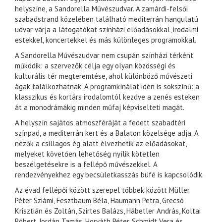
helyszíne, a Sandorella Művészudvar. A zamárdi-felsői
szabadstrand közelében található mediterrán hangulatú
udvar várja a látogatókat színházi előadásokkal, irodalmi
estekkel, koncertekkel és más különleges programokkal.
A Sandorella Művészudvar nem csupán színházi térként
működik: a szervezők célja egy olyan közösségi és
kulturális tér megteremtése, ahol különböző művészeti
ágak találkozhatnak. A programkínálat idén is sokszínű: a
klasszikus és kortárs irodalomtól kezdve a zenés esteken
át a monodrámákig minden műfaj képviselteti magát.
A helyszín sajátos atmoszféráját a fedett szabadtéri
színpad, a mediterrán kert és a Balaton közelsége adja. A
nézők a csillagos ég alatt élvezhetik az előadásokat,
melyeket követően lehetőség nyílik kötetlen
beszélgetésekre is a fellépő művészekkel. A
rendezvényekhez egy becsületkasszás büfé is kapcsolódik.
Az évad fellépői között szerepel többek között Müller
Péter Sziámi, Fesztbaum Béla, Haumann Petra, Grecsó
Krisztián és Zoltán, Szirtes Balázs, Hábetler András, Koltai
Róbert, Jordán Tamás, Horváth Péter, Schmidt Vera és