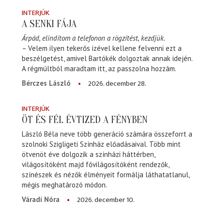
INTERJÚK
A SENKI FÁJA
Árpád, elindítom a telefonon a rögzítést, kezdjük.
– Velem ilyen tekerős izével kellene felvenni ezt a
beszélgetést, amivel Bartókék dolgoztak annak idején.
A régmúltból maradtam itt, az passzolna hozzám.
2026. december 28.
Bérczes László
INTERJÚK
ÖT ÉS FÉL ÉVTIZED A FÉNYBEN
László Béla neve több generáció számára összeforrt a
szolnoki Szigligeti Színház előadásaival. Több mint
ötvenöt éve dolgozik a színházi háttérben,
világosítóként majd fővilágosítóként rendezők,
színészek és nézők élményeit formálja láthatatlanul,
mégis meghatározó módon.
2026. december 10.
Váradi Nóra