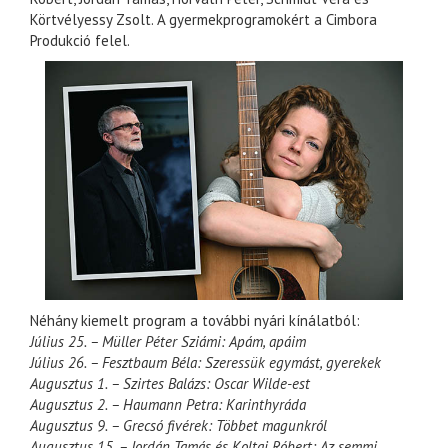
Körtvélyessy Zsolt. A gyermekprogramokért a Cimbora
Produkció felel.
Néhány kiemelt program a további nyári kínálatból:
Július 25. – Müller Péter Sziámi: Apám, apáim
Július 26. – Fesztbaum Béla: Szeressük egymást, gyerekek
Augusztus 1. – Szirtes Balázs: Oscar Wilde-est
Augusztus 2. – Haumann Petra: Karinthyráda
Augusztus 9. – Grecsó fivérek: Többet magunkról
Augusztus 15. – Jordán Tamás és Koltai Róbert: Az semmi