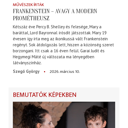
MŰVÉSZEK ÍRTÁK
FRANKENSTEIN – AVAGY A MODERN
PROMÉTHEUSZ
Kétszáz éve Percy B. Shelley és felesége, Mary a
baráttal, Lord Bayronnal írósdit játszottak. Mary 19
évesen így írta meg az ikonikussá vált Frankenstein
regényt. Sok átdolgozás lett, hiszen a közönség szeret
borzongani. Itt csak a 16 éven felül. Garai Judit és
Hegymegi Máté új változata ma lényegében
látványszínház.
2026. március 10.
Szegő György
BEMUTATÓK KÉPEKBEN