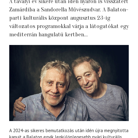
A tavalyi év sikere után idén nyáron is visszatért
Zamárdiba a Sandorella Művészudvar. A Balaton-
parti kulturális központ augusztus 23-ig
változatos programokkal várja a látogatókat egy
mediterrán hangulatú kertben...
A 2024-as sikeres bemutatkozás után idén újra megnyitotta
kapuit a Balaton egyik legkülönlegesebb nyári kulturális