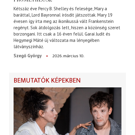
Kétszáz éve Percy B. Shelley és felesége, Mary a
baráttal, Lord Bayronnal írósdit játszottak. Mary 19
évesen így írta meg az ikonikussá vált Frankenstein
regényt. Sok átdolgozás lett, hiszen a közönség szeret
borzongani. Itt csak a 16 éven felül. Garai Judit és
Hegymegi Máté új változata ma lényegében
látványszínház.
2026. március 10.
Szegő György
BEMUTATÓK KÉPEKBEN