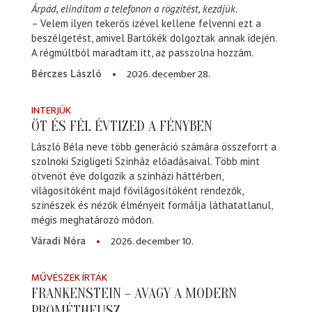
Árpád, elindítom a telefonon a rögzítést, kezdjük.
– Velem ilyen tekerős izével kellene felvenni ezt a
beszélgetést, amivel Bartókék dolgoztak annak idején.
A régmúltból maradtam itt, az passzolna hozzám.
2026. december 28.
Bérczes László
INTERJÚK
ÖT ÉS FÉL ÉVTIZED A FÉNYBEN
László Béla neve több generáció számára összeforrt a
szolnoki Szigligeti Színház előadásaival. Több mint
ötvenöt éve dolgozik a színházi háttérben,
világosítóként majd fővilágosítóként rendezők,
színészek és nézők élményeit formálja láthatatlanul,
mégis meghatározó módon.
2026. december 10.
Váradi Nóra
MŰVÉSZEK ÍRTÁK
FRANKENSTEIN – AVAGY A MODERN
PROMÉTHEUSZ